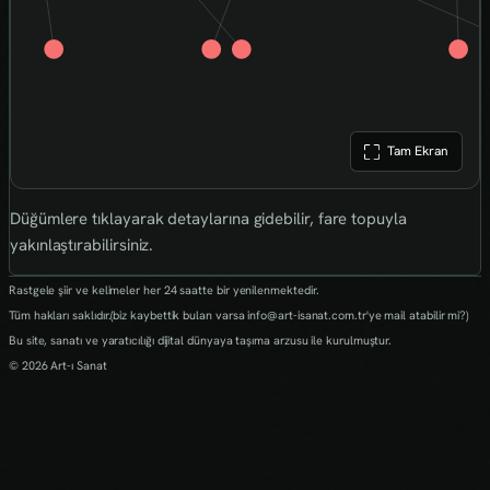
Tam Ekran
Düğümlere tıklayarak detaylarına gidebilir, fare topuyla
yakınlaştırabilirsiniz.
Rastgele şiir ve kelimeler her 24 saatte bir yenilenmektedir.
Tüm hakları saklıdır.(biz kaybettik bulan varsa info@art-isanat.com.tr'ye mail atabilir mi?)
Bu site, sanatı ve yaratıcılığı dijital dünyaya taşıma arzusu ile kurulmuştur.
© 2026 Art-ı Sanat