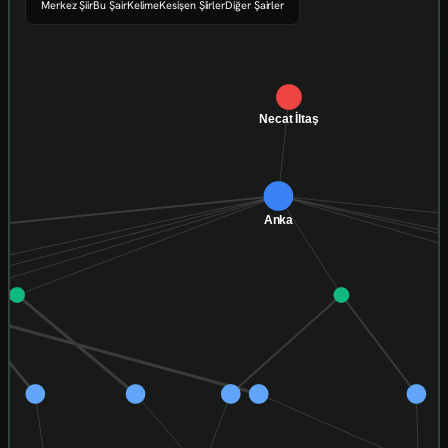
Merkez Şiir
Bu Şair
Kelime
Kesişen Şiirler
Diğer Şairler