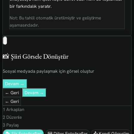
bir farkındalık yaratır.
Not: Bu tahlil otomatik üretilmiştir ve geliştirme
aşamasındadır.
📸 Şiiri Görsele Dönüştür
Sosyal medyada paylaşmak için görsel oluştur
Devam →
← Geri
Devam →
← Geri
1
Arkaplan
2
Düzenle
3
Paylaş
🎭 Şiir Fotoğrafları
🖼 Diğer Fotoğraflar
📤 Kendi Görselim