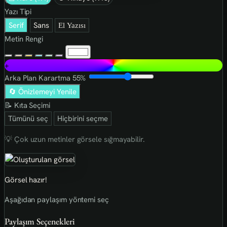
Yazı Tipi
Serif
Sans
El Yazısı
Metin Rengi
+
Arka Plan Karartma
55%
🔄 Önizlemeyi Yenile
📝 Kıta Seçimi
Tümünü seç
Hiçbirini seçme
💡 Çok uzun metinler görsele sığmayabilir.
Görsel hazır!
Aşağıdan paylaşım yöntemi seç
Paylaşım Seçenekleri