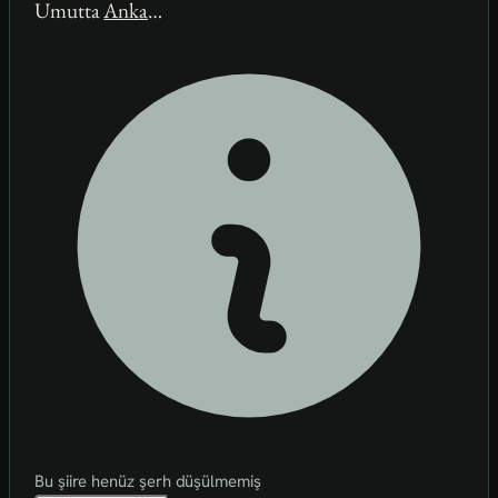
Umutta
Anka
…
Bu şiire henüz şerh düşülmemiş