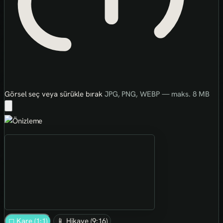
Görsel seç veya sürükle bırak
JPG, PNG, WEBP — maks. 8 MB
◻ Kare (1:1)
📱 Hikaye (9:16)