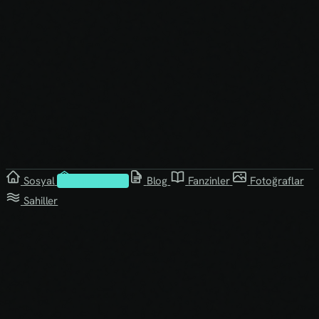
Sosyal
Kütüphane
Blog
Fanzinler
Fotoğraflar
Sahiller