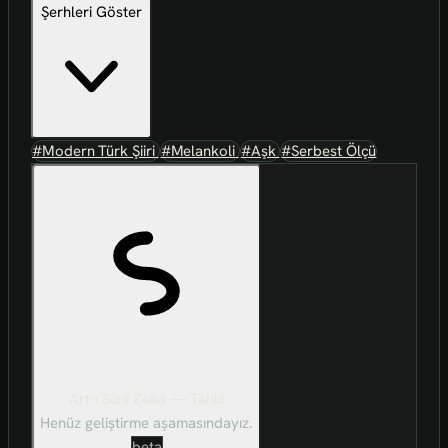
Şerhleri Göster
#Modern Türk Şiiri
#Melankoli
#Aşk
#Serbest Ölçü
Art-ı Sûni Zekâ — Tahlil
Henüz geliştirme aşamasındayız.
beta