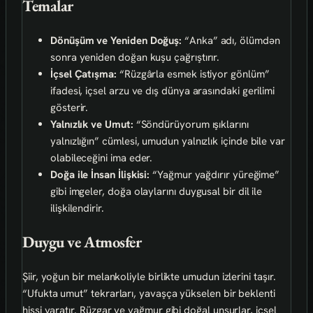
Temalar
Dönüşüm ve Yeniden Doğuş:
“Anka” adı, ölümdən
sonra yeniden doğan kuşu çağrıştırır.
İçsel Çatışma:
“Rüzgârla esmek istiyor gönlüm”
ifadesi, içsel arzu ve dış dünya arasındaki gerilimi
gösterir.
Yalnızlık ve Umut:
“Söndürüyorum ışıklarını
yalnızlığın” cümlesi, umudun yalnızlık içinde bile var
olabileceğini ima eder.
Doğa ile İnsan İlişkisi:
“Yağmur yağdırır yüreğime”
gibi imgeler, doğa olaylarını duygusal bir dil ile
ilişkilendirir.
Duygu ve Atmosfer
Şiir, yoğun bir melankoliyle birlikte umudun izlerini taşır.
“Ufukta umut” tekrarları, yavaşça yükselen bir beklenti
hissi yaratır. Rüzgar ve yağmur gibi doğal unsurlar, içsel