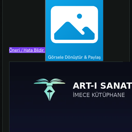
Öneri / Hata Bildir
Görsele Dönüştür & Paylaş