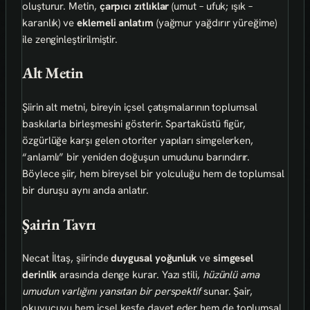
oluşturur. Metin,
çarpıcı zıtlıklar
(umut – ufuk; ışık –
karanlık) ve
eklemeli anlatım
(yağmur yağdırır yüreğime)
ile zenginleştirilmiştir.
Alt Metin
Şiirin alt metni, bireyin içsel çatışmalarının toplumsal
baskılarla birleşmesini gösterir. Spartaküstü figür,
özgürlüğe karşı gelen otoriter yapıları simgelerken,
“anlamlı” bir yeniden doğuşun umudunu barındırır.
Böylece şiir, hem bireysel bir yolculuğu hem de toplumsal
bir duruşu aynı anda anlatır.
Şairin Tavrı
Necat İltaş, şiirinde
duygusal yoğunluk
ve
simgesel
derinlik
arasında denge kurar. Yazı stili,
hüzünlü ama
umudun varlığını yansıtan bir perspektif
sunar. Şair,
okuyucuyu hem içsel keşfe davet eder hem de toplumsal