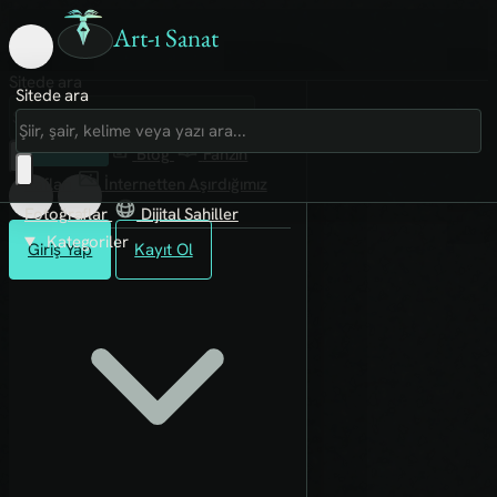
Art-ı Sanat
Sitede ara
Sitede ara
Art-ı Sosyal
İmece
Kütüphane
Blog
Fanzin
Rafları
İnternetten Aşırdığımız
Fotoğraflar
Dijital Sahiller
Kategoriler
Giriş Yap
Kayıt Ol