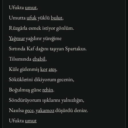
Ufukta
umut
,
Umutta
ufuk
yüklü
bulut
,
Rüzgârla esmek istiyor gönlüm.
Yağmur
yağdırır yüreğime
Sırtında Kaf dağını taşıyan Spartakus.
Tılsımında
ebabil
,
Küle gizlenmiş
kor
ateş
,
Söküklerini dikiyorum gecenin,
Boğulmuş güne
rehin
.
Söndürüyorum ışıklarını yalnızlığın,
Nasılsa
gece
,
yakamoz
düşürdü denize.
Ufukta
umut