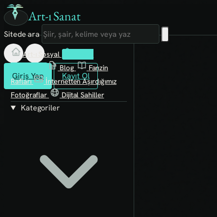
Art-ı Sanat
Sitede ara
Art-ı Sosyal
İmece
Kütüphane
Blog
Fanzin
Giriş Yap
Kayıt Ol
Rafları
İnternetten Aşırdığımız
Fotoğraflar
Dijital Sahiller
Kategoriler