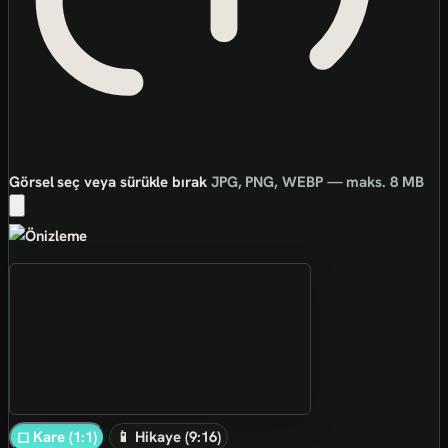
Görsel seç veya sürükle bırak
JPG, PNG, WEBP — maks. 8 MB
◻ Kare (1:1)
📱 Hikaye (9:16)