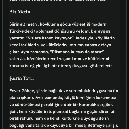
Alt Metin
Şiirin alt metni, köylülerin göçle yüzleştiği modern
Türkiye’deki toplumsal dönüşümü ve kimlik arayışını
yansıtır. “Sizlere kanım kaynıyor” ifadesiyle, köylülerin
kendi tarihlerini ve kültürlerini koruma çabası ortaya
çıkar. Aynı zamanda, “Düşmana kurşun da atarız”
satırıyla, köylülerin kendi yaşamlarını ve kültürlerini
koruma isteğiyle ilgili bir direniş duygusu gözlemlenir.
Şairin Tavrı
Enver Gökçe, şiirde
bağlılık ve sorumluluk duygusunu
ön
plana çıkarır. Aynı zamanda, köylü kimliğinin korunması
ve sürdürülmesi gerektiğine dair bir
kararlılık
sergiler.
Şair, hem köylülerin toplumsal bağlarını güçlendiren bir
birlik
ruhunu hem de kendi kültürüne duyduğu derin
bağlılığı yansıtarak okuyucuya bir mesaj iletmeye çalışır.