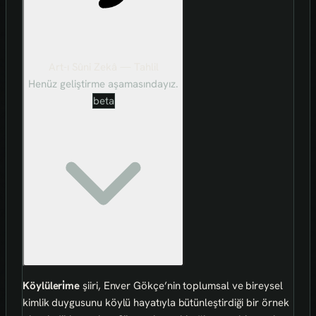
Art-ı Sûni Zekâ — Tahlil
Henüz geliştirme aşamasındayız.
beta
Köylüleri̇me
şiiri, Enver Gökçe’nin toplumsal ve bireysel
kimlik duygusunu köylü hayatıyla bütünleştirdiği bir örnek