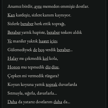
Anamız birdir,
aynı
memeden emmişiz dostlar.
Kan
kardeşiz, sizlere kanım kaynıyor.
Sizlerle
beraber
herk ettik toprağı,
Beraber
yattık hapiste,
beraber
teskere aldık
Ve
maniler yaktık
hasret
için
;
Gülemediysek
de
boş
verdik
beraber
...
Halay
mı çekmedik
kol
kola,
Horon
mu tepmedik
diz
dize
,
Çepken mi vermedik rüzgara?
Koyun koyuna yattık
toprak
duvarlarda
Sıtmayla, sığırla, davarlarla...
Daha
da yatarız dostlarım
daha
da...