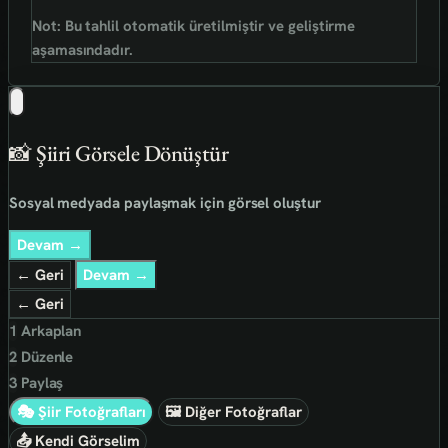
Not: Bu tahlil otomatik üretilmiştir ve geliştirme
aşamasındadır.
📸 Şiiri Görsele Dönüştür
Sosyal medyada paylaşmak için görsel oluştur
Devam →
← Geri
Devam →
← Geri
1
Arkaplan
2
Düzenle
3
Paylaş
🎭 Şiir Fotoğrafları
🖼 Diğer Fotoğraflar
📤 Kendi Görselim