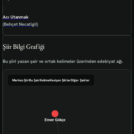
Acı Utanmak
(Behçet Necatigil)
Şiir Bilgi Grafiği
Bu şiiri yazan şair ve ortak kelimeler üzerinden edebiyat ağı.
Merkez Şiir
Bu Şair
Kelime
Kesişen Şiirler
Diğer Şairler