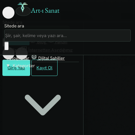
Art-ı Sanat
Sitede ara
Sitede ara
Art-ı Sosyal
İmece
Kütüphane
Blog
Fanzin
Rafları
İnternetten Aşırdığımız
Fotoğraflar
Dijital Sahiller
Kategoriler
Giriş Yap
Kayıt Ol