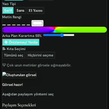
Yazı Tipi
Serif
Sans
El Yazısı
Metin Rengi
+
Arka Plan Karartma
55%
🔄 Önizlemeyi Yenile
📝 Kıta Seçimi
Tümünü seç
Hiçbirini seçme
💡 Çok uzun metinler görsele sığmayabilir.
Görsel hazır!
Aşağıdan paylaşım yöntemi seç
Paylaşım Seçenekleri