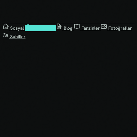
Sosyal
Kütüphane
Blog
Fanzinler
Fotoğraflar
Sahiller