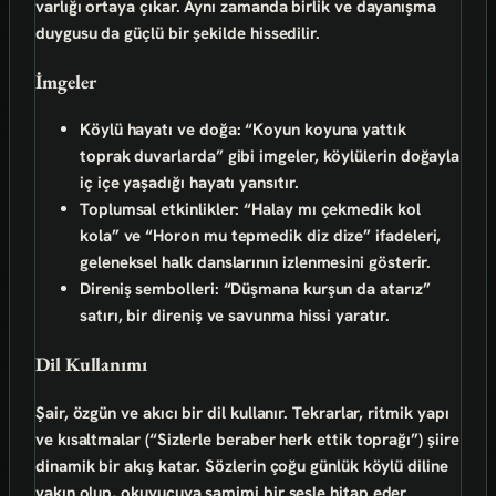
varlığı ortaya çıkar. Aynı zamanda
birlik ve dayanışma
duygusu da güçlü bir şekilde hissedilir.
İmgeler
Köylü hayatı ve doğa:
“Koyun koyuna yattık
toprak duvarlarda” gibi imgeler, köylülerin doğayla
iç içe yaşadığı hayatı yansıtır.
Toplumsal etkinlikler:
“Halay mı çekmedik kol
kola” ve “Horon mu tepmedik diz dize” ifadeleri,
geleneksel halk danslarının izlenmesini gösterir.
Direniş sembolleri:
“Düşmana kurşun da atarız”
satırı, bir direniş ve savunma hissi yaratır.
Dil Kullanımı
Şair,
özgün ve akıcı bir dil
kullanır. Tekrarlar, ritmik yapı
ve kısaltmalar (“Sizlerle beraber herk ettik toprağı”) şiire
dinamik bir akış katar. Sözlerin çoğu günlük köylü diline
yakın olup, okuyucuya samimi bir sesle hitap eder.