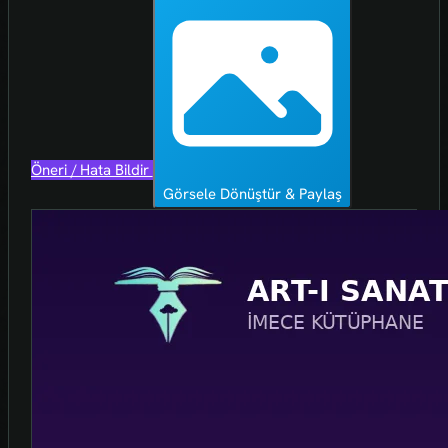
Öneri / Hata Bildir
Görsele Dönüştür & Paylaş