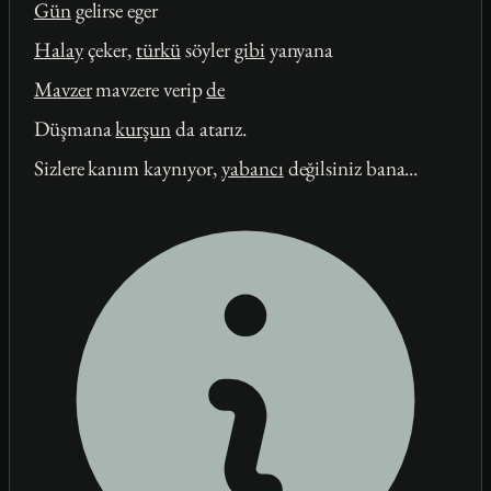
Gün
gelirse eger
Halay
çeker,
türkü
söyler
gibi
yanyana
Mavzer
mavzere verip
de
Düşmana
kurşun
da atarız.
Sizlere kanım kaynıyor,
yabancı
değilsiniz bana...