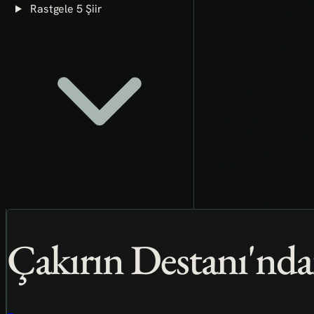
Rastgele 5 Şiir
Çakırın Destanı'nd