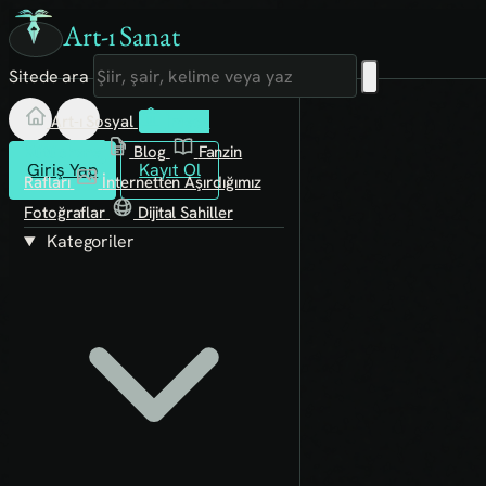
Art-ı Sanat
Sitede ara
Art-ı Sosyal
İmece
Kütüphane
Blog
Fanzin
Giriş Yap
Kayıt Ol
Rafları
İnternetten Aşırdığımız
Fotoğraflar
Dijital Sahiller
Kategoriler