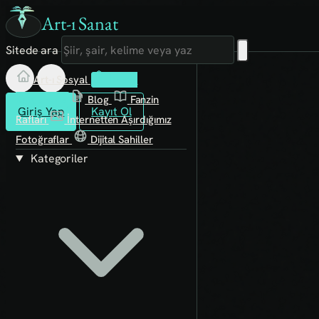
Art-ı Sanat
Sitede ara
Art-ı Sosyal
İmece
Kütüphane
Blog
Fanzin
Giriş Yap
Kayıt Ol
Rafları
İnternetten Aşırdığımız
Fotoğraflar
Dijital Sahiller
Kategoriler