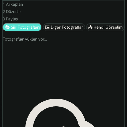
1
Arkaplan
2
Düzenle
3
Paylaş
🎭 Şiir Fotoğrafları
🖼 Diğer Fotoğraflar
📤 Kendi Görselim
Fotoğraflar yükleniyor…