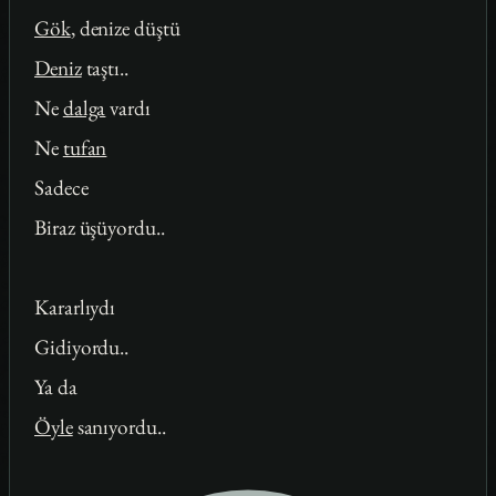
Gök
, denize düştü
Deniz
taştı..
Ne
dalga
vardı
Ne
tufan
Sadece
Biraz üşüyordu..
Kararlıydı
Gidiyordu..
Ya da
Öyle
sanıyordu..