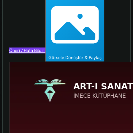
Öneri / Hata Bildir
Görsele Dönüştür & Paylaş