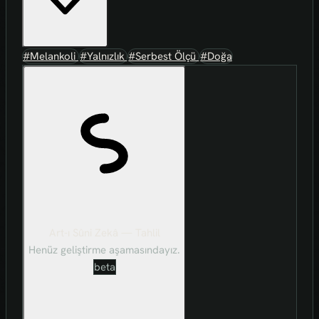
#Melankoli
#Yalnızlık
#Serbest Ölçü
#Doğa
Art-ı Sûni Zekâ — Tahlil
Henüz geliştirme aşamasındayız.
beta