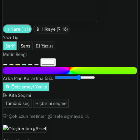
◻ Kare (1:1)
📱 Hikaye (9:16)
Yazı Tipi
Serif
Sans
El Yazısı
Metin Rengi
+
Arka Plan Karartma
55%
🔄 Önizlemeyi Yenile
📝 Kıta Seçimi
Tümünü seç
Hiçbirini seçme
💡 Çok uzun metinler görsele sığmayabilir.