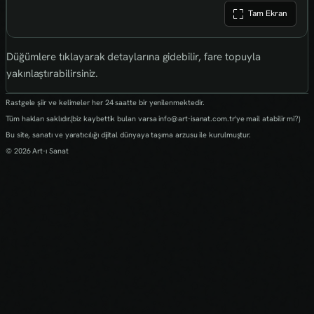
Tam Ekran
Düğümlere tıklayarak detaylarına gidebilir, fare topuyla
yakınlaştırabilirsiniz.
Rastgele şiir ve kelimeler her 24 saatte bir yenilenmektedir.
Tüm hakları saklıdır.(biz kaybettik bulan varsa info@art-isanat.com.tr'ye mail atabilir mi?)
Bu site, sanatı ve yaratıcılığı dijital dünyaya taşıma arzusu ile kurulmuştur.
© 2026 Art-ı Sanat