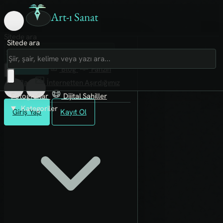
Art-ı Sanat
Sitede ara
Sitede ara
Art-ı Sosyal
İmece
Kütüphane
Blog
Fanzin
Rafları
İnternetten Aşırdığımız
Fotoğraflar
Dijital Sahiller
Kategoriler
Giriş Yap
Kayıt Ol