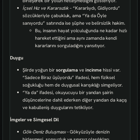
birleşerek bir yolun netleşmediğini gösteriyor.
İçsel Hız ve Kararsızlık
– “Kararlıydı, Gidiyordu”
sözcükleriyle çabukluk, ama “Ya da Öyle
sanıyordu” satırında ise şüphe ve belirsizlik hakim.
Bu, insanın hayat yolculuğunda ne kadar hızlı
hareket ettiğini ama aynı zamanda kendi
kararlarını sorguladığını yansıtıyor.
Duygu
Şiirde yoğun bir
sorgulama
ve
incinme
hissi var.
“Sadece Biraz üşüyordu” ifadesi, hem fiziksel
soğukluğu hem de duygusal karışıklığı simgeliyor.
“Ya da” ifadesi, okuyucuyu bir yandan şairin
düşüncelerine dahil ederken diğer yandan da kaçış
ve kabulleniş duygularını tetikliyor.
İmgeler ve Simgesel Dil
Gök‑Deniz Buluşması
– Gökyüzüyle denizin
birleşmesi, sonsuzluk ve sınırsız olasılıkları