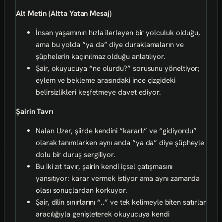
Alt Metin (Altta Yatan Mesaj)
İnsan yaşamının hızla ilerleyen bir yolculuk olduğu,
ama bu yolda “ya da” diye duraklamaların ve
şüphelerin kaçınılmaz olduğu anlatılıyor.
Şair, okuyucuya “ne olurdu?” sorusunu yöneltiyor;
eylem ve bekleme arasındaki ince çizgideki
belirsizlikleri keşfetmeye davet ediyor.
Şairin Tavrı
Nalan Uzer, şiirde kendini “kararlı” ve “gidiyordu”
olarak tanımlarken aynı anda “ya da” diye şüpheyle
dolu bir duruş sergiliyor.
Bu iki zıt tavır, şairin kendi içsel çatışmasını
yansıtıyor: karar vermek istiyor ama aynı zamanda
olası sonuçlardan korkuyor.
Şair, dilin sınırlarını “..” ve tek kelimeyle biten satırlar
aracılığıyla genişleterek okuyucuya kendi