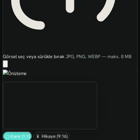
Görsel seç veya sürükle bırak
JPG, PNG, WEBP — maks. 8 MB
◻ Kare (1:1)
📱 Hikaye (9:16)