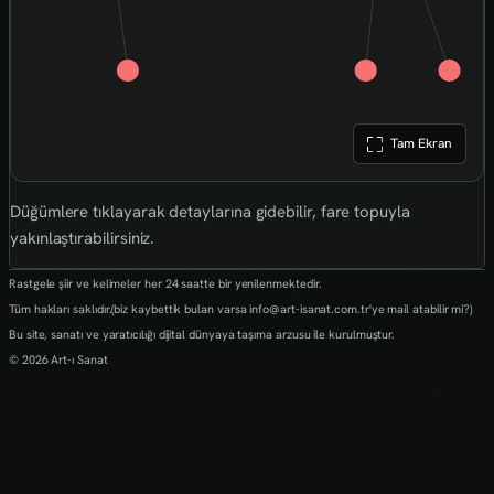
Tam Ekran
Düğümlere tıklayarak detaylarına gidebilir, fare topuyla
yakınlaştırabilirsiniz.
Rastgele şiir ve kelimeler her 24 saatte bir yenilenmektedir.
Tüm hakları saklıdır.(biz kaybettik bulan varsa info@art-isanat.com.tr'ye mail atabilir mi?)
Bu site, sanatı ve yaratıcılığı dijital dünyaya taşıma arzusu ile kurulmuştur.
© 2026 Art-ı Sanat