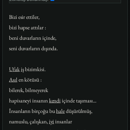
Bizi esir ettiler,
bizi hapse attılar :
beni duvarların içinde,
seni duvarların dışında.
Ufak
iş
bizimkisi.
Asıl
en kötüsü :
bilerek, bilmeyerek
hapisaneyi insanın
kendi
içinde taşıması...
İnsanların birçoğu bu
hale
düşürülmüş,
namuslu, çalışkan,
iyi
insanlar