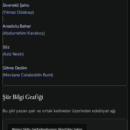
Siverekli Şeho
(Yılmaz Odabaşı)
Anadolu Bahar
(Abdurrahim Karakoç)
Söz
(Aziz Nesin)
Gitme Dedim
(Mevlana Celaleddin Rumi)
Şiir Bilgi Grafiği
Bu şiiri yazan şair ve ortak kelimeler üzerinden edebiyat ağı.
Merkez Şiir
Bu Şair
Kelime
Kesişen Şiirler
Diğer Şairler