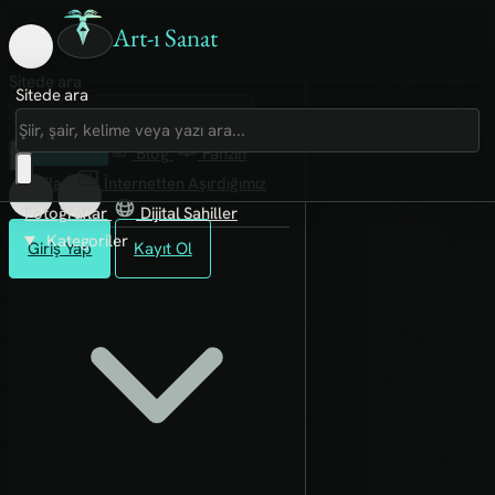
Art-ı Sanat
Sitede ara
Sitede ara
Art-ı Sosyal
İmece
Kütüphane
Blog
Fanzin
Rafları
İnternetten Aşırdığımız
Fotoğraflar
Dijital Sahiller
Kategoriler
Giriş Yap
Kayıt Ol