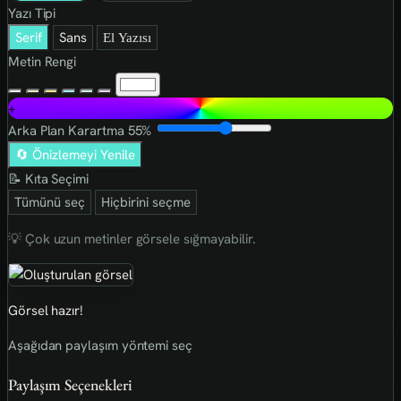
Yazı Tipi
Serif
Sans
El Yazısı
Metin Rengi
+
Arka Plan Karartma
55%
🔄 Önizlemeyi Yenile
📝 Kıta Seçimi
Tümünü seç
Hiçbirini seçme
💡 Çok uzun metinler görsele sığmayabilir.
Görsel hazır!
Aşağıdan paylaşım yöntemi seç
Paylaşım Seçenekleri