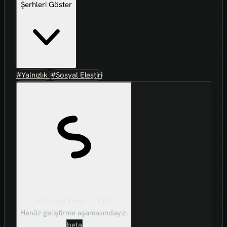
Şerhleri Göster
#Yalnızlık
#Sosyal Eleştiri
Art-ı Sûni Zekâ — Tahlil
Henüz geliştirme aşamasındayız.
beta