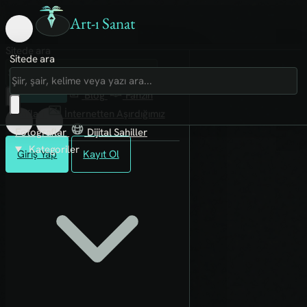
Art-ı Sanat
Sitede ara
Sitede ara
Art-ı Sosyal
İmece
Kütüphane
Blog
Fanzin
Rafları
İnternetten Aşırdığımız
Fotoğraflar
Dijital Sahiller
Kategoriler
Giriş Yap
Kayıt Ol