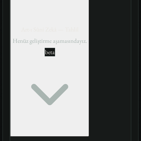
Art-ı Sûni Zekâ — Tahlil
Henüz geliştirme aşamasındayız.
beta