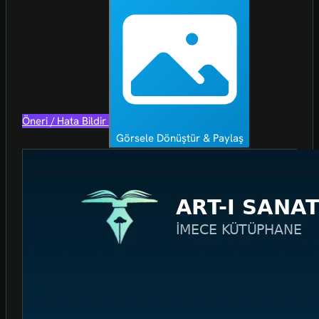
Öneri / Hata Bildir
Görsele Dönüştür & Paylaş