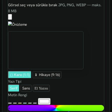
Görsel seç veya sürükle bırak
JPG, PNG, WEBP — maks.
8 MB
◻ Kare (1:1)
📱 Hikaye (9:16)
Yazı Tipi
Serif
Sans
El Yazısı
Metin Rengi
+