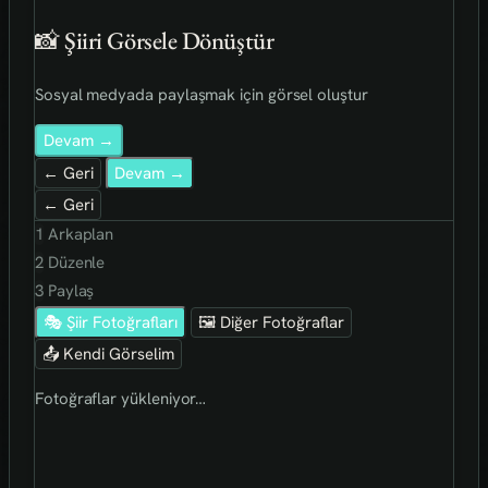
📸 Şiiri Görsele Dönüştür
Sosyal medyada paylaşmak için görsel oluştur
Devam →
← Geri
Devam →
← Geri
1
Arkaplan
2
Düzenle
3
Paylaş
🎭 Şiir Fotoğrafları
🖼 Diğer Fotoğraflar
📤 Kendi Görselim
Fotoğraflar yükleniyor…