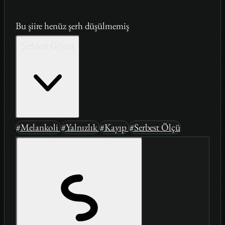
Bu şiire henüz şerh düşülmemiş
Şerhleri Göster
#Melankoli
#Yalnızlık
#Kayıp
#Serbest Ölçü