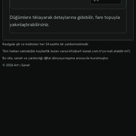
Düğümlere tıklayarak detaylarına gidebilir, fare topuyla
yakınlaştırabilirsiniz.
Rastgele şiir ve kelimeler her 24 saatte bir yenilenmektedir.
Tüm hakları saklıdır.(biz kaybettik bulan varsa info@art-isanat.com.tr'ye mail atabilir mi?)
Bu site, sanatı ve yaratıcılığı dijital dünyaya taşıma arzusu ile kurulmuştur.
© 2026 Art-ı Sanat