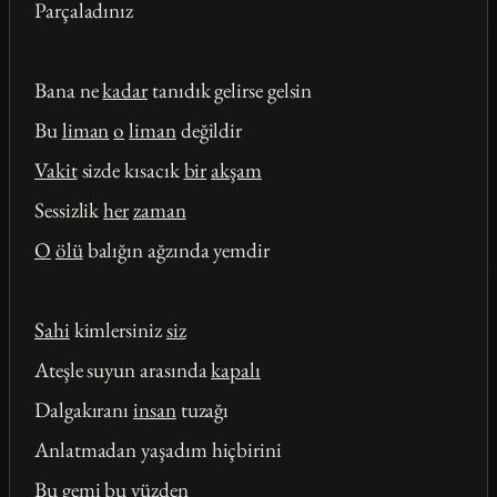
Parçaladınız
Bana ne
kadar
tanıdık gelirse gelsin
Bu
liman
o
liman
değildir
Vakit
sizde kısacık
bir
akşam
Sessizlik
her
zaman
O
ölü
balığın ağzında yemdir
Sahi
kimlersiniz
siz
Ateşle suyun arasında
kapalı
Dalgakıranı
insan
tuzağı
Anlatmadan yaşadım hiçbirini
Bu
gemi
bu yüzden