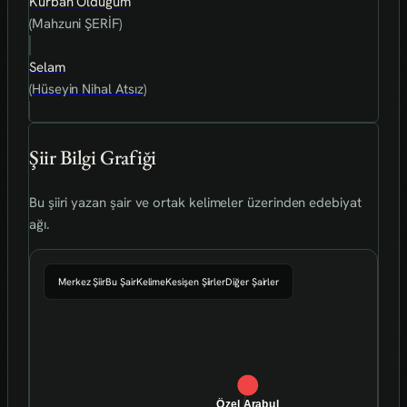
Kurban Olduğum
(Mahzuni ŞERİF)
Selam
(Hüseyin Nihal Atsız)
Şiir Bilgi Grafiği
Bu şiiri yazan şair ve ortak kelimeler üzerinden edebiyat
ağı.
Merkez Şiir
Bu Şair
Kelime
Kesişen Şiirler
Diğer Şairler