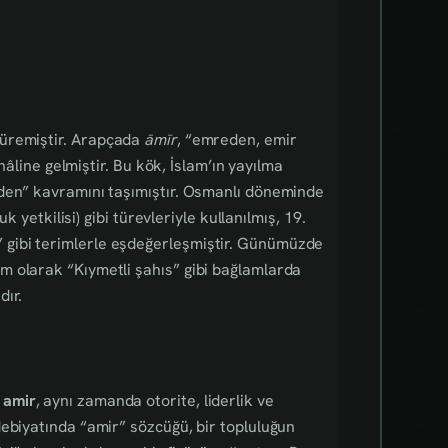
n türemiştir. Arapçada
āmīr
, “emreden, emir
eden” kavramını taşımıştır. Osmanlı döneminde
k yetkilisi) gibi türevleriyle kullanılmış, 19.
gibi terimlerle eşdeğerleşmiştir. Günümüzde
m olarak “Kıymetli şahıs” gibi bağlamlarda
dır.
n
amir
, aynı zamanda otorite, liderlik ve
debiyatında “amir” sözcüğü, bir topluluğun