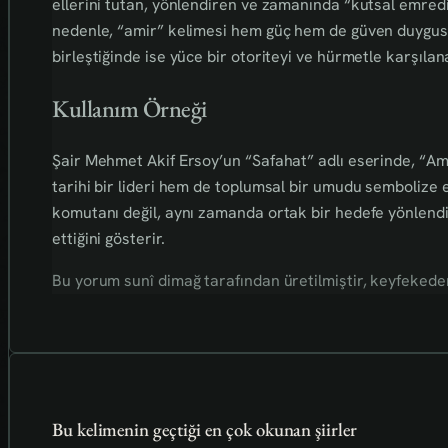
ellerini tutan, yönlendiren ve zamanında “kutsal emredici
nedenle, “amir” kelimesi hem güç hem de güven duygusun
birleştiğinde ise yüce bir otoriteyi ve hürmetle karşılana
Kullanım Örneği
Şair Mehmet Akif Ersoy’un “Safahat” adlı eserinde, “Ami
tarihi bir lideri hem de toplumsal bir umudu sembolize 
komutanı değil, aynı zamanda ortak bir hedefe yönlendir
ettiğini gösterir.
Bu yorum sunî dimağ tarafından üretilmiştir, keyfekederdi
Bu kelimenin geçtiği en çok okunan şiirler