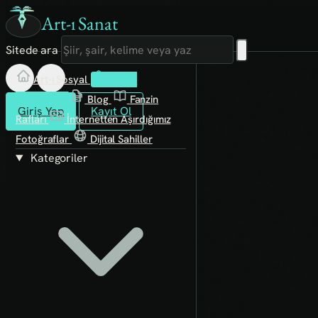
Art-ı Sanat
Sitede ara
Art-ı Sosyal
İmece
Kütüphane
Blog
Fanzin
Giriş Yap
Kayıt Ol
Rafları
İnternetten Aşırdığımız
Fotoğraflar
Dijital Sahiller
Kategoriler