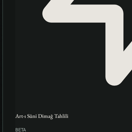
Art-ı Sûni Dimağ Tahlili
BETA