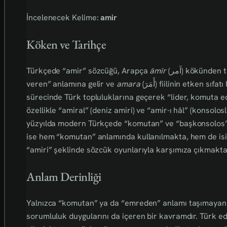
İncelenecek Kelime:
amir
Köken ve Tarihçe
Türkçede “amir” sözcüğü, Arapça
āmīr
(آمر) kökünde
veren” anlamına gelir ve
amara
(أَمَرَ) fiilinin etken sıfatı hâline gelmiştir. Bu kök, İslam’ın yayılma
sürecinde Türk topluluklarına geçerek “lider, komuta 
özellikle “amiral” (deniz amiri) ve “amir-ı hâl” (konsoloslu
yüzyılda modern Türkçede “komutan” ve “başkonsolos” 
ise hem “komutan” anlamında kullanılmakta, hem de isi
“amiri” şeklinde sözcük oyunlarıyla karşımıza çıkmakta
Anlam Derinliği
Yalnızca “komutan” ya da “emreden” anlamı taşımaya
sorumluluk duygularını da içeren bir kavramdır. Türk e