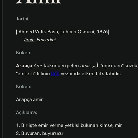
Tarihi:
[ Ahmed Vefik Paşa, Lehce-ı Osmani, 1876]
āmir:
Emredici.
Köken:
Arapça
Amr
kökünden gelen
āmir
آمر
"emreden" sözcüğ
"emretti" fiilinin
fāˁil
vezninde etken fiil sıfatııdır.
Köken:
Arapça āmir
Açıklama:
1. Bir işte emir verme yetkisi bulunan kimse, mir
2. Buyuran, buyurucu