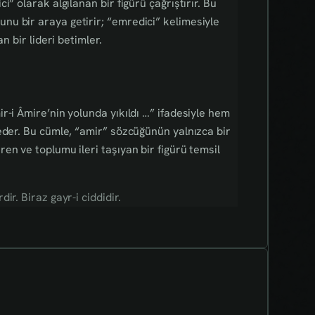
” olarak algılanan bir figürü çağrıştırır. Bu
u bir araya getirir; “emredici” kelimesiyle
n bir lideri betimler.
r-i Âmire’nin yolunda yıkıldı …” ifadesiyle hem
eder. Bu cümle, “amir” sözcüğünün yalnızca bir
en ve toplumu ileri taşıyan bir figürü temsil
r. Biraz gayr-i ciddidir.