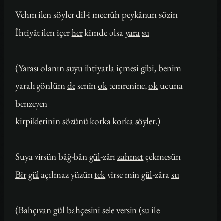
Vehm ilen söyler dil-i mecrûh peykânun sözin
İhtiyât ilen içer
her
kimde olsa
yara
su
(Yarası olanın suyu ihtiyatla içmesi
gibi
, benim
yaralı gönlüm
de
senin
ok
temrenine,
ok
ucuna
benzeyen
kirpiklerinin sözünü korka korka söyler.)
Suya virsün bâğ-bân
gül
-zârı
zahmet
çekmesün
Bir
gül
açılmaz yüzün
tek
virse min
gül
-zâra
su
(
Bahçıvan
gül
bahçesini sele versin (
su
ile