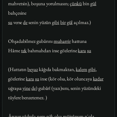
mahvetsin), boşuna yorulmasın;
çünkü
bin
gül
bahçesine
su
verse
de
senin yüzün
gibi
bir
gül
açılmaz.)
Ohşadabilmez gubârını
muharrir
hattuna
Hâme
tek
bahmahdan inse gözlerine
kara
su
(Hattatın
beyaz
kâğıda bakmaktan,
kalem
gibi
,
gözlerine
kara
su
inse (kör olsa, kör oluncaya
kadar
uğraşsa
yine
de
) gubârî (yazı)sını, senin yüzündeki
tüylere benzetemez. )
Ârızun yâdıyla
nem
-nâk olsa müjgânum n'ola