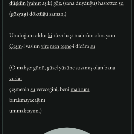
düşkün
(
yahut
aşık)
göz
, (sana duyduğu) hasretten
su
(gözyaşı) döktüğü
zaman
,)
Umduğum oldur
ki
rûz-ı haşr mahrûm olmayam
Çeşm
-i vaslun
vire
men
teşne
-i dîdâra
su
(
O
mahşer
günü
,
güzel
yüzüne susamış olan bana
vuslat
çeşmenin
su
vereceğini, beni
mahrum
bırakmayacağını
ummaktayım.)