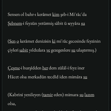
Sensen ol bahr-ı kerâmet
kim
şeb-i Mi'râc'da
Şebnem
-i feyzün yetürmiş sâbit ü seyyâra
su
(
Sen
o
kerâmet denizisin
ki
mi'râc gecesinde feyzinin
çiyleri
sabit
yıldızlara
ve
gezegenlere
su
ulaştırmış.)
Çeşme
-i hurşîdden
her
dem zülâl-i feyz iner
Hâcet olsa merkadün tecdîd iden mimâra
su
(Kabrini yenileyen (
tamir
eden) mimara
su
lazım
olsa,