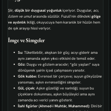
Şiir,
düşük bir duygusal yoğunluk
içeriyor. Duygular,
acı,
özlem ve umut
arasında süzülür. Fuzuli’nin dilindeki
gölge
ve aydınlık
ikiliği, okuyucuya hem karanlık bir hüzün hem
de ışık arayışı hissi veriyor.
İmge ve Simgeler
Su:
Tüketilebilir, akışkan bir güç; acıyı giderir ama
aynı zamanda aşkın yıkıcı etkisini de temsil eder.
Göz:
Duygu ve gözlem aracıdır; “göz yaşları” suya
dönüşerek şairin içsel çatışmasını yansıtır.
Gök kubbe:
Evrensel bir çerçeve; suyun gökyüzüne
yansıması, aşkın evrenselliğini simgeler.
Gül, çiçek:
Aşkın güzelliği ve narinliği; suyun bu
çiçeklere dokunması, aşkın büyüleyici ama aynı
zamanda acı verici yanını gösterir.
İlahî figürler (Ahmed-i Muhtâr, Muhammed):
Dini bir