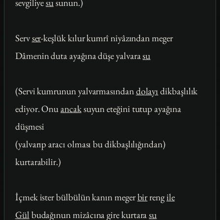
sevgiliye
su
sunun.)
Serv
ser
-keşlük kılur kumrî niyâzından meger
Dâmenin duta ayağına düşe yalvara
su
(Servi kumrunun yalvarmasından
dolayı
dikbaşlılık
ediyor. Onu
ancak
suyun eteğini tutup ayağına
düşmesi
(yalvarıp aracı olması bu dikbaşlılığından)
kurtarabilir.)
İçmek ister bülbülün kanın meger
bir
reng
ile
Gül
budağınun mizâcına gire kurtara
su