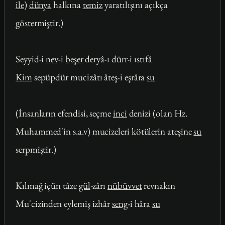
ile
)
dünya
halkına
temiz
yaratılışını açıkça
göstermiştir.)
Seyyid-i
nev
-i
beşer
deryâ-ı dürr-i ıstıfâ
Kim
sepüpdür mucizâtı âteş-i eşrâra
su
(İnsanların efendisi, seçme
inci
denizi (olan Hz.
Muhammed'in s.a.v) mucizeleri kötülerin ateşine
su
serpmiştir.)
Kılmağ içün tâze
gül
-zârı
nübüvvet
revnakın
Mu'cizinden eylemiş izhâr
seng
-i hâra
su