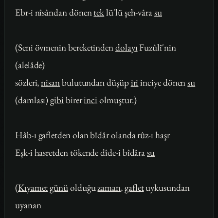
Ebr-i nîsândan dönen
tek
lü'lü şeh-vâra
su
(Seni övmenin bereketinden
dolayı
Fuzûlî'nin
(alelâde)
sözleri,
nisan
bulutundan düşüp
iri
inciye dönen
su
(damlası)
gibi
birer
inci
olmuştur.)
Hâb-ı gafletden olan bîdâr olanda rûz-ı haşr
Eşk-i hasretden tökende dîde-i bîdâra
su
(
Kıyamet
günü
olduğu
zaman
,
gaflet
uykusundan
uyanan