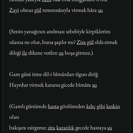
Zayi
olmaz
gül
temennâsıyla virmek hâra
su
(Senin yanağının anılması sebebiyle kirpiklerim
ıslansa ne olur, buna şaşılır mı?
Zira
gül
elde etmek
dileği
ile
dikene verilen
su
boşa gitmez.)
Gam güni itme dil-i bîmârdan tîgun dirîğ
Hayrdur virmek karanu gicede bîmâra
su
(Gamlı günümde
hasta
gönlümden
kılıç
gibi
keskin
olan
bakışını esirgeme;
zira
karanlık
gecede hastaya
su