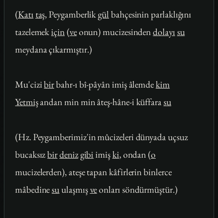
(
Katı
taş
, Peygamberlik
gül
bahçesinin parlaklığını
tazelemek
için
(
ve
onun) mucizesinden
dolayı
su
meydana çıkarmıştır.)
Mu'cizi
bir
bahr-ı bî-pâyân imiş âlemde
kim
Yetmiş
andan min min âteş-hâne-i küffara
su
(Hz. Peygamberimiz'in mûcizeleri dünyada uçsuz
bucaksız
bir
deniz
gibi
imiş
ki
, ondan (
o
mucizelerden), ateşe tapan kâfirlerin binlerce
mâbedine
su
ulaşmış
ve
onları söndürmüştür.)