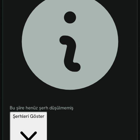
Bu şiire henüz şerh düşülmemiş
Şerhleri Göster