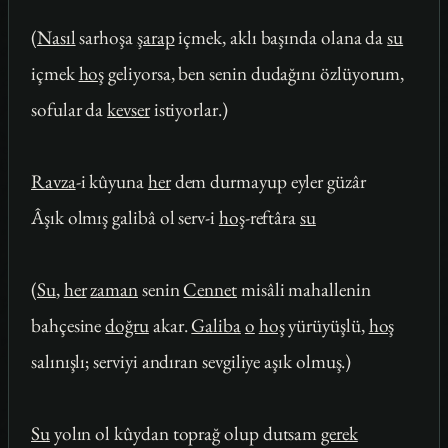
(
Nasıl
sarhoşa
şarap
içmek, aklı başında olana da
su
içmek
hoş
geliyorsa, ben senin dudağını özlüyorum,
sofular da
kevser
istiyorlar.)
Ravza
-i kûyuna
her
dem durmayup eyler güzâr
Âşık olmış galibâ ol serv-i
hoş
-reftâra
su
(
Su
,
her
zaman
senin
Cennet
misâli mahallenin
bahçesine
doğru
akar.
Galiba
o
hoş
yürüyüşlü,
hoş
salınışlı; serviyi andıran sevgiliye aşık olmuş.)
Su
yolın ol kûydan toprağ olup dutsam
gerek