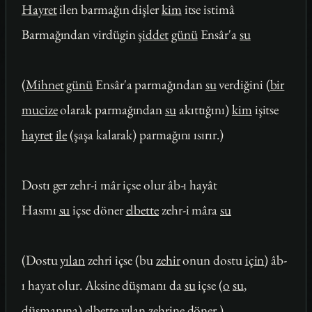
Hayret
ilen barmağın dişler
kim
itse istimâ
Barmağından virdügin
şiddet
günü
Ensâr'a
su
(
Mihnet
günü
Ensâr'a parmağından
su
verdiğini (
bir
mucize
olarak parmağından
su
akıttığını)
kim
işitse
hayret
ile
(şaşa kalarak) parmağını ısırır.)
Dostı ger zehr-i mâr içse olur âb-ı hayât
Hasmı
su
içse döner
elbette
zehr-i mâra
su
(Dostu
yılan
zehri içse (bu
zehir
onun dostu
için
) âb-
ı hayat olur. Aksine düşmanı da
su
içse (
o
su
,
düşmanına)
elbette
yılan
zehrine döner.)