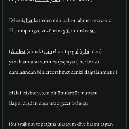
Eylemiş
her
katreden min bahr-ı rahmet mevc-hîz
El sunup urgaç vuzû içün
gül
-i ruhsâra
su
(
Abdest
(almak)
için
el uzatıp
gül
(
gibi
olan)
yanaklarına
su
vurunca (sıçrayan)
her
bir
su
damlasından binlerce rahmet denizi dalgalanmıştır.)
Hâk-i pâyine yetem dir ömrlerdür
muttasıl
Başını daşdan daşa urup gezer âvâre
su
(
Su
ayağının toprağına ulaşayım diye başını taştan