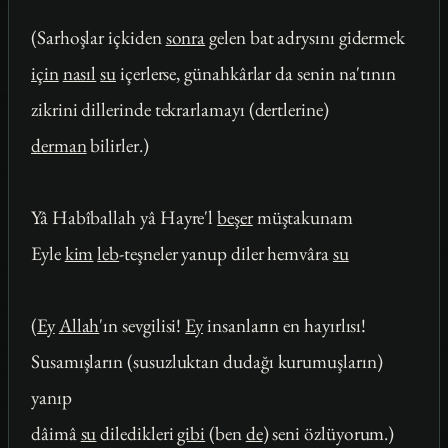
(Sarhoşlar içkiden
sonra
gelen bat adrysını gidermek
için
nasıl
su
içerlerse, günahkârlar da senin na'tının
zikrini dillerinde tekrarlamayı (dertlerine)
derman
bilirler.)
Yâ Habîballah yâ Hayre'l
beşer
müştakunam
Eyle
kim
leb
-teşneler yanup diler hemvâra
su
(
Ey
Allah
'ın sevgilisi!
Ey
insanların en hayırlısı!
Susamışların (susuzluktan dudağı kurumuşların)
yanıp
dâimâ
su
diledikleri
gibi
(ben
de
) seni özlüyorum.)