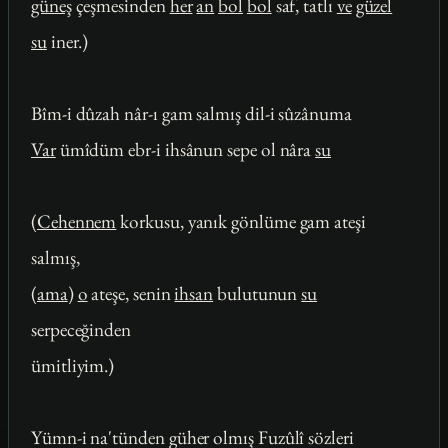
güneş
çeşmesinden
her
an
bol
bol
saf, tatlı
ve
güzel
su
iner.)
Bîm-i dûzah nâr-ı gam salmış dil-i sûzânuma
Var
ümîdüm ebr-i ihsânun sepe ol nâra
su
(
Cehennem
korkusu, yanık gönlüme gam ateşi
salmış,
(
ama
)
o
ateşe, senin
ihsan
bulutunun
su
serpeceğinden
ümitliyim.)
Yümn-i na'tünden güher olmış Fuzûlî sözleri