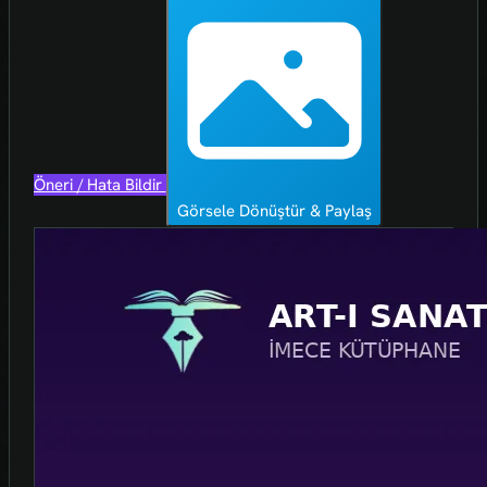
Öneri / Hata Bildir
Görsele Dönüştür & Paylaş