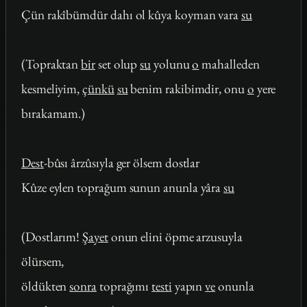
Çün rakîbümdür dahı ol kûya koyman vara
su
(Topraktan
bir
set olup
su
yolunu
o
mahalleden
kesmeliyim,
çünkü
su
benim rakibimdir, onu
o
yere
bırakamam.)
Dest
-bûsı ârzûsıyla ger ölsem dostlar
Kûze eylen toprağum sunun anunla yâra
su
(Dostlarım!
Şayet
onun elini öpme arzusuyla
ölürsem,
öldükten
sonra
toprağımı
testi
yapın
ve
onunla