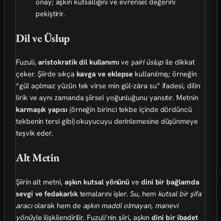
onay; aşkın kutsallığını ve evrensel değerini
pekiştirir.
Dil ve Üslup
Fuzuli,
aristokratik dil kullanımı
ve
şairî üslup
ile dikkat
çeker. Şiirde sıkça
kavga ve eklepse
kullanılmış; örneğin
“gül açılmaz yüzün tek virse min gül‑zâra su” ifadesi, dilin
lirik ve aynı zamanda şiirsel yoğunluğunu yansıtır. Metnin
karmaşık yapısı
(örneğin birinci tekbe içinde dördüncü
tekbenin tersi gibi) okuyucuyu derinlemesine düşünmeye
teşvik eder.
Alt Metin
Şiirin alt metni,
aşkın kutsal yönünü
ve
dini bir bağlamda
sevgi ve fedakarlık
temalarını işler. Su, hem
kutsal bir şifa
aracı
olarak hem de
aşkın maddi olmayan, manevi
yönü
yle ilişkilendirilir. Fuzuli’nin şiiri, aşkın
dini bir ibadet