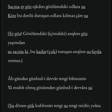
Saçma
ey
göz
eşkden gönlümdeki odlara
su
Kim
bu denlü dutuşan odlara kılmaz çâre
su
(
Ey
göz
! Gönlümdeki (içimdeki) ateşlere
göz
yaşımdan
su
saçma
ki
, bu
kadar
(
çok
) tutuşan ateşlere
su
fayda
vermez.)
Âb-gûndur günbed-i devvâr rengi bilmezem
Yâ muhît olmış gözümden günbed-i devvâra
su
(
Şu
dönen
gök
kubbenin rengi
su
rengi midir; yoksa