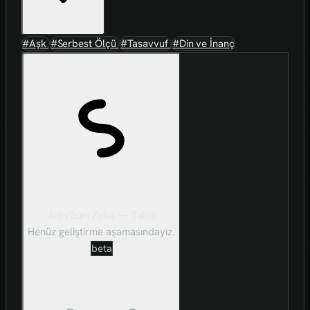
#Aşk
#Serbest Ölçü
#Tasavvuf
#Din ve İnanç
Art-ı Sûni Zekâ — Tahlil
Henüz geliştirme aşamasındayız.
beta