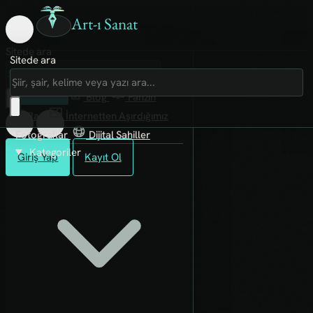
Art-ı Sanat
Sitede ara
Sitede ara
Art-ı Sosyal
İmece
Kütüphane
Blog
Fanzin
Rafları
İnternetten Aşırdığımız
Fotoğraflar
Dijital Sahiller
Kategoriler
Giriş Yap
Kayıt Ol