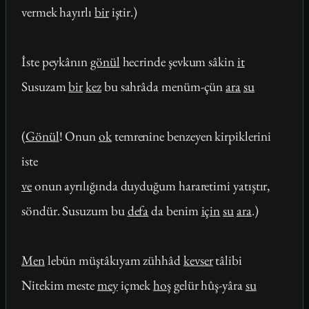
vermek hayırlı
bir
iştir.)
İste peykânın
gönül
hecrinde şevkum sâkin
it
Susuzam
bir
kez
bu sahrâda menüm-çün
ara
su
(
Gönül
! Onun
ok
temrenine benzeyen kirpiklerini
iste
ve
onun ayrılığında duyduğum hararetimi yatıştır,
söndür. Susuzum bu
defa
da benim
için
su
ara
.)
Men
lebün müştâkıyam zühhâd
kevser
tâlibi
Nitekim meste
mey
içmek
hoş
gelür hûş-yâra
su