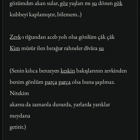
gözümden akan sular,
göz
yaşları mı
şu
dönen
gök
kubbeyi kaplamıştır, bilemem..)
Zevk
-ı tîğundan aceb yoh olsa gönlüm çâk çâk
Kim
mürûr ilen bırağur rahneler dîvâra
su
(Senin kılıca benzeyen
keskin
bakışlarının zevkinden
benim gönlüm
parça
parça
olsa buna şaşılmaz.
Nitekim
akarsu da zamanla duvarda, yarlarda yarıklar
meydana
getirir.)