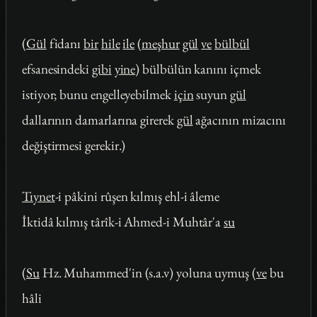
(
Gül
fidanı
bir
hile
ile
(
meşhur
gül
ve
bülbül
efsanesindeki
gibi
yine
) bülbülün kanını içmek
istiyor; bunu engelleyebilmek
için
suyun
gül
dallarının damarlarına girerek
gül
ağacının mizacını
değiştirmesi gerekir.)
Tıynet
-i pâkini rûşen kılmış ehl-i âleme
İktidâ kılmış târîk-i Ahmed-i Muhtâr'a
su
(
Su
Hz. Muhammed'in (s.a.v) yoluna uymuş (
ve
bu
hâli