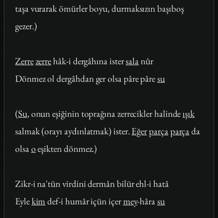
taşa vurarak ömürler boyu, durmaksızın başıboş
gezer.)
Zerre
zerre
hâk-i dergâhına ister
sala
nûr
Dönmez ol dergâhdan ger olsa pâre pâre
su
(
Su
, onun eşiğinin toprağına zerrecikler halinde
ışık
salmak (orayı aydınlatmak) ister.
Eğer
parça
parça
da
olsa
o
eşikten dönmez.)
Zikr-i na'tün virdini dermân bilür ehl-i hatâ
Eyle
kim
def-i humâr içün içer
mey
-hâra
su