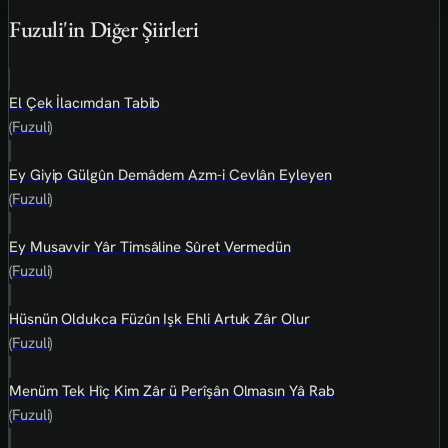
Fuzuli'in Diğer Şiirleri
El Çek İlacımdan Tabib
(Fuzuli)
Ey Giyip Gülgûn Demâdem Azm-i Cevlân Eyleyen
(Fuzuli)
Ey Musavvir Yâr Timsâline Sûret Vermedün
(Fuzuli)
Hüsnün Oldukca Füzûn Işk Ehli Artuk Zâr Olur
(Fuzuli)
Menüm Tek Hîç Kim Zâr ü Perîşân Olmasın Yâ Rab
(Fuzuli)