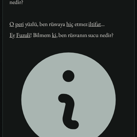
nedir?
O
peri
yüzlü, ben rüsvaya
hiç
etmez
iltifat
...
Ey
Fuzuli
! Bilmem
ki
, ben rüsvanın sucu nedir?