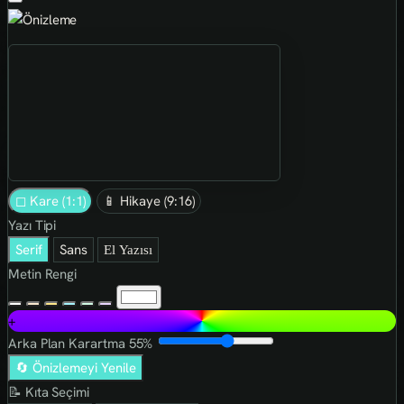
◻ Kare (1:1)
📱 Hikaye (9:16)
Yazı Tipi
Serif
Sans
El Yazısı
Metin Rengi
+
Arka Plan Karartma
55%
🔄 Önizlemeyi Yenile
📝 Kıta Seçimi