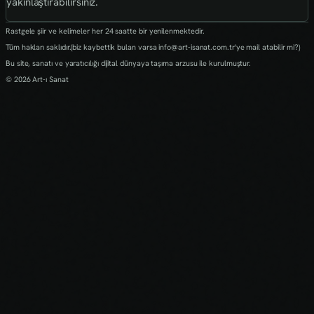
yakınlaştırabilirsiniz.
Rastgele şiir ve kelimeler her 24 saatte bir yenilenmektedir.
Tüm hakları saklıdır.(biz kaybettik bulan varsa info@art-isanat.com.tr'ye mail atabilir mi?)
Bu site, sanatı ve yaratıcılığı dijital dünyaya taşıma arzusu ile kurulmuştur.
© 2026 Art-ı Sanat