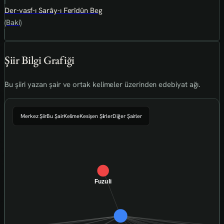
Der-vasf-ı Sarây-ı Ferîdûn Beg
(Baki)
Şiir Bilgi Grafiği
Bu şiiri yazan şair ve ortak kelimeler üzerinden edebiyat ağı.
Merkez Şiir
Bu Şair
Kelime
Kesişen Şiirler
Diğer Şairler