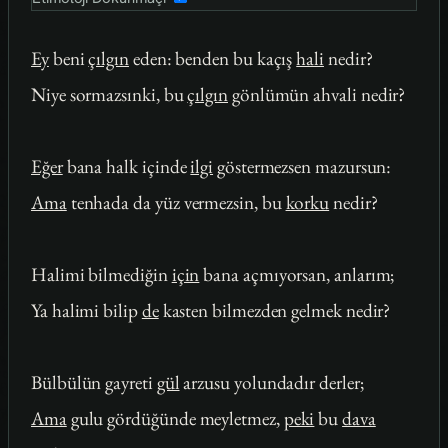
Ey
beni
çılgın
eden: benden bu kaçış
hali
nedir?
Niye sormazsınki, bu
çılgın
gönlümün ahvali nedir?
Eğer
bana halk içinde
ilgi
göstermezsen mazursun:
Ama
tenhada da yüz vermezsin, bu
korku
nedir?
Halimi bilmediğin
için
bana açmıyorsan, anlarım;
Ya halimi bilip
de
kasten bilmezden gelmek nedir?
Bülbülün gayreti
gül
arzusu yolundadır derler;
Ama
gulu gördüğünde meyletmez,
peki
bu
dava