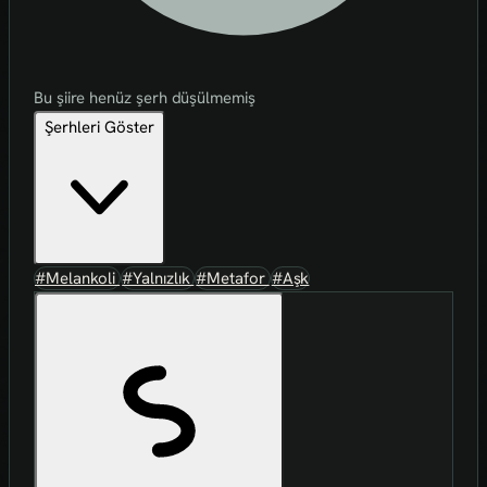
Bu şiire henüz şerh düşülmemiş
Şerhleri Göster
#Melankoli
#Yalnızlık
#Metafor
#Aşk