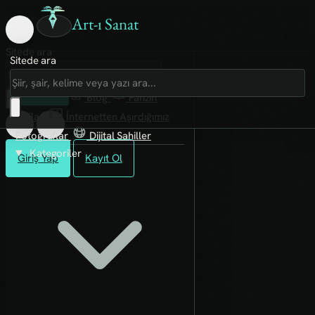
Art-ı Sanat
Sitede ara
Sitede ara
Art-ı Sosyal
İmece
Kütüphane
Blog
Fanzin
Rafları
İnternetten Aşırdığımız
Fotoğraflar
Dijital Sahiller
Kategoriler
Giriş Yap
Kayıt Ol