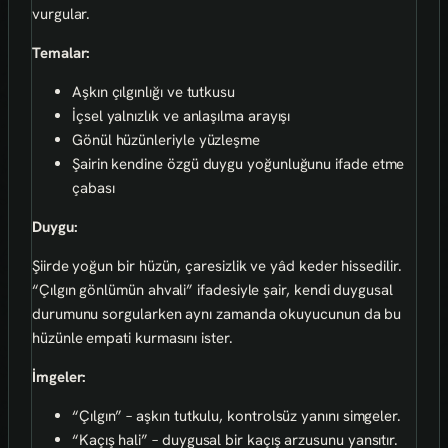
vurgular.
Temalar:
Aşkın çılgınlığı ve tutkusu
İçsel yalnızlık ve anlaşılma arayışı
Gönül hüzünleriyle yüzleşme
Şairin kendine özgü duygu yoğunluğunu ifade etme
çabası
Duygu:
Şiirde yoğun bir hüzün, çaresizlik ve yâd keder hissedilir.
“Çılgın gönlümün ahvali” ifadesiyle şair, kendi duygusal
durumunu sorgularken aynı zamanda okuyucunun da bu
hüzünle empati kurmasını ister.
İmgeler:
“Çılgın” – aşkın tutkulu, kontrolsüz yanını simgeler.
“Kaçış hali” – duygusal bir kaçış arzusunu yansıtır.