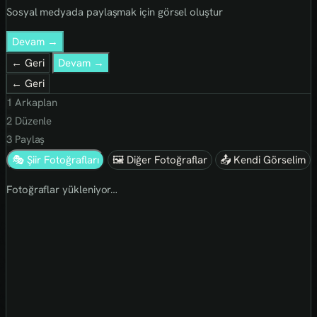
Sosyal medyada paylaşmak için görsel oluştur
Devam →
← Geri
Devam →
← Geri
1
Arkaplan
2
Düzenle
3
Paylaş
🎭 Şiir Fotoğrafları
🖼 Diğer Fotoğraflar
📤 Kendi Görselim
Fotoğraflar yükleniyor…