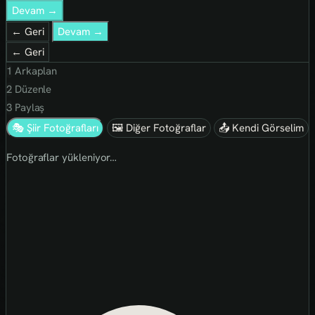
Devam →
← Geri
Devam →
← Geri
1
Arkaplan
2
Düzenle
3
Paylaş
🎭 Şiir Fotoğrafları
🖼 Diğer Fotoğraflar
📤 Kendi Görselim
Fotoğraflar yükleniyor…