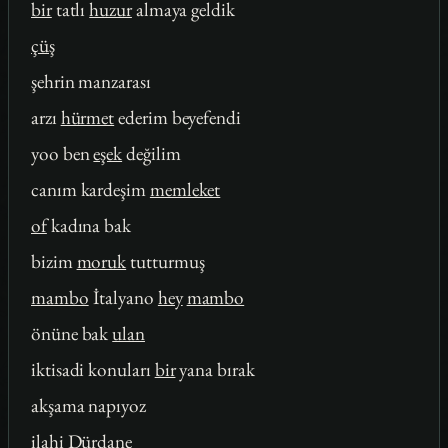
bir
tatlı
huzur
almaya geldik
çüş
şehrin manzarası
arzı
hürmet
ederim beyefendi
yoo ben
eşek
değilim
canım kardeşim
memleket
of
kadına bak
bizim
moruk
tutturmuş
mambo
İtalyano
hey
mambo
önüne bak
ulan
iktisadi konuları
bir
yana bırak
akşama napıyoz
ilahi
Dürdane