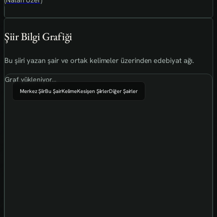
(Nalan Uzer)
Şiir Bilgi Grafiği
Bu şiiri yazan şair ve ortak kelimeler üzerinden edebiyat ağı.
Graf yükleniyor…
Merkez Şiir
Bu Şair
Kelime
Kesişen Şiirler
Diğer Şairler