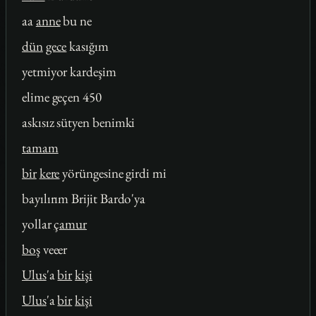
aa
anne
bu ne
dün
gece
kasığım
yetmiyor kardeşim
elime geçen 450
askısız sütyen benimki
tamam
bir
kere
yörüngesine girdi mi
bayılırım Brijit Bardo'ya
yollar
çamur
boş
veeer
Ulus
'a
bir
kişi
Ulus
'a
bir
kişi