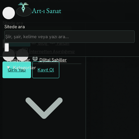
Art-ı Sanat
Sitede ara
Sitede ara
Art-ı Sosyal
İmece
Kütüphane
Blog
Fanzin
Rafları
İnternetten Aşırdığımız
Fotoğraflar
Dijital Sahiller
Kategoriler
Giriş Yap
Kayıt Ol