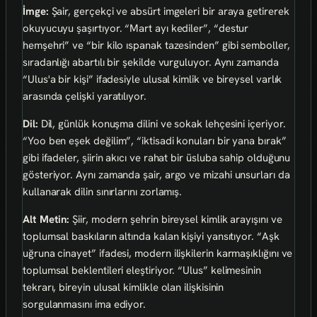
İmge:
Şair, gerçekçi ve absürt imgeleri bir araya getirerek
okuyucuyu şaşırtıyor. “Mart ayı kediler”, “destur
hemşehri” ve “bir kilo ıspanak tazesinden” gibi semboller,
sıradanlığı abartılı bir şekilde vurguluyor. Aynı zamanda
“Ulus'a bir kişi” ifadesiyle ulusal kimlik ve bireysel varlık
arasında çelişki yaratılıyor.
Dil:
Dil, günlük konuşma dilini ve sokak lehçesini içeriyor.
“Yoo ben eşek değilim”, “iktisadi konuları bir yana bırak”
gibi ifadeler, şiirin akıcı ve rahat bir üsluba sahip olduğunu
gösteriyor. Aynı zamanda şair, argo ve mizahi unsurları da
kullanarak dilin sınırlarını zorlamış.
Alt Metin:
Şiir, modern şehrin bireysel kimlik arayışını ve
toplumsal baskıların altında kalan kişiyi yansıtıyor. “Aşk
uğruna cinayet” ifadesi, modern ilişkilerin karmaşıklığını ve
toplumsal beklentileri eleştiriyor. “Ulus” kelimesinin
tekrarı, bireyin ulusal kimlikle olan ilişkisinin
sorgulanmasını ima ediyor.