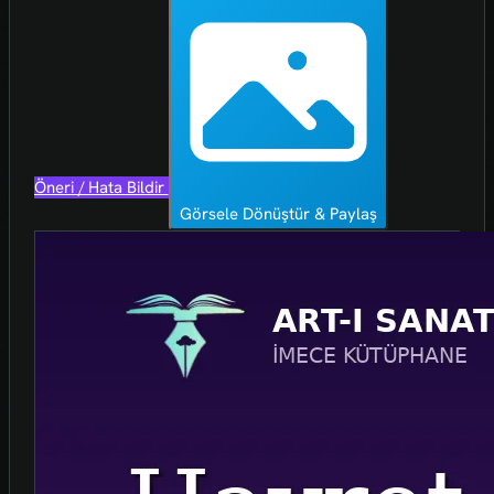
Öneri / Hata Bildir
Görsele Dönüştür & Paylaş