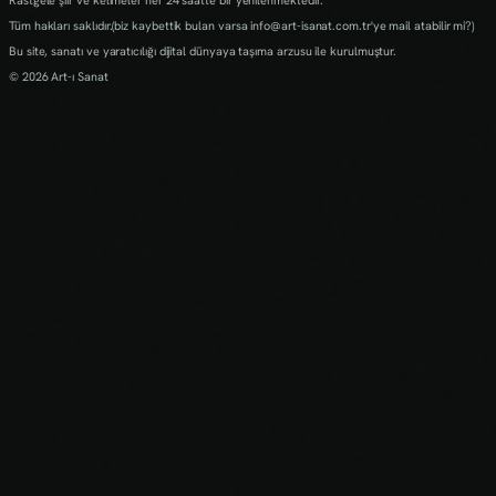
Tüm hakları saklıdır.(biz kaybettik bulan varsa info@art-isanat.com.tr'ye mail atabilir mi?)
Bu site, sanatı ve yaratıcılığı dijital dünyaya taşıma arzusu ile kurulmuştur.
© 2026 Art-ı Sanat