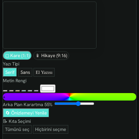
◻ Kare (1:1)
📱 Hikaye (9:16)
Yazı Tipi
Serif
Sans
El Yazısı
Metin Rengi
+
Arka Plan Karartma
55%
🔄 Önizlemeyi Yenile
📝 Kıta Seçimi
Tümünü seç
Hiçbirini seçme