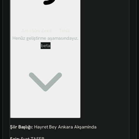
Art-ı Sûni Zekâ — Tahlil
Henüz geliştirme aşamasındayız.
beta
Şiir Başlığı:
Hayret Bey Ankara Akşaminda
Şair:
Suat TAŞER