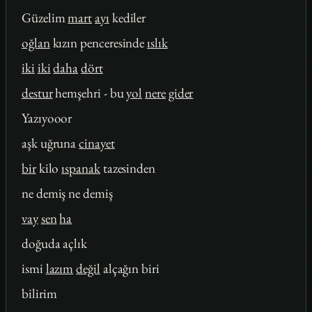
Güzelim
mart
ayı
kediler
oğlan
kızın penceresinde
ıslık
iki
iki
daha
dört
destur
hemşehri - bu
yol
nere
gider
Yazıyooor
aşk uğruna
cinayet
bir
kilo
ıspanak
tazesinden
ne demiş ne demiş
vay
sen
ha
doğuda açlık
ismi
lazım
değil
alçağın biri
bilirim