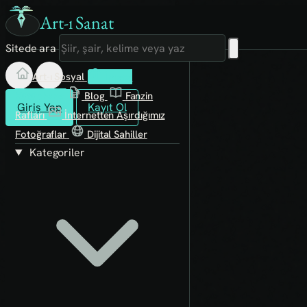
Art-ı Sanat
Sitede ara
Art-ı Sosyal
İmece
Kütüphane
Blog
Fanzin
Giriş Yap
Kayıt Ol
Rafları
İnternetten Aşırdığımız
Fotoğraflar
Dijital Sahiller
Kategoriler