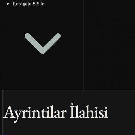
Rastgele 5 Şiir
Ayrintilar İlahisi