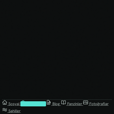
Sosyal
Kütüphane
Blog
Fanzinler
Fotoğraflar
Sahiller