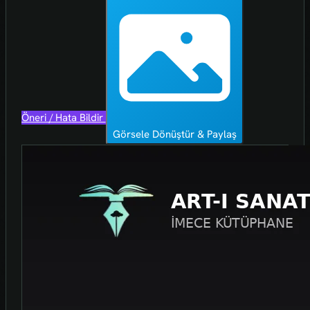
Öneri / Hata Bildir
Görsele Dönüştür & Paylaş