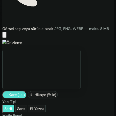
Görsel seç veya sürükle bırak
JPG, PNG, WEBP — maks. 8 MB
◻ Kare (1:1)
📱 Hikaye (9:16)
Yazı Tipi
Serif
Sans
El Yazısı
Metin Rengi