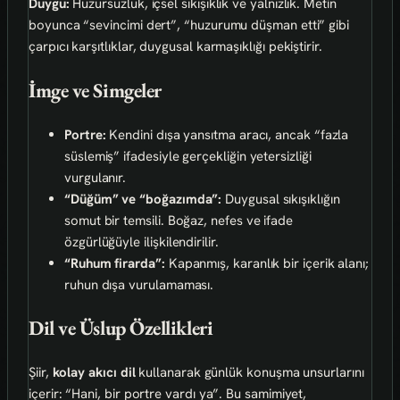
Duygu:
Huzursuzluk, içsel sıkışıklık ve yalnızlık. Metin
boyunca “sevincimi dert”, “huzurumu düşman etti” gibi
çarpıcı karşıtlıklar, duygusal karmaşıklığı pekiştirir.
İmge ve Simgeler
Portre:
Kendini dışa yansıtma aracı, ancak “fazla
süslemiş” ifadesiyle gerçekliğin yetersizliği
vurgulanır.
“Düğüm” ve “boğazımda”:
Duygusal sıkışıklığın
somut bir temsili. Boğaz, nefes ve ifade
özgürlüğüyle ilişkilendirilir.
“Ruhum firarda”:
Kapanmış, karanlık bir içerik alanı;
ruhun dışa vurulamaması.
Dil ve Üslup Özellikleri
Şiir,
kolay akıcı dil
kullanarak günlük konuşma unsurlarını
içerir: “Hani, bir portre vardı ya”. Bu samimiyet,