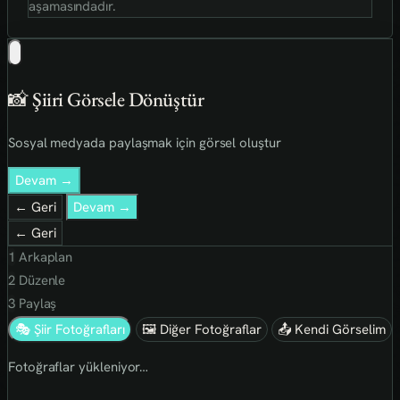
aşamasındadır.
📸 Şiiri Görsele Dönüştür
Sosyal medyada paylaşmak için görsel oluştur
Devam →
← Geri
Devam →
← Geri
1
Arkaplan
2
Düzenle
3
Paylaş
🎭 Şiir Fotoğrafları
🖼 Diğer Fotoğraflar
📤 Kendi Görselim
Fotoğraflar yükleniyor…