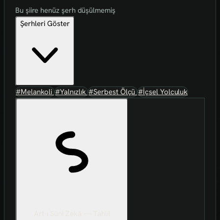
Bu şiire henüz şerh düşülmemiş
Şerhleri Göster
#Melankoli
#Yalnızlık
#Serbest Ölçü
#İçsel Yolculuk
Art-ı Sûni Zekâ — Tahlil