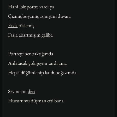
Hani,
bir
portre
vardı ya
Çizmiş boyamış asmıştım duvara
Fazla
süslemiş
Fazla
abartmışım
galiba
Portreye
her
baktığımda
Anlatacak
çok
şeyim vardı
ama
Hepsi düğümlenip kaldı boğazımda
Sevincimi
dert
Huzurumu
düşman
etti bana