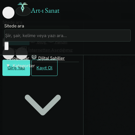
Art-ı Sanat
Sitede ara
Sitede ara
Art-ı Sosyal
İmece
Kütüphane
Blog
Fanzin
Rafları
İnternetten Aşırdığımız
Fotoğraflar
Dijital Sahiller
Kategoriler
Giriş Yap
Kayıt Ol