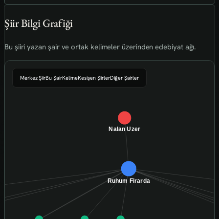
Şiir Bilgi Grafiği
Bu şiiri yazan şair ve ortak kelimeler üzerinden edebiyat ağı.
Merkez Şiir
Bu Şair
Kelime
Kesişen Şiirler
Diğer Şairler