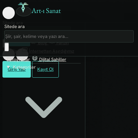
Art-ı Sanat
Sitede ara
Sitede ara
Art-ı Sosyal
İmece
Kütüphane
Blog
Fanzin
Rafları
İnternetten Aşırdığımız
Fotoğraflar
Dijital Sahiller
Kategoriler
Giriş Yap
Kayıt Ol