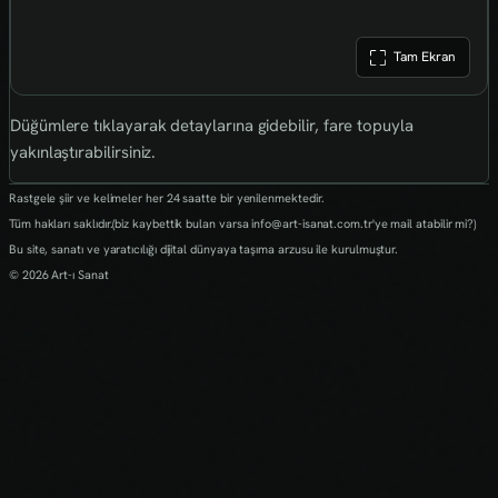
Tam Ekran
Düğümlere tıklayarak detaylarına gidebilir, fare topuyla
yakınlaştırabilirsiniz.
Rastgele şiir ve kelimeler her 24 saatte bir yenilenmektedir.
Tüm hakları saklıdır.(biz kaybettik bulan varsa info@art-isanat.com.tr'ye mail atabilir mi?)
Bu site, sanatı ve yaratıcılığı dijital dünyaya taşıma arzusu ile kurulmuştur.
© 2026 Art-ı Sanat