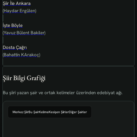
Şiir İle Ankara
(Haydar Ergülen)
İşte Böyle
(Yavuz Bülent Bakiler)
Dosta Çağrı
(Bahattin KArakoç)
Şiir Bilgi Grafiği
Bu şiiri yazan şair ve ortak kelimeler üzerinden edebiyat ağı.
Merkez Şiir
Bu Şair
Kelime
Kesişen Şiirler
Diğer Şairler