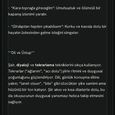
-
“Kara toprağa gireceğim”
: Umutsuzluk ve ölümcül bir
kapanış izlenimi yaratır.
-
“Girdaptan hepten çıkabilsem”
: Korku ve kaosla dolu bir
hayatın üstesinden gelme isteğini simgeler.
**Dil ve Üslup**
Şair,
diyaloji
ve
tekrarlama
tekniklerini sıkça kullanıyor.
Tekrarlar (“ağlarım”, “acı dolu”) şiirin ritmini ve duygusal
yoğunluğunu güçlendiriyor. Dili, günlük konuşma diline
yakın; “lanet olsun”, “bile” gibi sözcükler şiire samimi ama
hüzünlü bir ton katıyor. Şiir akıcı ve kısa dizelerle dolu, bu
da okuyucunun duygusal yansımayı hızlıca takip etmesini
sağlıyor.