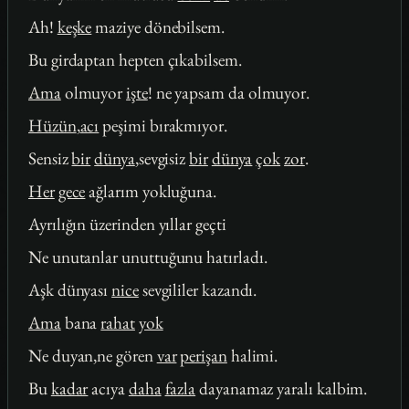
Ah!
keşke
maziye dönebilsem.
Bu girdaptan hepten çıkabilsem.
Ama
olmuyor
işte
! ne yapsam da olmuyor.
Hüzün
,
acı
peşimi bırakmıyor.
Sensiz
bir
dünya
,sevgisiz
bir
dünya
çok
zor
.
Her
gece
ağlarım yokluğuna.
Ayrılığın üzerinden yıllar geçti
Ne unutanlar unuttuğunu hatırladı.
Aşk dünyası
nice
sevgililer kazandı.
Ama
bana
rahat
yok
Ne duyan,ne gören
var
perişan
halimi.
Bu
kadar
acıya
daha
fazla
dayanamaz yaralı kalbim.