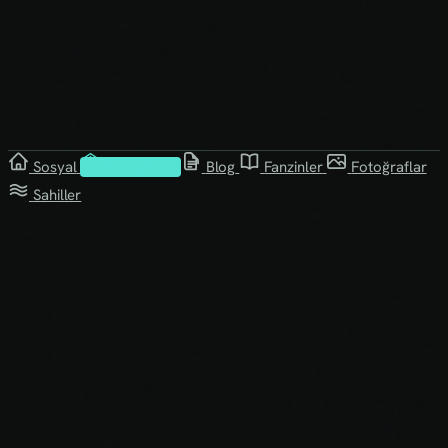
Sosyal
Kütüphane
Blog
Fanzinler
Fotoğraflar
Sahiller