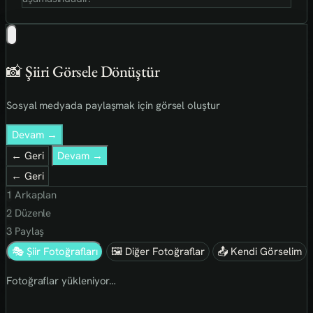
📸 Şiiri Görsele Dönüştür
Sosyal medyada paylaşmak için görsel oluştur
Devam →
← Geri
Devam →
← Geri
1
Arkaplan
2
Düzenle
3
Paylaş
🎭 Şiir Fotoğrafları
🖼 Diğer Fotoğraflar
📤 Kendi Görselim
Fotoğraflar yükleniyor…