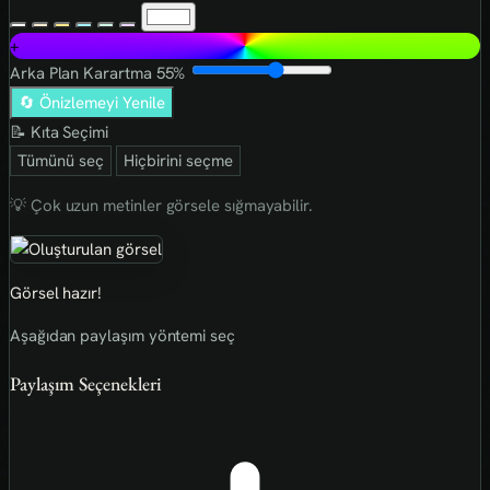
+
Arka Plan Karartma
55%
🔄 Önizlemeyi Yenile
📝 Kıta Seçimi
Tümünü seç
Hiçbirini seçme
💡 Çok uzun metinler görsele sığmayabilir.
Görsel hazır!
Aşağıdan paylaşım yöntemi seç
Paylaşım Seçenekleri