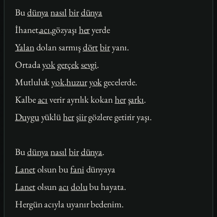
Bu
dünya
nasıl
bir
dünya
İhanet,
acı
,gözyaşı
her
yerde
Yalan
dolan sarmış
dört
bir
yanı.
Ortada
yok
gerçek
sevgi
.
Mutluluk
yok
,
huzur
yok
gecelerde.
Kalbe
acı
verir ayrılık kokan
her
şarkı
.
Duygu
yüklü
her
şiir
gözlere getirir yaşı.
Bu
dünya
nasıl
bir
dünya
.
Lanet
olsun bu
fani
dünyaya
Lanet
olsun
acı
dolu
bu hayata.
Hergün acıyla uyanır bedenim.