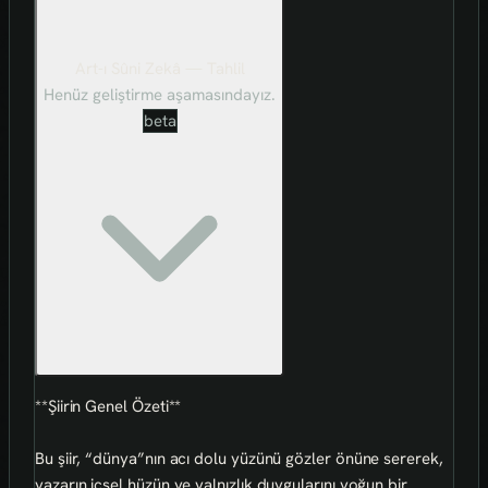
Art-ı Sûni Zekâ — Tahlil
Henüz geliştirme aşamasındayız.
beta
**Şiirin Genel Özeti**
Bu şiir, “dünya”nın acı dolu yüzünü gözler önüne sererek,
yazarın içsel hüzün ve yalnızlık duygularını yoğun bir