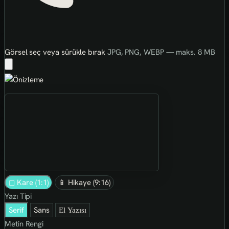
Görsel seç veya sürükle bırak
JPG, PNG, WEBP — maks. 8 MB
◻ Kare (1:1)
📱 Hikaye (9:16)
Yazı Tipi
Serif
Sans
El Yazısı
Metin Rengi