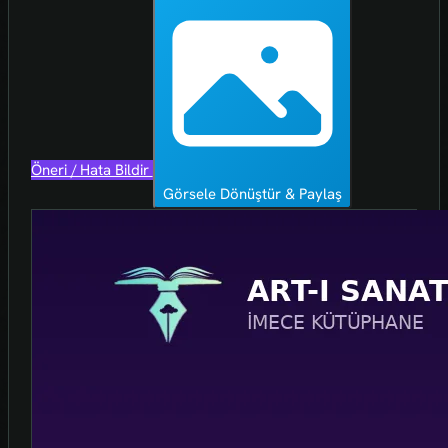
Öneri / Hata Bildir
Görsele Dönüştür & Paylaş