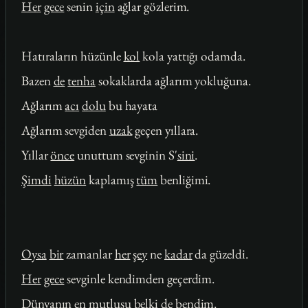
Her
gece
senin
için
ağlar gözlerim.
Hatıraların hüzünle
kol
kola yattığı odamda.
Bazen
de
tenha
sokaklarda ağlarım yokluğuna.
Ağlarım
acı
dolu
bu hayata
Ağlarım sevgiden
uzak
geçen yıllara.
Yıllar
önce
unuttum sevginin S'
sini
.
Şimdi
hüzün
kaplamış
tüm
benliğimi.
Oysa
bir
zamanlar
her
şey
ne
kadar
da güzeldi.
Her
gece
sevginle kendimden geçerdim.
Dünyanın en mutlusu
belki
de
bendim.