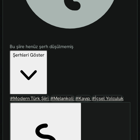
Bu şiire henüz şerh düşülmemiş
Şerhleri Göster
#Modern Türk Şiiri
#Melankoli
#Kayıp
#İçsel Yolculuk