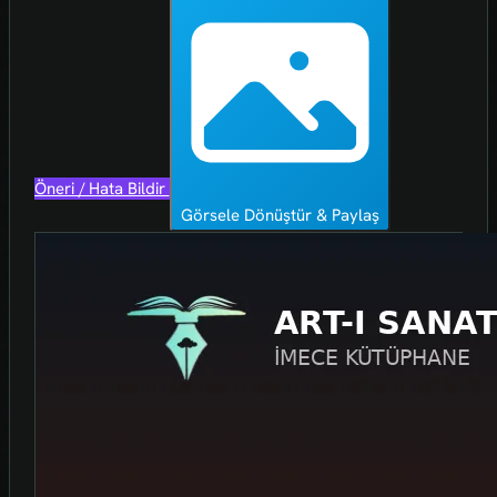
Öneri / Hata Bildir
Görsele Dönüştür & Paylaş