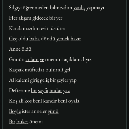
Silgiyi öğrenmeden bilmezdim
yanlış
yapmayı
Her
akşam
gidecek
bir
yer
Karalamazdım evin üstüne
Geç
oldu
baba
döndü
yemek
hazır
Anne
öldü
Günün
anlam
ve
önemini açıklamalıyız
Kaçsak
müfredat
bulur
ali
gel
Al
kalemi giriş geliş
bir
şeyler yap
Defterime
bir
sayfa
imdat
yaz
Koş
ali
koş beni kandır beni oyala
Böyle
ister anneler
günü
Bir
buket
önemi