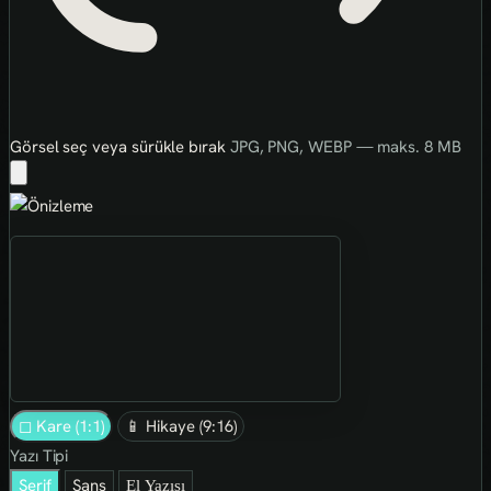
Görsel seç veya sürükle bırak
JPG, PNG, WEBP — maks. 8 MB
◻ Kare (1:1)
📱 Hikaye (9:16)
Yazı Tipi
Serif
Sans
El Yazısı