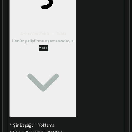
Art-ı Sûni Zekâ — Tahlil
Henüz geliştirme aşamasındayız.
beta
**Şiir Başlığı:** Yoklama