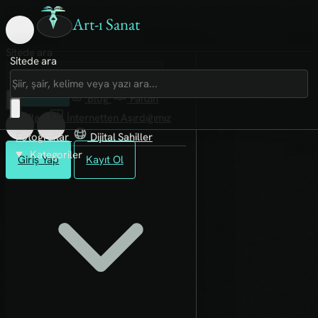
Art-ı Sanat
Sitede ara
Sitede ara
Art-ı Sosyal
İmece
Kütüphane
Blog
Fanzin
Rafları
İnternetten Aşırdığımız
Fotoğraflar
Dijital Sahiller
Kategoriler
Giriş Yap
Kayıt Ol