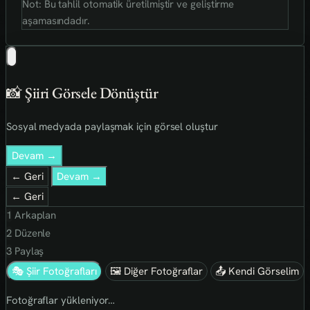
Not: Bu tahlil otomatik üretilmiştir ve geliştirme
aşamasındadır.
📸 Şiiri Görsele Dönüştür
Sosyal medyada paylaşmak için görsel oluştur
Devam →
← Geri
Devam →
← Geri
1
Arkaplan
2
Düzenle
3
Paylaş
🎭 Şiir Fotoğrafları
🖼 Diğer Fotoğraflar
📤 Kendi Görselim
Fotoğraflar yükleniyor…