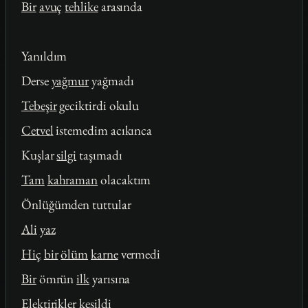
Bir
avuç
tehlike
arasında
Yanıldım
Derse
yağmur
yağmadı
Tebeşir
geciktirdi okulu
Cetvel
istemedim acıkınca
Kuşlar
silgi
taşımadı
Tam
kahraman
olacaktım
Önlüğümden tuttular
Ali
yaz
Hiç
bir
ölüm
karne
vermedi
Bir
ömrün
ilk
yarısına
Elektirikler kesildi