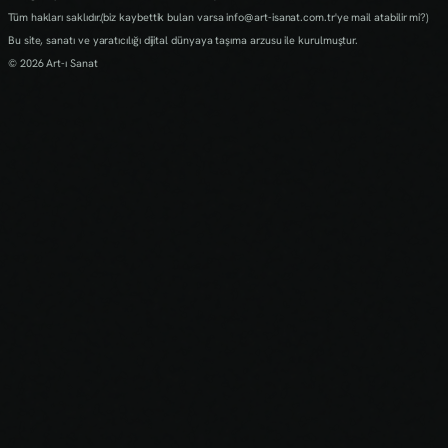
Tüm hakları saklıdır.(biz kaybettik bulan varsa info@art-isanat.com.tr'ye mail atabilir mi?)
Bu site, sanatı ve yaratıcılığı dijital dünyaya taşıma arzusu ile kurulmuştur.
© 2026 Art-ı Sanat