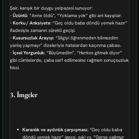
Şair, karışık bir duygu yelpazesi sunuyor:
-
Üzüntü
: “Anne öldü”, “Yoklama yok” gibi ani kayıplar.
-
Korku / Anksiyete
: “Geç oldu baba döndü yemek hazır”
ifadesiyle zamanın sürekli geçişi.
-
Kusursuzluk Arayışı
: “Silgiyi öğrenmeden bilmezdim
yanlış yapmayı” dizeleriyle hatalardan kaçınma çabası.
-
İçsel Yorgunluk
: “Büyümedim”, “Herkes gitmek diyor”
gibi cümlelerde, çaba sarf edilmesine rağmen sonuçsuzluk
hissi.
3. İmgeler
Karanlık ve aydınlık çarpışması:
“Geç oldu baba
döndü yemek hazır” (gece, ışık) vs. “Derse yağmur