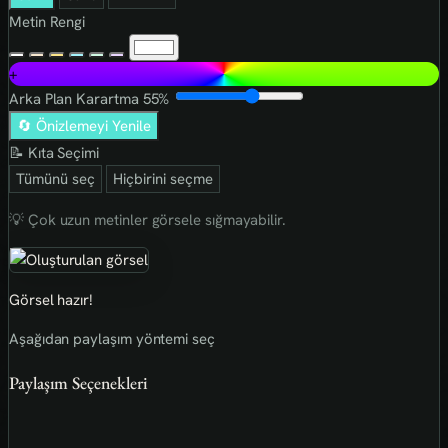
Metin Rengi
+
Arka Plan Karartma
55%
🔄 Önizlemeyi Yenile
📝 Kıta Seçimi
Tümünü seç
Hiçbirini seçme
💡 Çok uzun metinler görsele sığmayabilir.
Görsel hazır!
Aşağıdan paylaşım yöntemi seç
Paylaşım Seçenekleri