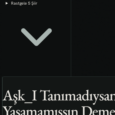
Rastgele 5 Şiir
Aşk_I Tanımadıysa
Yaşamamışsın Deme