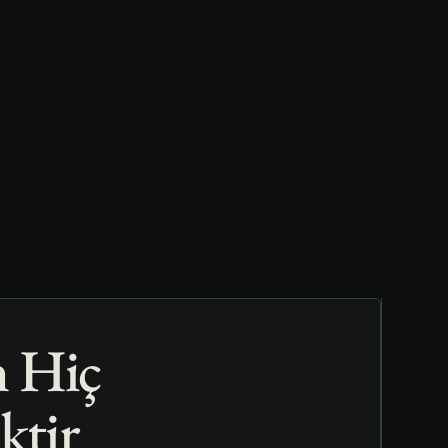
n Hiç
ktir