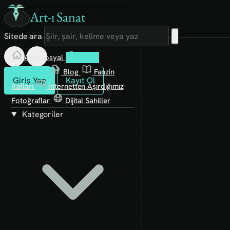
Art-ı Sanat
Sitede ara
Art-ı Sosyal
İmece
Kütüphane
Blog
Fanzin
Giriş Yap
Kayıt Ol
Rafları
İnternetten Aşırdığımız
Fotoğraflar
Dijital Sahiller
Kategoriler