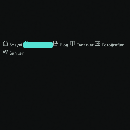
Sosyal
Kütüphane
Blog
Fanzinler
Fotoğraflar
Sahiller