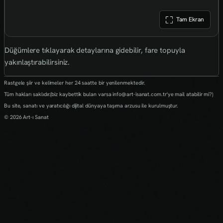
Tam Ekran
Düğümlere tıklayarak detaylarına gidebilir, fare topuyla
yakınlaştırabilirsiniz.
Rastgele şiir ve kelimeler her 24 saatte bir yenilenmektedir.
Tüm hakları saklıdır.(biz kaybettik bulan varsa info@art-isanat.com.tr'ye mail atabilir mi?)
Bu site, sanatı ve yaratıcılığı dijital dünyaya taşıma arzusu ile kurulmuştur.
© 2026 Art-ı Sanat