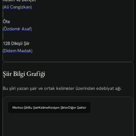
(Ali Cengizkan)
Öte
(Özdemir Asaf)
128 Dikişli Şiir
(Didem Madak)
Şiir Bilgi Grafiği
Bu şiiri yazan şair ve ortak kelimeler üzerinden edebiyat ağı.
Merkez Şiir
Bu Şair
Kelime
Kesişen Şiirler
Diğer Şairler