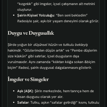
“kızgınlık” gibi imgeler, içsel çatışmanın alt metnini
oluşturur.
Şairin Kişisel Yolculuğu
: “Ben seni bekledim”
ifadesiyle şair, aşkı bir yaşam deneyimi olarak görür.
Duygu ve Duygusallık
Şiirde yoğun bir
düşünsel hüzün
ve
tutkulu bekleyiş
hakimdir. “Gözlerimden düşün artık” ve “Pembe düşlerim
size küskün” gibi satırlar, içsel duyguların dışa
vurulmasıdır. Aynı zamanda “kılıktan kılığa sokan &biçim
biçim” ifadesi, şairin duygusal dalgalanmasını gösterir.
İmgeler ve Simgeler
Aşk (AŞK)
: Şiirin merkezinde, hem tanrıça hem de
insan duygusu olarak yer alır.
Safalar
: Tutku, aşkın “safalar getirdiği” kısmı, tutkulu