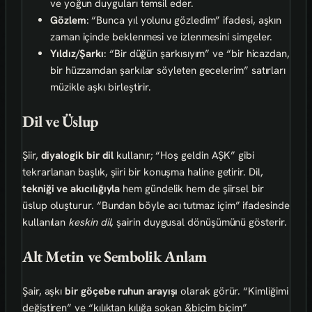
ve yoğun duyguları temsil eder.
Gözlem
: “Bunca yıl yolunu gözledim” ifadesi, aşkın
zaman içinde beklenmesi ve izlenmesini simgeler.
Yıldız/Şarkı
: “Bir düğün şarkısıyım” ve “bir hicazdan,
bir hüzzamdan şarkılar söyleten gecelerim” satırları
müzikle aşkı birleştirir.
Dil ve Üslup
Şiir,
diyalogik bir dil
kullanır; “Hoş geldin AŞK” gibi
tekrarlanan başlık, şiiri bir konuşma haline getirir. Dil,
tekniği ve akıcılığıyla
hem gündelik hem de şiirsel bir
üslup oluşturur. “Bundan böyle acı tutmaz içim” ifadesinde
kullanılan
keskin dil
, şairin duygusal dönüşümünü gösterir.
Alt Metin ve Sembolik Anlam
Şair, aşkı
bir göçebe ruhun arayışı
olarak görür. “Kimliğimi
değiştiren” ve “kılıktan kılığa sokan &biçim biçim”