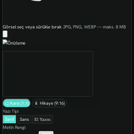
Görsel seç veya sürükle bırak
JPG, PNG, WEBP — maks. 8 MB
◻ Kare (1:1)
📱 Hikaye (9:16)
Yazı Tipi
Serif
Sans
El Yazısı
Metin Rengi