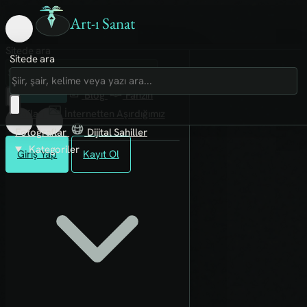
Art-ı Sanat
Sitede ara
Sitede ara
Art-ı Sosyal
İmece
Kütüphane
Blog
Fanzin
Rafları
İnternetten Aşırdığımız
Fotoğraflar
Dijital Sahiller
Kategoriler
Giriş Yap
Kayıt Ol