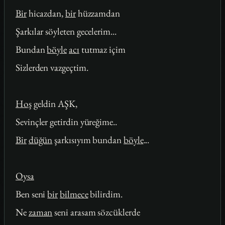
Bir
hicazdan,
bir
hüzzamdan
Şarkılar söyleten gecelerim...
Bundan
böyle
acı
tutmaz içim
Sizlerden vazgeçtim.
Hoş
geldin AŞK,
Sevinçler getirdin yüreğime..
Bir
düğün
şarkısıyım bundan
böyle
...
Oysa
Ben seni
bir
bilmece
bilirdim.
Ne
zaman
seni arasam sözcüklerde