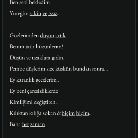
Ben seni bekledim
Yüreğim
sakin
ve
ıssız
..
Gözlerimden
düşün
artık
Benim tatlı hüzünlerim!
Düşün
ve
uzaklara gidin..
Pembe
düşlerim size küskün bundan
sonra
...
Ey
karanlık
gecelerim..
Ey
beni çaresizliklerde
Kimliğimi değiştiren..
Kılıktan kılığa sokan &
biçim
biçim
..
Bana
her
zaman