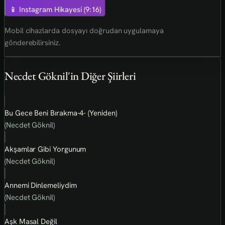
📱 Instagram Hikayesi (9:16)
Mobil cihazlarda dosyayı doğrudan uygulamaya
gönderebilirsiniz.
Necdet Göknil'in Diğer Şiirleri
Bu Gece Beni Bırakma-4- (Yeniden)
(Necdet Göknil)
Akşamlar Gibi Yorgunum
(Necdet Göknil)
Annemi Dinlemeliydim
(Necdet Göknil)
Aşk Masal Değil