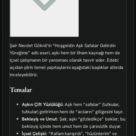
Şair Necdet Göknil’in “Hoşgeldin Aşk Safalar Getirdin
Yüreğime” adlı eseri, aşkı hem bir ilham kaynağı hem de
içsel çatışmanın bir yansıması olarak tasvir eder. Edebi
açıdan şiirin temel yapıtaşlarını aşağıdaki başlıklar altında
inceleyebiliriz.
Temalar
Aşkın Çift Yüzlülüğü
: Aşk hem “safalar” (tutkular,
tutkular) getirirken hem de “acıların” gölgesini taşır.
Bekleyiş ve Umut
: Şair, aşkı “gözledikçe” bekler; bu
bekleyiş içinde hem umut hem de çaresizlik duyar.
İçsel Çelişki
: “Kafam karışırdı”, “hüzünlerim” ve