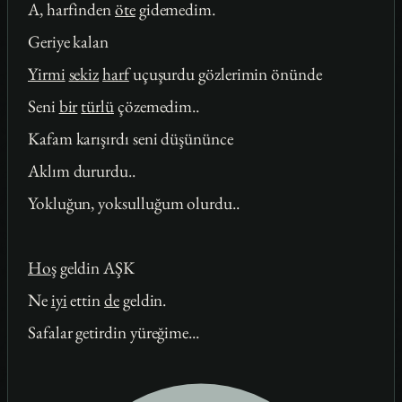
A, harfinden
öte
gidemedim.
Geriye kalan
Yirmi
sekiz
harf
uçuşurdu gözlerimin önünde
Seni
bir
türlü
çözemedim..
Kafam karışırdı seni düşününce
Aklım dururdu..
Yokluğun, yoksulluğum olurdu..
Hoş
geldin AŞK
Ne
iyi
ettin
de
geldin.
Safalar getirdin yüreğime...