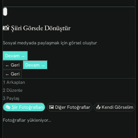
📸 Şiiri Görsele Dönüştür
Sosyal medyada paylaşmak için görsel oluştur
Devam →
← Geri
Devam →
← Geri
1
Arkaplan
2
Düzenle
3
Paylaş
🎭 Şiir Fotoğrafları
🖼 Diğer Fotoğraflar
📤 Kendi Görselim
Fotoğraflar yükleniyor…