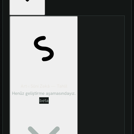
Art-ı Sûni Zekâ — Tahlil
Henüz geliştirme aşamasındayız.
beta