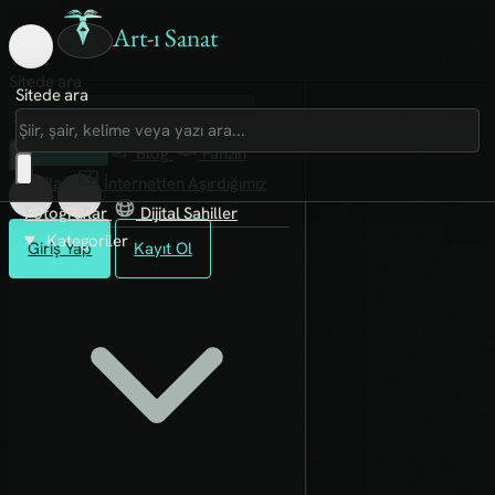
Art-ı Sanat
Sitede ara
Sitede ara
Art-ı Sosyal
İmece
Kütüphane
Blog
Fanzin
Rafları
İnternetten Aşırdığımız
Fotoğraflar
Dijital Sahiller
Kategoriler
Giriş Yap
Kayıt Ol