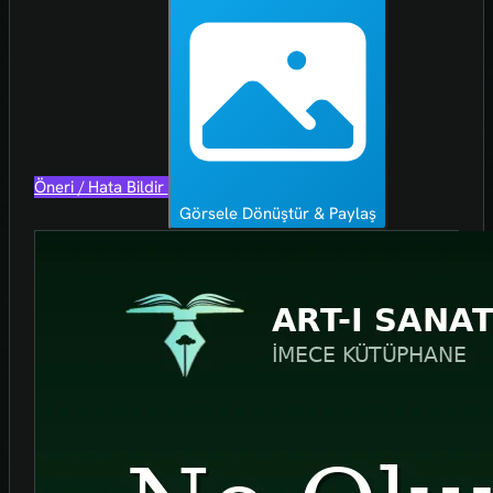
Öneri / Hata Bildir
Görsele Dönüştür & Paylaş