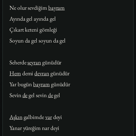
Ne olur sevdiğim
bayram
Ayında gel ayında gel
Çıkart keteni gömleği
Soyun da gel soyun da gel
Seherde
seyran
günüdür
Hem
demi
devran
günüdür
Yar bugün
bayram
günüdür
Sevin
de
gel sevin
de
gel
Aşkın
galbimde
var
deyi
Yanar yüreğim nar deyi