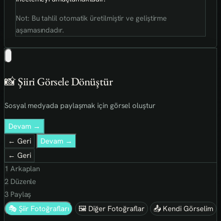
Not: Bu tahlil otomatik üretilmiştir ve geliştirme
aşamasındadır.
📸 Şiiri Görsele Dönüştür
Sosyal medyada paylaşmak için görsel oluştur
Devam →
← Geri
Devam →
← Geri
1
Arkaplan
2
Düzenle
3
Paylaş
🎭 Şiir Fotoğrafları
🖼 Diğer Fotoğraflar
📤 Kendi Görselim