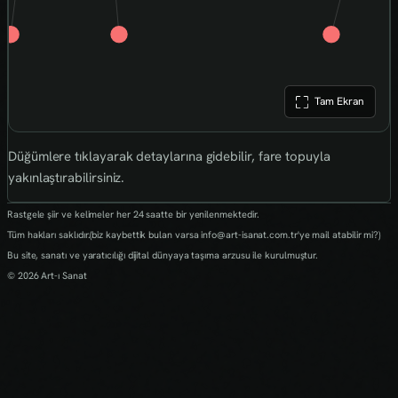
Tam Ekran
Düğümlere tıklayarak detaylarına gidebilir, fare topuyla
yakınlaştırabilirsiniz.
Rastgele şiir ve kelimeler her 24 saatte bir yenilenmektedir.
Tüm hakları saklıdır.(biz kaybettik bulan varsa info@art-isanat.com.tr'ye mail atabilir mi?)
Bu site, sanatı ve yaratıcılığı dijital dünyaya taşıma arzusu ile kurulmuştur.
© 2026 Art-ı Sanat