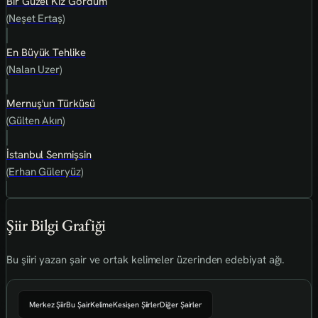
Bir Güzel Kız Gördüm
(Neşet Ertaş)
En Büyük Tehlike
(Nalan Uzer)
Mernuş'un Türküsü
(Gülten Akın)
İstanbul Senmişsin
(Erhan Güleryüz)
Şiir Bilgi Grafiği
Bu şiiri yazan şair ve ortak kelimeler üzerinden edebiyat ağı.
Merkez Şiir
Bu Şair
Kelime
Kesişen Şiirler
Diğer Şairler