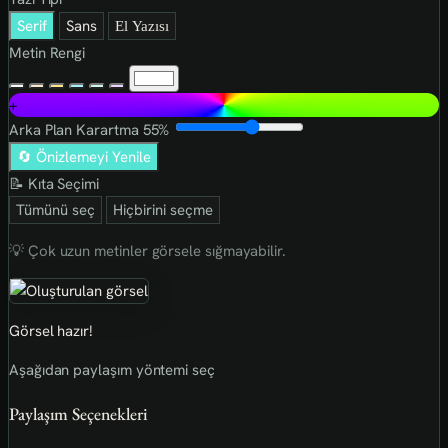
Serif
Sans
El Yazısı
Metin Rengi
+
Arka Plan Karartma
55%
🔄 Önizlemeyi Yenile
📝 Kıta Seçimi
Tümünü seç
Hiçbirini seçme
💡 Çok uzun metinler görsele sığmayabilir.
Görsel hazır!
Aşağıdan paylaşım yöntemi seç
Paylaşım Seçenekleri