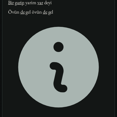
Bir
garip
yarim
var
deyi
Övün
de
gel övün
de
gel