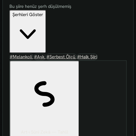
Bu şiire henüz şerh düşülmemiş
Şerhleri Göster
#Melankoli
#Aşk
#Serbest Ölçü
#Halk Şiiri
Art-ı Sûni Zekâ — Tahlil