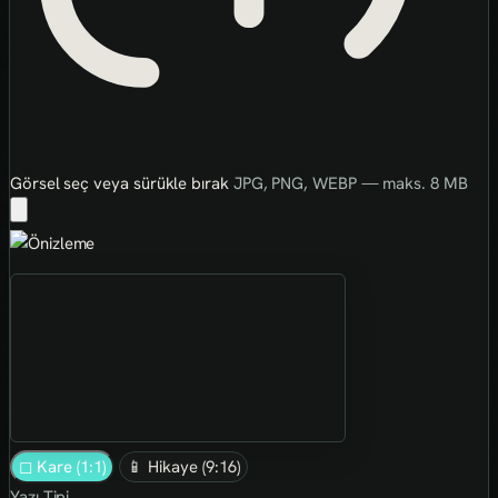
Görsel seç veya sürükle bırak
JPG, PNG, WEBP — maks. 8 MB
◻ Kare (1:1)
📱 Hikaye (9:16)
Yazı Tipi