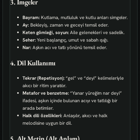
3. İmgeler
Bayram:
Kutlama, mutluluk ve kutlu anları simgeler.
Ay:
Bekleyiş, zaman ve geceyi temsil eder.
Keten gömleği, soyun:
Aile gelenekleri ve sadelik.
Seher:
Yeni başlangıç, umut ve sabah ışığı.
Nar:
Aşkın acı ve tatlı yönünü temsil eder.
4. Dil Kullanımı
Tekrar (Repetisyon):
“gel” ve “deyi” kelimeleriyle
akıcı bir ritim yaratılır.
Metafor ve benzetme:
“Yanar yüreğim nar deyi”
ifadesi, aşkın içinde bulunan acıyı ve tatlılığı bir
arada betimler.
Halk dili özellikleri:
Anlaşılır, akıcı ve halk
melodisine uygun bir dil.
5. Alt Metin (Alt Anlam)