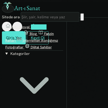
Art-ı Sanat
Sitede ara
Art-ı Sosyal
İmece
Kütüphane
Blog
Fanzin
Giriş Yap
Kayıt Ol
Rafları
İnternetten Aşırdığımız
Fotoğraflar
Dijital Sahiller
Kategoriler