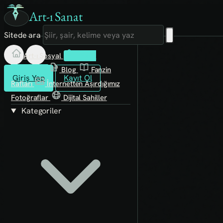
Art-ı Sanat
Sitede ara
Art-ı Sosyal
İmece
Kütüphane
Blog
Fanzin
Giriş Yap
Kayıt Ol
Rafları
İnternetten Aşırdığımız
Fotoğraflar
Dijital Sahiller
Kategoriler