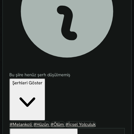
Bu şiire henüz şerh düşülmemiş
Şerhleri Göster
#Melankoli
#Hüzün
#Ölüm
#İçsel Yolculuk