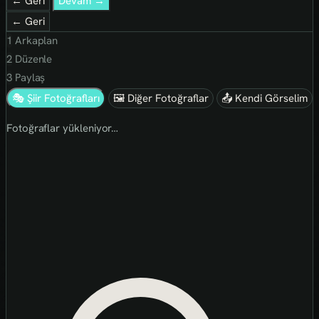
← Geri
Devam →
← Geri
1
Arkaplan
2
Düzenle
3
Paylaş
🎭 Şiir Fotoğrafları
🖼 Diğer Fotoğraflar
📤 Kendi Görselim
Fotoğraflar yükleniyor…