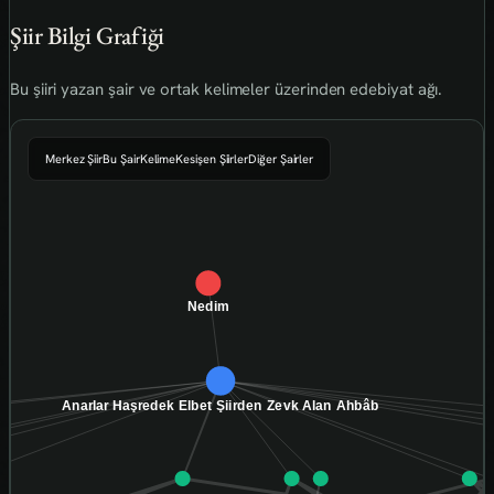
Şiir Bilgi Grafiği
Bu şiiri yazan şair ve ortak kelimeler üzerinden edebiyat ağı.
Merkez Şiir
Bu Şair
Kelime
Kesişen Şiirler
Diğer Şairler