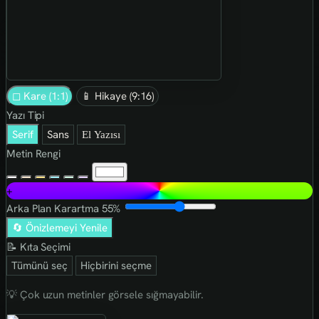
◻ Kare (1:1)
📱 Hikaye (9:16)
Yazı Tipi
Serif
Sans
El Yazısı
Metin Rengi
+
Arka Plan Karartma
55%
🔄 Önizlemeyi Yenile
📝 Kıta Seçimi
Tümünü seç
Hiçbirini seçme
💡 Çok uzun metinler görsele sığmayabilir.