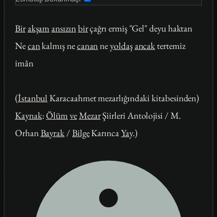
Bir
akşam
ansızın
bir
çağrı ermiş "Gel" deyu haktan
Ne
can
kalmış ne
canan
ne
yoldaş
ancak
tertemiz
imân
(
İstanbul
Karacaahmet mezarlığındaki kitabesinden)
Kaynak
:
Ölüm
ve
Mezar
Şiirleri Antolojisi / M.
Orhan
Bayrak
/
Bilge
Karınca
Yay
.)