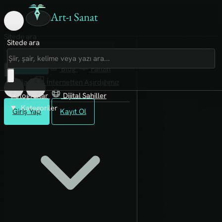
Art-ı Sanat
Sitede ara
Sitede ara
Art-ı Sosyal
İmece
Kütüphane
Blog
Fanzin
Rafları
İnternetten Aşırdığımız
Fotoğraflar
Dijital Sahiller
Kategoriler
Giriş Yap
Kayıt Ol