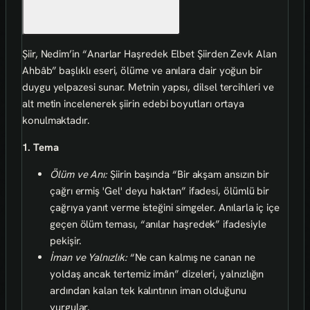
Şiir, Nedim’in “Anarlar Haşredek Elbet Şiirden Zevk Alan
Ahbâb” başlıklı eseri, ölüme ve anılara dair yoğun bir
duygu yelpazesi sunar. Metnin yapısı, dilsel tercihleri ve
alt metin incelenerek şiirin edebi boyutları ortaya
konulmaktadır.
1. Tema
Ölüm ve Anı:
Şiirin başında “Bir akşam ansızın bir
çağrı ermiş 'Gel' deyu haktan” ifadesi, ölümlü bir
çağrıya yanıt verme isteğini simgeler. Anılarla iç içe
geçen ölüm teması, “anılar haşredek” ifadesiyle
pekişir.
İman ve Yalnızlık:
“Ne can kalmış ne canan ne
yoldaş ancak tertemiz imân” dizeleri, yalnızlığın
ardından kalan tek kalıntının iman olduğunu
vurgular.