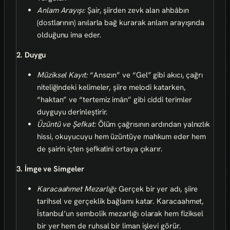
Anlam Arayışı:
Şair, şiirden zevk alan ahbâbın
(dostlarının) anılarla bağ kurarak anlam arayışında
olduğunu ima eder.
2. Duygu
Müziksel Kayıt:
“Ansızın” ve “Gel” gibi akıcı, çağrı
niteliğindeki kelimeler, şiire melodi katarken,
“haktan” ve “tertemiz imân” gibi ciddi terimler
duyguyu derinleştirir.
Üzüntü ve Şefkat:
Ölüm çağrısının ardından yalnızlık
hissi, okuyucuyu hem üzüntüye mahkum eder hem
de şairin içten şefkatini ortaya çıkarır.
3. İmge ve Simgeler
Karacaahmet Mezarlığı:
Gerçek bir yer adı, şiire
tarihsel ve gerçeklik bağlamı katar. Karacaahmet,
İstanbul’un sembolik mezarlığı olarak hem fiziksel
bir yer hem de ruhsal bir liman işlevi görür.