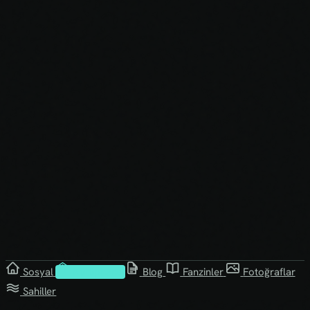
Sosyal
Kütüphane
Blog
Fanzinler
Fotoğraflar
Sahiller