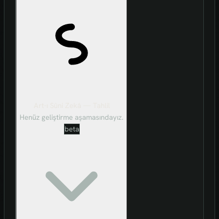
Art-ı Sûni Zekâ — Tahlil
Henüz geliştirme aşamasındayız.
beta