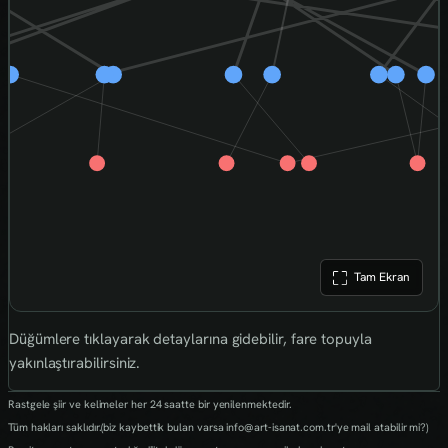
Tam Ekran
Düğümlere tıklayarak detaylarına gidebilir, fare topuyla
yakınlaştırabilirsiniz.
Rastgele şiir ve kelimeler her 24 saatte bir yenilenmektedir.
Tüm hakları saklıdır.(biz kaybettik bulan varsa info@art-isanat.com.tr'ye mail atabilir mi?)