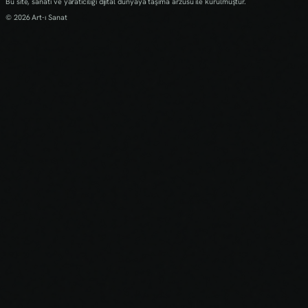
Bu site, sanatı ve yaratıcılığı dijital dünyaya taşıma arzusu ile kurulmuştur.
© 2026 Art-ı Sanat