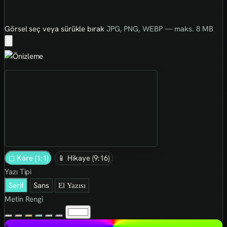
Görsel seç veya sürükle bırak
JPG, PNG, WEBP — maks. 8 MB
◻ Kare (1:1)
📱 Hikaye (9:16)
Yazı Tipi
Serif
Sans
El Yazısı
Metin Rengi
+