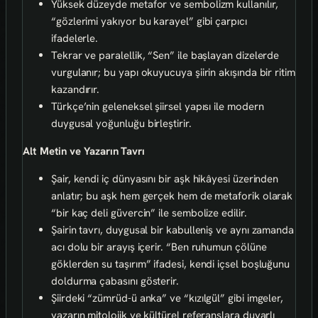
Yüksek düzeyde metafor ve sembolizm kullanılır,
“gözlerimi yakıyor bu karayel” gibi çarpıcı
ifadelerle.
Tekrar ve paralellik, “Sen” ile başlayan dizelerde
vurgulanır; bu yapı okuyucuya şiirin akışında bir ritim
kazandırır.
Türkçe’nin geleneksel şiirsel yapısı ile modern
duygusal yoğunluğu birleştirir.
Alt Metin ve Yazarın Tavrı
Şair, kendi iç dünyasını bir aşk hikâyesi üzerinden
anlatır; bu aşk hem gerçek hem de metaforik olarak
“bir kaç deli güvercin” ile sembolize edilir.
Şairin tavrı, duygusal bir kabulleniş ve aynı zamanda
acı dolu bir arayış içerir. “Ben ruhumun çölüne
göklerden su taşırım” ifadesi, kendi içsel boşluğunu
doldurma çabasını gösterir.
Şiirdeki “zümrüd-ü anka” ve “kızılgül” gibi imgeler,
yazarın mitolojik ve kültürel referanslara duyarlı