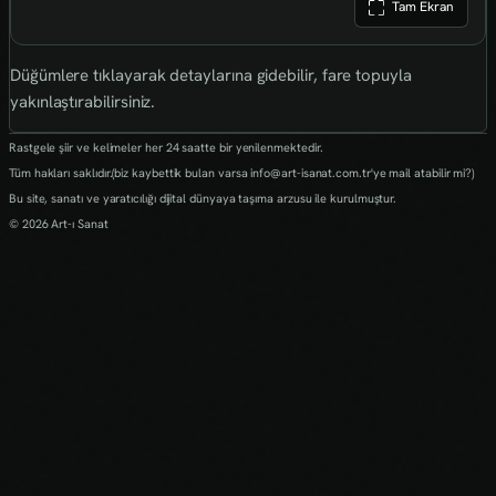
Tam Ekran
Düğümlere tıklayarak detaylarına gidebilir, fare topuyla
yakınlaştırabilirsiniz.
Rastgele şiir ve kelimeler her 24 saatte bir yenilenmektedir.
Tüm hakları saklıdır.(biz kaybettik bulan varsa info@art-isanat.com.tr'ye mail atabilir mi?)
Bu site, sanatı ve yaratıcılığı dijital dünyaya taşıma arzusu ile kurulmuştur.
© 2026 Art-ı Sanat