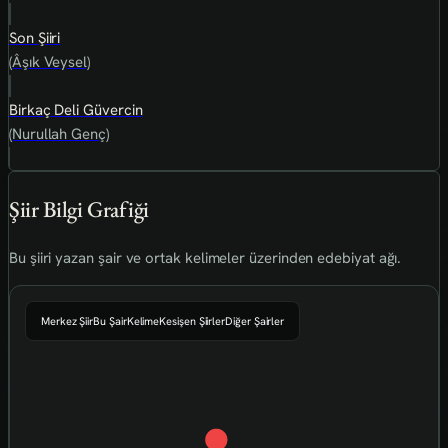
Son Şiiri
(Âşık Veysel)
Birkaç Deli Güvercin
(Nurullah Genç)
Şiir Bilgi Grafiği
Bu şiiri yazan şair ve ortak kelimeler üzerinden edebiyat ağı.
Merkez Şiir
Bu Şair
Kelime
Kesişen Şiirler
Diğer Şairler