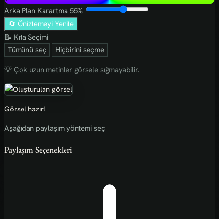
Arka Plan Karartma
55%
🔄 Önizlemeyi Yenile
📝 Kıta Seçimi
Tümünü seç
Hiçbirini seçme
💡 Çok uzun metinler görsele sığmayabilir.
Görsel hazır!
Aşağıdan paylaşım yöntemi seç
Paylaşım Seçenekleri