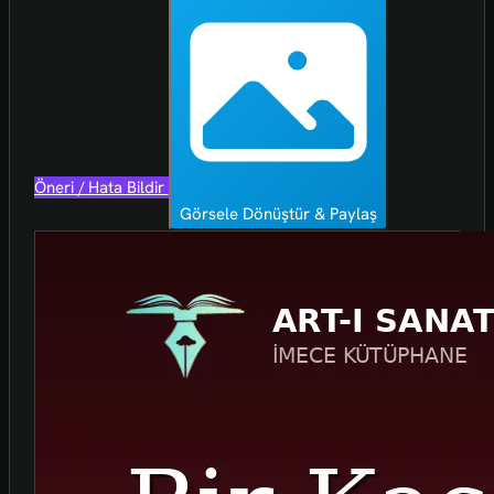
Öneri / Hata Bildir
Görsele Dönüştür & Paylaş