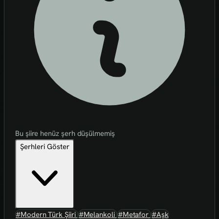
Bu şiire henüz şerh düşülmemiş
Şerhleri Göster
#Modern Türk Şiiri
#Melankoli
#Metafor
#Aşk