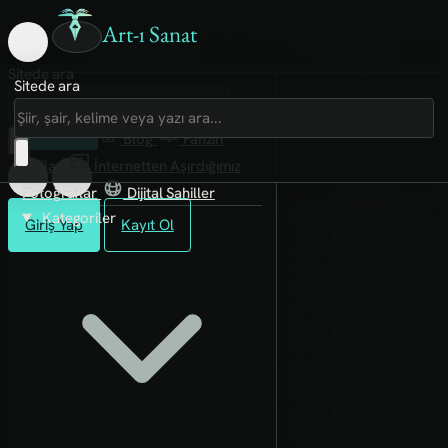
Art-ı Sanat
Sitede ara
Sitede ara
Art-ı Sosyal
İmece
Kütüphane
Blog
Fanzin
Rafları
İnternetten Aşırdığımız
Fotoğraflar
Dijital Sahiller
Kategoriler
Giriş Yap
Kayıt Ol