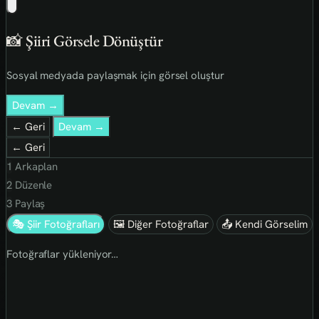
📸 Şiiri Görsele Dönüştür
Sosyal medyada paylaşmak için görsel oluştur
Devam →
← Geri
Devam →
← Geri
1
Arkaplan
2
Düzenle
3
Paylaş
🎭 Şiir Fotoğrafları
🖼 Diğer Fotoğraflar
📤 Kendi Görselim
Fotoğraflar yükleniyor…