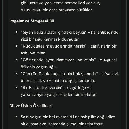
gibi umut ve yenilenme sembolleri yer alır,
okuyucuyu bir çare arayışına sürükler.
İmgeler ve Simgesel Dil
“Siyah belki aldatır içindeki beyazı” – karanlık içinde
gizli bir ışık, karmaşık duygular.
“Küçük lalesin; avuçlarında nergis” – zarif, narin bir
aşkı betimler.
“Gözlerinde isyanı damıtıyor kan ve sis” – duygusal
öfkenin yoğunluğu.
“Zümrüd-ü anka uçar senin bakışlarında” – efsanevi,
ölümsüzlük ve yeniden doğuş sembolü.
“Bir kaç deli güvercin” – özgürlüğe ve
yabancılaşmaya işaret eden bir metafor.
Dil ve Üslup Özellikleri
Şair, yoğun bir betimleme diline sahiptir; çoğu dize
akıcı ama aynı zamanda şiirsel bir ritim taşır.