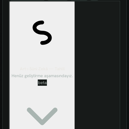
Art-ı Sûni Zekâ — Tahlil
Henüz geliştirme aşamasındayız.
beta