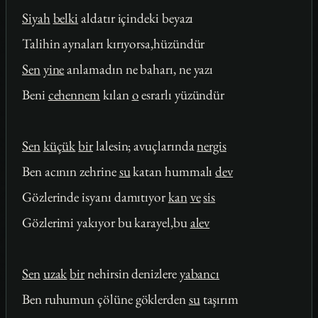
Siyah
belki
aldatır içindeki beyazı
Talihin aynaları kırıyorsa,hüzündür
Sen
yine
anlamadın ne baharı, ne yazı
Beni
cehennem
kılan
o
esrarlı yüzündür
Sen
küçük
bir
lalesin; avuçlarında
nergis
Ben acının zehrine
su
katan hummalı
dev
Gözlerinde isyanı damıtıyor
kan
ve
sis
Gözlerimi yakıyor bu karayel,bu
alev
Sen
uzak
bir
nehirsin denizlere
yabancı
Ben ruhumun çölüne göklerden
su
taşırım