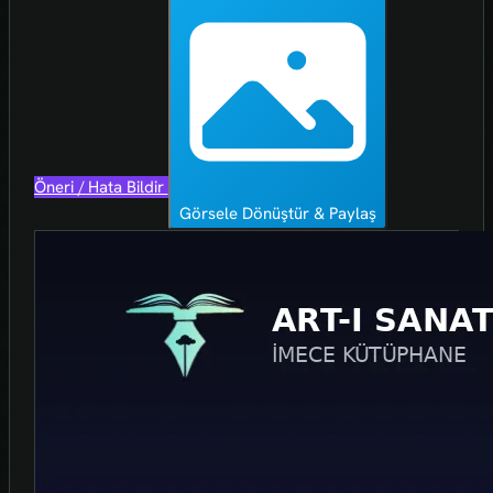
Öneri / Hata Bildir
Görsele Dönüştür & Paylaş