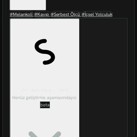
#Melankoli
#Kayıp
#Serbest Ölçü
#İçsel Yolculuk
Art-ı Sûni Zekâ — Tahlil
Henüz geliştirme aşamasındayız.
beta