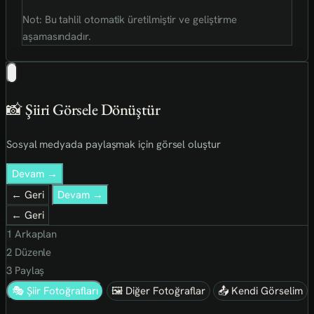
Not: Bu tahlil otomatik üretilmiştir ve geliştirme
aşamasındadır.
📸 Şiiri Görsele Dönüştür
Sosyal medyada paylaşmak için görsel oluştur
Devam →
← Geri
Devam →
← Geri
1
Arkaplan
2
Düzenle
3
Paylaş
🎭 Şiir Fotoğrafları
🖼 Diğer Fotoğraflar
📤 Kendi Görselim