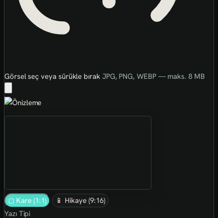
Görsel seç veya sürükle bırak
JPG, PNG, WEBP — maks. 8 MB
◻ Kare (1:1)
📱 Hikaye (9:16)
Yazı Tipi