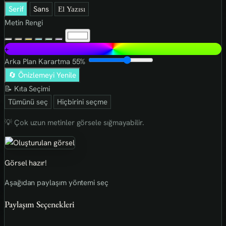
Serif
Sans
El Yazısı
Metin Rengi
+
Arka Plan Karartma
55%
🔄 Önizlemeyi Yenile
📝 Kıta Seçimi
Tümünü seç
Hiçbirini seçme
💡 Çok uzun metinler görsele sığmayabilir.
Görsel hazır!
Aşağıdan paylaşım yöntemi seç
Paylaşım Seçenekleri