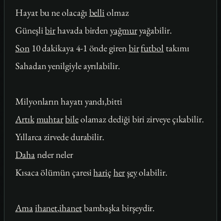
Hayat bu ne olacağı
belli
olmaz
Güneşli
bir
havada birden
yağmur
yağabilir.
Son
10 dakikaya 4-1 önde giren
bir
futbol
takımı
Sahadan yenilgiyle ayrılabilir.
Milyonların hayatı yandı,bitti
Artık
muhtar
bile
olamaz dediği biri zirveye çıkabilir.
Yıllarca zirvede durabilir.
Daha
neler neler
Kısaca ölümün çaresi
hariç
her
şey
olabilir.
Ama
ihanet
,
ihanet
bambaşka birşeydir.