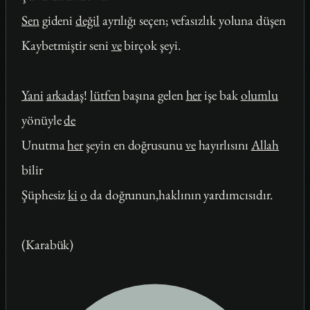
Sen
gideni
değil
ayrılığı seçen; vefasızlık yoluna düşen
Kaybetmiştir seni
ve
birçok şeyi.
Yani
arkadaş
!
lütfen
başına gelen
her
işe bak
olumlu
yönüyle
de
Unutma
her
şeyin en doğrusunu
ve
hayırlısını
Allah
bilir
Şüphesiz
ki
o
da doğrunun,haklının yardımcısıdır.
(Karabük)