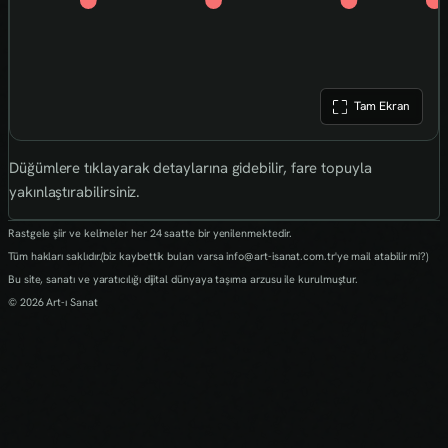
Tam Ekran
Düğümlere tıklayarak detaylarına gidebilir, fare topuyla
yakınlaştırabilirsiniz.
Rastgele şiir ve kelimeler her 24 saatte bir yenilenmektedir.
Tüm hakları saklıdır.(biz kaybettik bulan varsa info@art-isanat.com.tr'ye mail atabilir mi?)
Bu site, sanatı ve yaratıcılığı dijital dünyaya taşıma arzusu ile kurulmuştur.
© 2026 Art-ı Sanat