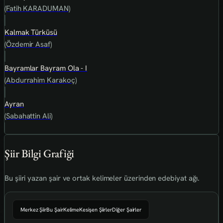
(Fatih KARADUMAN)
Kalmak Türküsü
(Özdemir Asaf)
Bayramlar Bayram Ola - I
(Abdurrahim Karakoç)
Ayran
(Sabahattin Ali)
Şiir Bilgi Grafiği
Bu şiiri yazan şair ve ortak kelimeler üzerinden edebiyat ağı.
Merkez Şiir
Bu Şair
Kelime
Kesişen Şiirler
Diğer Şairler