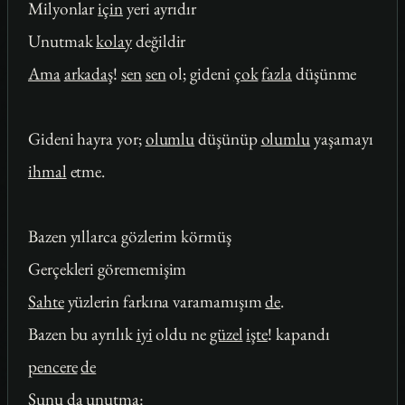
Milyonlar
için
yeri ayrıdır
Unutmak
kolay
değildir
Ama
arkadaş
!
sen
sen
ol; gideni
çok
fazla
düşünme
Gideni hayra yor;
olumlu
düşünüp
olumlu
yaşamayı
ihmal
etme.
Bazen yıllarca gözlerim körmüş
Gerçekleri görememişim
Sahte
yüzlerin farkına varamamışım
de
.
Bazen bu ayrılık
iyi
oldu ne
güzel
işte
! kapandı
pencere
de
Şunu da unutma: