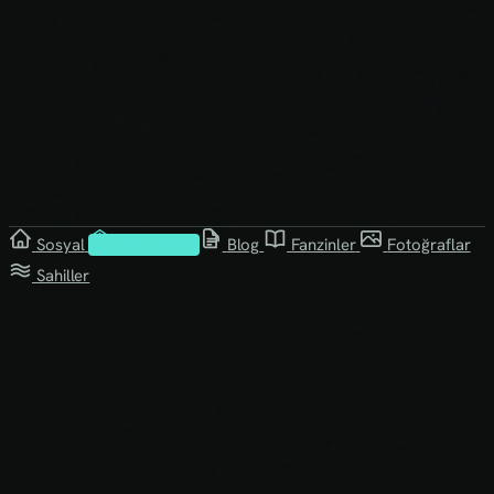
Sosyal
Kütüphane
Blog
Fanzinler
Fotoğraflar
Sahiller