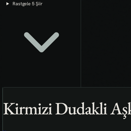
Rastgele 5 Şiir
Kirmizi Dudakli Aş