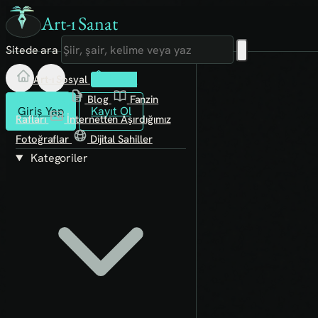
Art-ı Sanat
Sitede ara
Art-ı Sosyal
İmece
Kütüphane
Blog
Fanzin
Giriş Yap
Kayıt Ol
Rafları
İnternetten Aşırdığımız
Fotoğraflar
Dijital Sahiller
Kategoriler