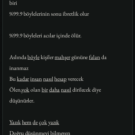
biri
%99.9 böylelerinin sonu ibretlik olur
%99.9 böyleleri acılar içinde ölür.
Aslında
böyle
kişiler
mahşer
gününe
falan
da
inanmaz
Bu
kadar
insan
nasıl
hesap
verecek
Ölen,
yok
olan
bir
daha
nasıl
dirilecek diye
düşünürler.
Yazık
hem
de
çok
yazık
Doğru
düşünmeyi bilmeyen