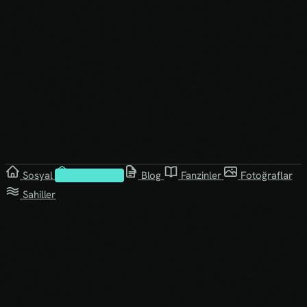
Sosyal
Kütüphane
Blog
Fanzinler
Fotoğraflar
Sahiller