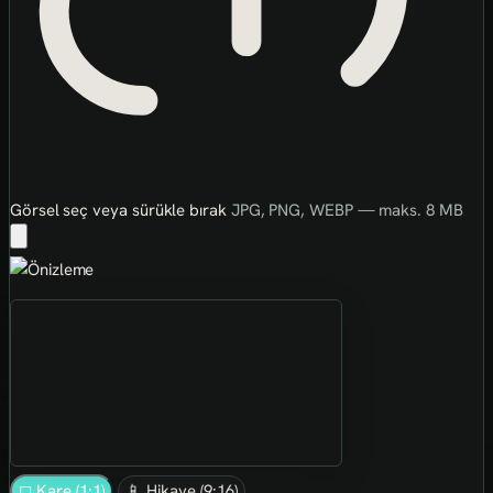
Görsel seç veya sürükle bırak
JPG, PNG, WEBP — maks. 8 MB
◻ Kare (1:1)
📱 Hikaye (9:16)