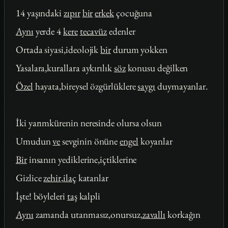
14 yaşındaki
zıpır
bir
erkek
çocuğuna
Aynı
yerde 4
kere
tecavüz
edenler
Ortada siyasi,ideolojik
bir
durum yokken
Yasalara,kurallara aykırılık
söz
konusu değilken
Özel
hayata,bireysel özgürlüklere
saygı
duymayanlar.
İki yarımkürenin neresinde olursa olsun
Umudun
ve
sevginin önüne
engel
koyanlar
Bir
insanın yediklerine,içtiklerine
Gizlice
zehir
,
ilaç
katanlar
İşte! böyleleri
taş
kalpli
Aynı
zamanda utanmasız,onursuz,
zavallı
korkağın