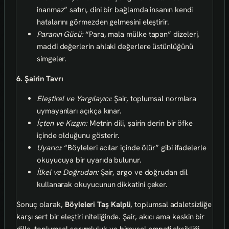
inanmaz” satırı, dini bir bağlamda insanın kendi
hatalarını görmezden gelmesini eleştirir.
Paranın Gücü:
“Para, mala mülke tapan” dizeleri,
maddi değerlerin ahlaki değerlere üstünlüğünü
simgeler.
6. Şairin Tavrı
Eleştirel ve Yargılayıcı:
Şair, toplumsal normlara
uymayanları açıkça kınar.
İçten ve Kızgın:
Metnin dili, şairin derin bir öfke
içinde olduğunu gösterir.
Uyarıcı:
“Böyleleri acılar içinde ölür” gibi ifadelerle
okuyucuya bir uyarıda bulunur.
İlkel ve Doğrudan:
Şair, argo ve doğrudan dil
kullanarak okuyucunun dikkatini çeker.
Sonuç olarak,
Böyleleri Taş Kalpli
, toplumsal adaletsizliğe
karşı sert bir eleştiri niteliğinde. Şair, akıcı ama keskin bir
dille, toplumsal sorumluluk ve bireysel empati eksikliği