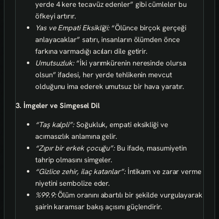
yerde 4 kere tecavüz edenler” gibi cümleler bu
öfkeyi artırır.
Yas ve Empati Eksikliği:
“Ölünce birçok gerçeği
anlayacaklar” satırı, insanların ölümden önce
farkına varmadığı acıları dile getirir.
Umutsuzluk:
“İki yarımkürenin neresinde olursa
olsun” ifadesi, her yerde tehlikenin mevcut
olduğunu ima ederek umutsuz bir hava yaratır.
3. İmgeler ve Simgesel Dil
“Taş kalpli”:
Soğukluk, empati eksikliği ve
acımasızlık anlamına gelir.
“Zıpır bir erkek çocuğu”:
Bu ifade, masumiyetin
tahrip olmasını simgeler.
“Gizlice zehir, ilaç katanlar”:
İntikam ve zarar verme
niyetini sembolize eder.
%99.9:
Ölüm oranını abartılı bir şekilde vurgulayarak
şairin karamsar bakış açısını güçlendirir.