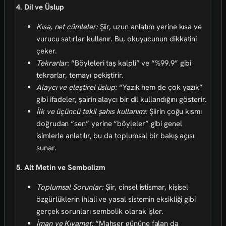
4. Dil ve Üslup
Kısa, net cümleler:
Şiir, uzun anlatım yerine kısa ve
vurucu satırlar kullanır. Bu, okuyucunun dikkatini
çeker.
Tekrarlar:
“Böyleleri taş kalpli” ve “%99.9” gibi
tekrarlar, temayı pekiştirir.
Alaycı ve eleştirel üslup:
“Yazık hem de çok yazık”
gibi ifadeler, şairin alaycı bir dil kullandığını gösterir.
İlk ve üçüncü tekil şahıs kullanımı:
Şiirin çoğu kısmı
doğrudan “sen” yerine “böyleler” gibi genel
isimlerle anlatılır, bu da toplumsal bir bakış açısı
sunar.
5. Alt Metin ve Sembolizm
Toplumsal Sorunlar:
Şiir, cinsel istismar, kişisel
özgürlüklerin ihlali ve yasal sistemin eksikliği gibi
gerçek sorunları sembolik olarak işler.
İman ve Kıyamet:
“Mahşer gününe falan da