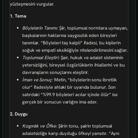
yüzleşmesini vurgular.
1. Tema
Böylelerin Tanımı:
Şiir, toplumsal normlara uymayan,
başkalarının haklarına saygısızlık eden bireyleri
tanımlar. “Böyleleri taş kalpli” ifadesi, bu kişilerin
soğuk ve empati eksikliğiyle nitelendirilmesini sağlar.
Toplumsal Eleştiri:
Şair, hukuk ve adalet sisteminin
yetersizliğini, bireysel özgürlüklerin ihlallerini ve bu
davranışların sonuçlarını eleştirir.
İman ve Sonuç:
Metin, “böylelerin sonu ibretlik
olur” ifadesiyle ahlaki bir uyarıda bulunur. Son
satırdaki “%99.9 böyleleri acılar içinde ölür” ise
gerçek bir sonucun varlığını ima eder.
2. Duygu
Kızgınlık ve Öfke:
Şiirin tonu, şairin toplumsal
adaletsizliğe karşı duyduğu öfkeyi yansıtır. “Aynı