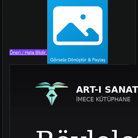
Öneri / Hata Bildir
Görsele Dönüştür & Paylaş