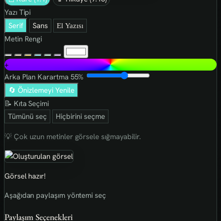
Yazı Tipi
Serif
Sans
El Yazısı
Metin Rengi
+
Arka Plan Karartma
55%
🔄 Önizlemeyi Yenile
📝 Kıta Seçimi
Tümünü seç
Hiçbirini seçme
💡 Çok uzun metinler görsele sığmayabilir.
Görsel hazır!
Aşağıdan paylaşım yöntemi seç
Paylaşım Seçenekleri