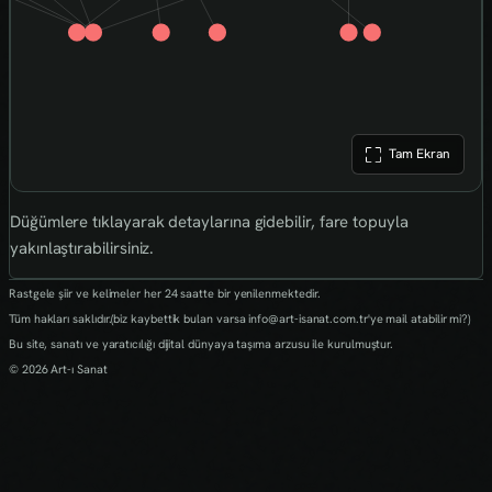
Tam Ekran
Düğümlere tıklayarak detaylarına gidebilir, fare topuyla
yakınlaştırabilirsiniz.
Rastgele şiir ve kelimeler her 24 saatte bir yenilenmektedir.
Tüm hakları saklıdır.(biz kaybettik bulan varsa info@art-isanat.com.tr'ye mail atabilir mi?)
Bu site, sanatı ve yaratıcılığı dijital dünyaya taşıma arzusu ile kurulmuştur.
© 2026 Art-ı Sanat