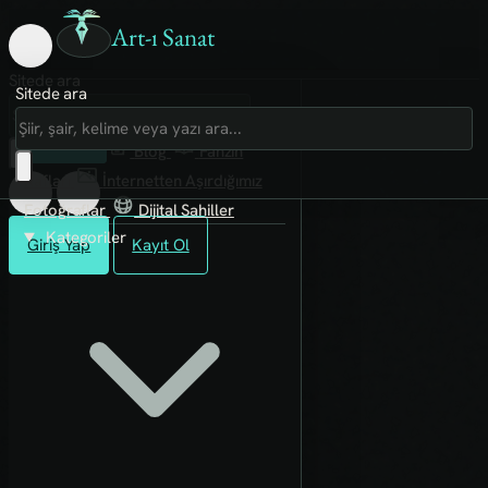
Art-ı Sanat
Sitede ara
Sitede ara
Art-ı Sosyal
İmece
Kütüphane
Blog
Fanzin
Rafları
İnternetten Aşırdığımız
Fotoğraflar
Dijital Sahiller
Kategoriler
Giriş Yap
Kayıt Ol