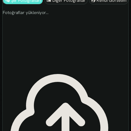
🎭 Şiir Fotoğrafları
🖼 Diğer Fotoğraflar
📤 Kendi Görselim
Fotoğraflar yükleniyor…