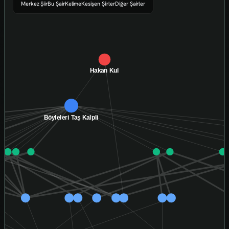
Merkez Şiir
Bu Şair
Kelime
Kesişen Şiirler
Diğer Şairler