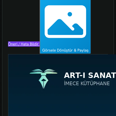
Öneri / Hata Bildir
Görsele Dönüştür & Paylaş