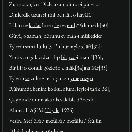
Zulmette çizer Dicle
uzun
bir
reh-i pür-
nur
Dinlerdik
uzun
şi’rini ben lâl,
o
hayâlî,
Lâkin ne
kadar
hüzn
ile
tev’
em
[29]di meâli[30],
Gûyâ,
o
zaman
, nûrunu
ey
mâh-ı mükedder
Eylerdi semâ lü’lü[31]’-i hüzniyle telâfî[32]:
Yıldızları göklerden alıp
bir
yed
-i mahfî[33],
Bir
bir
o
donuk gözlerin a’mâk[34]ına îsâr[35]
Eylerdi
ve
zulmette koşarken
yine
rüzgâr
,
Rûhumda benim
korku
,
ölüm
, leyle-i târîk[36],
Çeşminde onun
aks
-i kevâkible dönerdik.
Ahmet HAŞİM,(
Piyale
, 1926)
Vezin
: Mef’ûlü / mefâilü / mefâilü / feûlün
[1] Aslı olmayan şüpheler.