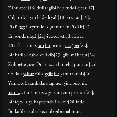
Zânû-zede[16] dullar
gibi
hep
tûde-i eşcâr[17]…
Çılgın
dolaşan bâd-ı leyâlî[18]
ki
serâîr[19],
Pîş ü
pey
-i seyrinde koşar muzlim ü dâir[20]
En
sonda
nigâh[21]-î ebediyet
gibi
titrer,
Tâ ufka asılmış
sarı
bir
lem’a-i
muğber
[22]…
Bir
kafile
-î rûh-ı kevâkib[23]
gibi
mâhmur[24],
Zulmette çizer Dicle
uzun
bir
reh-i pür-
nur
[25]
Ondan
yalnız
rûha
gelir
bir
gam-ı mûnis[26];
Yalnız
o
, karanlıklara
rağmen
yine
pür-
his
,
Yalnız
… Bu kamersiz gecenin zîr-i perinde[27],
Bir
feyz-i ziyâ haşrederek âb-ı
zer
[28]inde,
Bir
kafile
-î rûh-ı kevâkib
gibi
mâhmur,