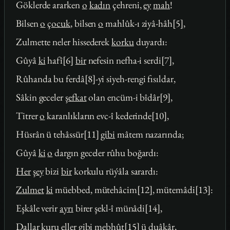
Göklerde ararken
o
kadın
çehreni,
ey
mah
!
Bilsen
o
çocuk
, bilsen
o
mahlûk-ı ziyâ-hâh[5],
Zulmette neler hissederek
korku
duyardı:
Gûyâ
ki
hafî[6]
bir
nefesin nefha-i serdi[7],
Rûhanda bu ferdâ[8]-yi siyeh-rengi fısıldar,
Sâkin geceler
şefkat
olan encüm-i bîdâr[9],
Titrer
o
karanlıkların evc-î kederinde[10],
Hüsrân ü tehâssür[11]
gibi
mâtem nazarında;
Gûyâ
ki
o
dargın geceler rûhu boğardı:
Her
şey
bizi
bir
korkulu rüýâla sarardı:
Zulmet
ki
müebbed, mütehâcim[12], mütemâdi[13]:
Eşkâle verir
ayrı
birer şekl-î münâdi[14],
Dallar
kuru
eller
gibi
mebhût[15] ü duâkâr,