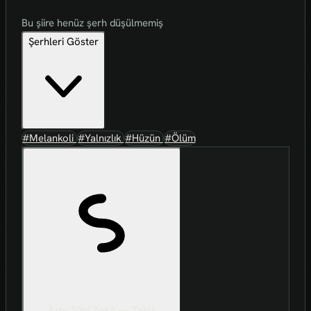
Bu şiire henüz şerh düşülmemiş
Şerhleri Göster
#Melankoli
#Yalnızlık
#Hüzün
#Ölüm
Art-ı Sûni Zekâ — Tahlil