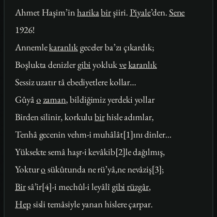
Ahmet Haşim’in
harika
bir
şiiri.
Piyale
’den.
Sene
1926!
Annemle
karanlık
geceler ba’zı çıkardık;
Boşlukta denizler
gibi
yokluk
ve
karanlık
Sessiz uzatır tâ ebediyetlere kollar…
Gûyâ
o
zaman
, bildiğimiz yerdeki yollar
Birden silinir, korkulu
bir
hisle adımlar,
Tenhâ gecenin vehm-i muhâlât[1]ını dinler…
Yüksekte semâ haşr-i kevâkib[2]le dağılmış,
Yoktur
o
sükûtunda ne rü’yâ,ne nevâziş[3];
Bir
sâ’ir[4]-i mechûl-i leyâlî
gibi
rüzgâr
,
Hep
sisli temâsiyle yanan hislere çarpar.