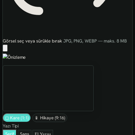
Görsel seç veya sürükle bırak
JPG, PNG, WEBP — maks. 8 MB
◻ Kare (1:1)
📱 Hikaye (9:16)
Yazı Tipi
Serif
Sans
El Yazısı