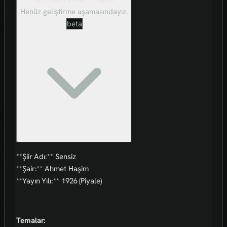
Henüz geliştirme aşamasındayız.
beta
**Şiir Adı:** Sensiz
**Şair:** Ahmet Haşim
**Yayın Yılı:** 1926 (Piyale)
Temalar: