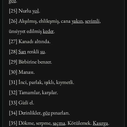
göz
.
[25] Nurlu
yol
.
[26] Alışılmış, ehlileşmiş, cana
yakın
,
sevimli
,
ünsiyyet edilmiş
keder
.
[27] Kanadı altında.
[28]
Sarı
renkli
su
.
[29] Birbirine benzer.
[30] Manası.
[31] İnci, parlak, ışıklı, kıymetli.
[32] Tamamlar, karşılar.
[33] Gizli el.
[34] Derinlikler,
göz
pınarları.
[35] Dökme, serpme,
saçma
. Kötülemek.
Kasırga
.