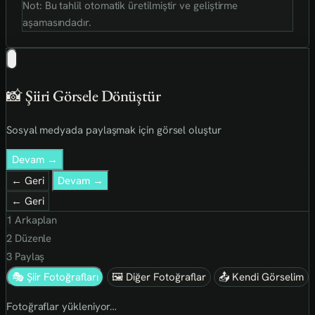
Not: Bu tahlil otomatik üretilmiştir ve geliştirme
aşamasındadır.
📸 Şiiri Görsele Dönüştür
Sosyal medyada paylaşmak için görsel oluştur
Devam →
← Geri
Devam →
← Geri
1
Arkaplan
2
Düzenle
3
Paylaş
🎭 Şiir Fotoğrafları
🖼 Diğer Fotoğraflar
📤 Kendi Görselim
Fotoğraflar yükleniyor…