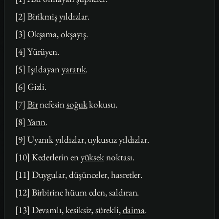
[2] Birikmiş yıldızlar.
[3] Okşama, okşayış.
[4] Yürüyen.
[5] Işıldayan
yaratık
.
[6] Gizli.
[7]
Bir
nefesin
soğuk
kokusu.
[8]
Yarın
.
[9] Uyanık yıldızlar, uykusuz yıldızlar.
[10] Kederlerin en
yüksek
noktası.
[11] Duygular, düşünceler, hasretler.
[12] Birbirine hüum eden, saldıran.
[13] Devamlı, kesiksiz, sürekli,
daima
.