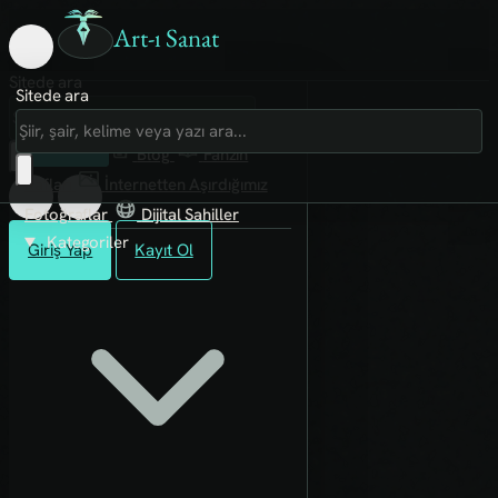
Art-ı Sanat
Sitede ara
Sitede ara
Art-ı Sosyal
İmece
Kütüphane
Blog
Fanzin
Rafları
İnternetten Aşırdığımız
Fotoğraflar
Dijital Sahiller
Kategoriler
Giriş Yap
Kayıt Ol