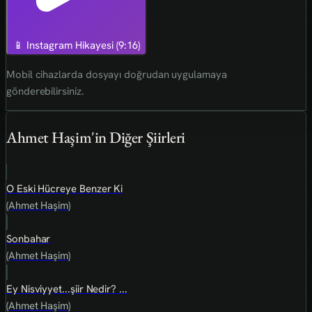
📱 Instagram Hikayesi (9:16)
Mobil cihazlarda dosyayı doğrudan uygulamaya
gönderebilirsiniz.
Ahmet Haşim'in Diğer Şiirleri
O Eski Hücreye Benzer Ki
(Ahmet Haşim)
Sonbahar
(Ahmet Haşim)
Ey Nisviyyet...şiir Nedir? ...
(Ahmet Haşim)