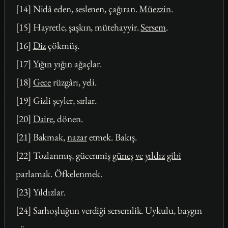
[14] Nidâ eden, seslenen, çağıran.
Müezzin
.
[15] Hayretle, şaşkın, mütehayyir.
Sersem
.
[16]
Diz
çökmüş.
[17]
Yığın
yığın
ağaçlar.
[18]
Gece
rüzgârı, yeli.
[19] Gizli şeyler, sırlar.
[20]
Daire
, dönen.
[21] Bakmak,
nazar
etmek. Bakış.
[22] Tozlanmış, gücenmiş
güneş
ve
yıldız
gibi
parlamak. Öfkelenmek.
[23] Yıldızlar.
[24] Sarhoşluğun verdiği sersemlik. Uykulu, baygın