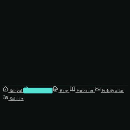
Sosyal
Kütüphane
Blog
Fanzinler
Fotoğraflar
Sahiller