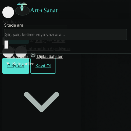
Art-ı Sanat
Sitede ara
Sitede ara
Art-ı Sosyal
İmece
Kütüphane
Blog
Fanzin
Rafları
İnternetten Aşırdığımız
Fotoğraflar
Dijital Sahiller
Kategoriler
Giriş Yap
Kayıt Ol