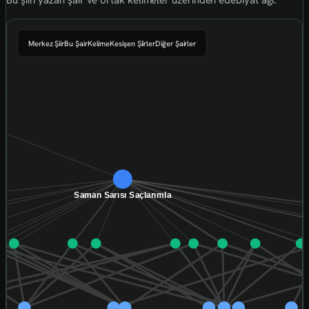
Merkez Şiir
Bu Şair
Kelime
Kesişen Şiirler
Diğer Şairler