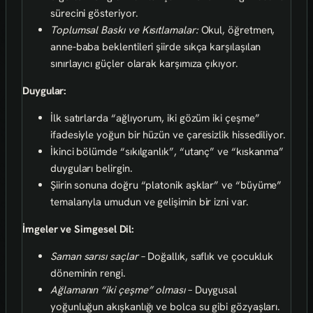
sürecini gösteriyor.
Toplumsal Baskı ve Kısıtlamalar:
Okul, öğretmen,
anne‑baba beklentileri şiirde sıkça karşılaşılan
sınırlayıcı güçler olarak karşımıza çıkıyor.
Duygular:
İlk satırlarda “ağlıyorum, iki gözüm iki çeşme”
ifadesiyle yoğun bir hüzün ve çaresizlik hissediliyor.
İkinci bölümde “sıkılganlık”, “utanç” ve “kıskanma”
duyguları belirgin.
Şiirin sonuna doğru “platonik aşklar” ve “büyüme”
temalarıyla umudun ve gelişimin bir izni var.
İmgeler ve Simgesel Dil:
Saman sarısı saçlar
– Doğallık, saflık ve çocukluk
döneminin rengi.
Ağlamanın “iki çeşme” olması
– Duygusal
yoğunluğun akışkanlığı ve bolca su gibi gözyaşları.