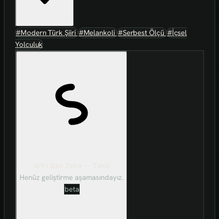
#Modern Türk Şiiri
#Melankoli
#Serbest Ölçü
#İçsel
Yolculuk
Art-ı Sûni Zekâ — Tahlil
Henüz geliştirme aşamasındayız.
beta