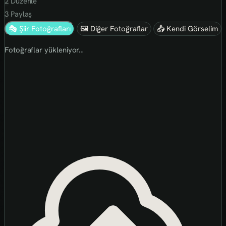
2
Düzenle
3
Paylaş
🎭 Şiir Fotoğrafları
🖼 Diğer Fotoğraflar
📤 Kendi Görselim
Fotoğraflar yükleniyor…