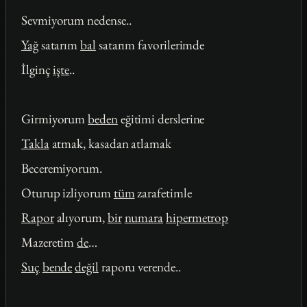
Sevmiyorum nedense..
Yağ
satarım
bal
satarım favorilerimde
İlginç
işte
..
Girmiyorum
beden
eğitimi derslerine
Takla
atmak, kasadan atlamak
Beceremiyorum.
Oturup izliyorum
tüm
zarafetimle
Rapor
alıyorum,
bir
numara
hipermetrop
Mazeretim
de
…
Suç
bende
değil
raporu verende..