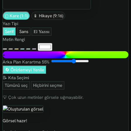
◻ Kare (1:1)
📱 Hikaye (9:16)
Yazı Tipi
Serif
Sans
El Yazısı
Metin Rengi
+
Arka Plan Karartma
55%
🔄 Önizlemeyi Yenile
📝 Kıta Seçimi
Tümünü seç
Hiçbirini seçme
💡 Çok uzun metinler görsele sığmayabilir.
Görsel hazır!