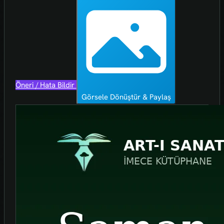
Öneri / Hata Bildir
Görsele Dönüştür & Paylaş