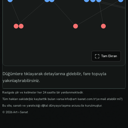
Tam Ekran
Düğümlere tıklayarak detaylarına gidebilir, fare topuyla
yakınlaştırabilirsiniz.
Rastgele şiir ve kelimeler her 24 saatte bir yenilenmektedir.
Tüm hakları saklıdır.(biz kaybettik bulan varsa info@art-isanat.com.tr'ye mail atabilir mi?)
Bu site, sanatı ve yaratıcılığı dijital dünyaya taşıma arzusu ile kurulmuştur.
© 2026 Art-ı Sanat