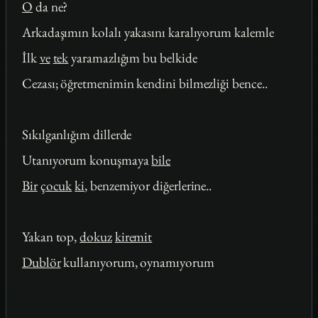
O
da ne?
Arkadaşımın kolalı yakasını karalıyorum kalemle
İlk
ve
tek
yaramazlığım bu belkide
Cezası; öğretmenimin kendini bilmezliği bence..
Sıkılganlığım dillerde
Utanıyorum konuşmaya
bile
Bir
çocuk
ki
, benzemiyor diğerlerine..
Yakan top,
dokuz
kiremit
Dublör
kullanıyorum, oynamıyorum