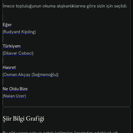
İmece topluluğunun okuma alışkanlıklarına göre sizin için seçildi.
Eğer
(Rudyard Kipling)
Türkiyem
(Dilaver Cebeci)
Hasret
(Osman Akçay (Seğmenoğlu))
Ne Oldu Bize
(Nalan Uzer)
Şiir Bilgi Grafiği
Bu şiiri yazan şair ve ortak kelimeler üzerinden edebiyat ağı.