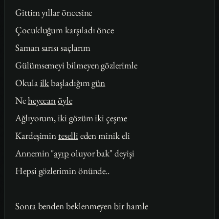
Gittim yıllar öncesine
Çocukluğum karşıladı
önce
Saman sarısı saçlarım
Gülümsemeyi bilmeyen gözlerimle
Okula
ilk
başladığım
gün
Ne
heyecan
öyle
Ağlıyorum,
iki
gözüm
iki
çeşme
Kardeşimin
teselli
eden minik eli
Annemin "
ayıp
oluyor bak" deyişi
Hepsi gözlerimin önünde..
Sonra
benden beklenmeyen
bir
hamle