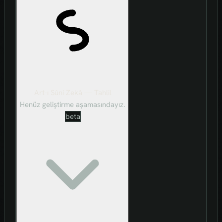
Art-ı Sûni Zekâ — Tahlil
Henüz geliştirme aşamasındayız.
beta