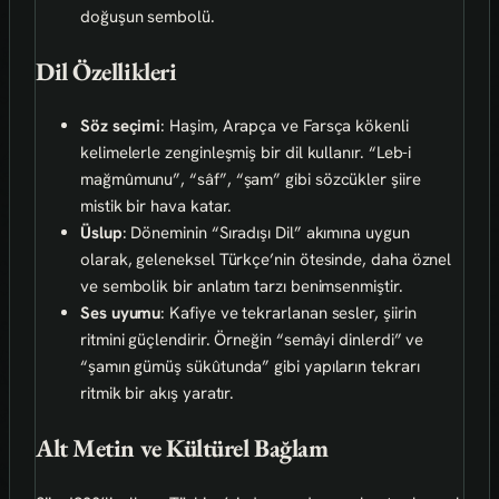
doğuşun sembolü.
Dil Özellikleri
Söz seçimi
: Haşim, Arapça ve Farsça kökenli
kelimelerle zenginleşmiş bir dil kullanır. “Leb-i
mağmûmunu”, “sâf”, “şam” gibi sözcükler şiire
mistik bir hava katar.
Üslup
: Döneminin “Sıradışı Dil” akımına uygun
olarak, geleneksel Türkçe’nin ötesinde, daha öznel
ve sembolik bir anlatım tarzı benimsenmiştir.
Ses uyumu
: Kafiye ve tekrarlanan sesler, şiirin
ritmini güçlendirir. Örneğin “semâyi dinlerdi” ve
“şamın gümüş sükûtunda” gibi yapıların tekrarı
ritmik bir akış yaratır.
Alt Metin ve Kültürel Bağlam