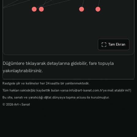
Tam Ekran
Düğümlere tıklayarak detaylarına gidebilir, fare topuyla
yakınlaştırabilirsiniz.
Rastgele şiir ve kelimeler her 24 saatte bir yenilenmektedir.
Tüm hakları saklıdır.(biz kaybettik bulan varsa info@art-isanat.com.tr'ye mail atabilir mi?)
Bu site, sanatı ve yaratıcılığı dijital dünyaya taşıma arzusu ile kurulmuştur.
© 2026 Art-ı Sanat