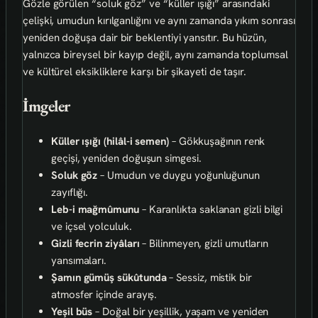
Gözle görülen “soluk göz” ve “küller ışığı” arasındaki
çelişki, umudun kırılganlığını ve aynı zamanda yıkım sonrası
yeniden doğuşa dair bir beklentiyi yansıtır. Bu hüzün,
yalnızca bireysel bir kayıp değil, aynı zamanda toplumsal
ve kültürel eksikliklere karşı bir şikayeti de taşır.
İmgeler
Küller ışığı (hilâl-i semen)
– Gökkuşağının renk
geçişi, yeniden doğuşun simgesi.
Soluk göz
– Umudun ve duygu yoğunluğunun
zayıflığı.
Leb-i mağmûmunu
– Karanlıkta saklanan gizli bilgi
ve içsel yolculuk.
Gizli fecrin ziyâları
– Bilinmeyen, gizli umutların
yansımaları.
Şamın gümüş sükûtunda
– Sessiz, mistik bir
atmosfer içinde arayış.
Yeşil büs
– Doğal bir yeşillik, yaşam ve yeniden