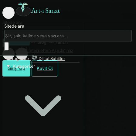
Art-ı Sanat
Sitede ara
Sitede ara
Art-ı Sosyal
İmece
Kütüphane
Blog
Fanzin
Rafları
İnternetten Aşırdığımız
Fotoğraflar
Dijital Sahiller
Kategoriler
Giriş Yap
Kayıt Ol