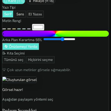
◻ Kare (1:1)
📱 Hikaye (9:16)
Yazı Tipi
Serif
Sans
El Yazısı
Metin Rengi
+
Arka Plan Karartma
55%
🔄 Önizlemeyi Yenile
📝 Kıta Seçimi
Tümünü seç
Hiçbirini seçme
💡 Çok uzun metinler görsele sığmayabilir.
Görsel hazır!
Aşağıdan paylaşım yöntemi seç
Paylaşım Seçenekleri