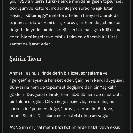
Şiir, 1920’li yılların Türkiye’sinde meydana gelen toplumsal
dönüşüm ve kültürel modernleşme sürecine ışık tutar.
Haşim,
“küller ışığı”
metaforu ile hem bireysel olarak da
toplumsal olarak yeni bir ışık arayışını, hem de geleneksel
değerlerin yerini modern değerlerin alması gerektiğini ima
eder. İslamî imgeler ve mistik terimler, dönemin kültürel
sentezine işaret eder.
Şairin Tavrı
Ahmet Haşim, şiirinde
derin bir içsel sorgulama
ve
“gerçek” arayışıyla hareket eder. Şair, hem kendi duygusal
dünyasına hem de toplumsal değişime dair bir “açıklık”
gösterir. Duygusal olarak, hem hüzünlü hem de umut dolu
bir tutum sergiler. Dil ve imge seçimiyle, modernleşme
sürecinde “yeniden doğuş” arayışına yönelir. Bu tavır,
onun “Sıradışı Dil” akımının temsilcisi olmasını sağlar.
Not:
Şiirin orijinal metni bazı bölümlerde hatalı veya eksik