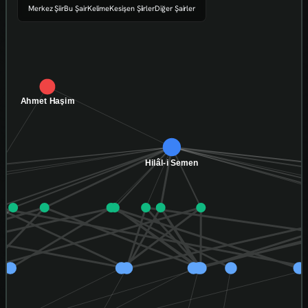
Merkez Şiir
Bu Şair
Kelime
Kesişen Şiirler
Diğer Şairler