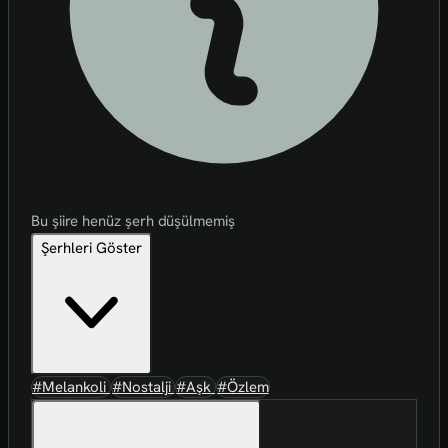
Bu şiire henüz şerh düşülmemiş
Şerhleri Göster
#Melankoli
#Nostalji
#Aşk
#Özlem