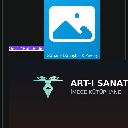
Öneri / Hata Bildir
Görsele Dönüştür & Paylaş