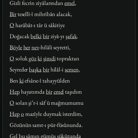
Gizli fecrin ziyâlarından
emel
,
Bir
tesellî-î mihribân alacak,
O
harâbât-ı târ ü sâkitiye
Doğacak
belki
bir
ziyâ-yı
şafak
.
Böyle
her
nev
-hilâli seyretti,
O
soluk
göz
ki
şimdi
topraktan
Seyreder
başka
bir
hilâl-i
semen
,
Ben
ki
efsâne-î tahayyülden
Hep
hayatımda
bir
emel
taşıdım
O
solan şi’r-i sâf ü mağmumumu
Hep
o
mazîyle duymak isterdim,
Gözünün samt-ı pür-füsûnunda.
Gel bu şâmın
gümüş
sükûtunda