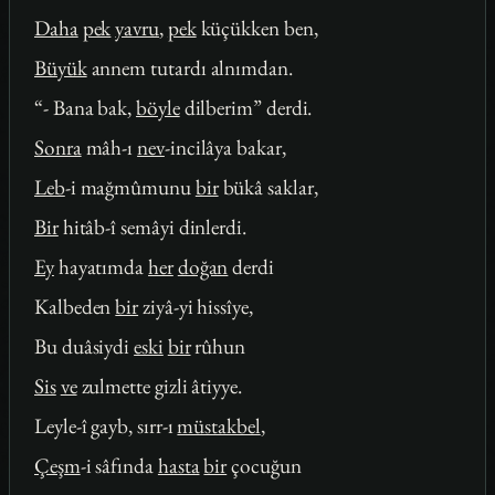
Daha
pek
yavru
,
pek
küçükken ben,
Büyük
annem tutardı alnımdan.
“- Bana bak,
böyle
dilberim” derdi.
Sonra
mâh-ı
nev
-incilâya bakar,
Leb
-i mağmûmunu
bir
bükâ saklar,
Bir
hitâb-î semâyi dinlerdi.
Ey
hayatımda
her
doğan
derdi
Kalbeden
bir
ziyâ-yi hissîye,
Bu duâsiydi
eski
bir
rûhun
Sis
ve
zulmette gizli âtiyye.
Leyle-î gayb, sırr-ı
müstakbel
,
Çeşm
-i sâfında
hasta
bir
çocuğun