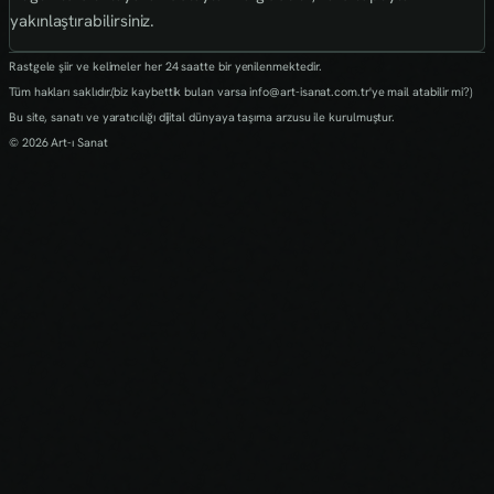
yakınlaştırabilirsiniz.
Rastgele şiir ve kelimeler her 24 saatte bir yenilenmektedir.
Tüm hakları saklıdır.(biz kaybettik bulan varsa info@art-isanat.com.tr'ye mail atabilir mi?)
Bu site, sanatı ve yaratıcılığı dijital dünyaya taşıma arzusu ile kurulmuştur.
© 2026 Art-ı Sanat