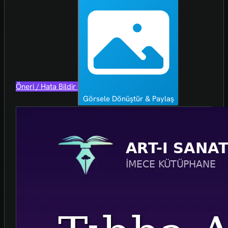
Öneri / Hata Bildir
Görsele Dönüştür & Paylaş