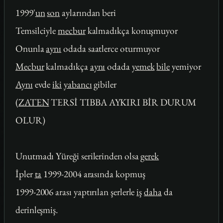
1999'
un
son
aylarından beri
Temsilciyle
mecbur
kalmadıkça konuşmuyor
Onunla
aynı
odada saatlerce oturmuyor
Mecbur
kalmadıkça
aynı
odada
yemek
bile
yemiyor
Aynı
evde
iki
yabancı
gibiler
(
ZATEN
TERSİ TIBBA AYKIRI BİR DURUM
OLUR)
Unutmadı Yüreği serilerinden olsa
gerek
İpler
ta
1999-2004 arasında kopmuş
1999-2006 arası yaptırılan şerlerle
iş
daha
da
derinleşmiş.