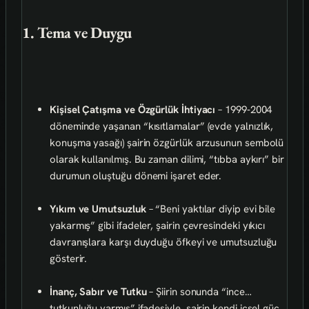
1. Tema ve Duygu
Kişisel Çatışma ve Özgürlük İhtiyacı
– 1999‑2004
döneminde yaşanan “kısıtlamalar” (evde yalnızlık,
konuşma yasağı) şairin özgürlük arzusunun sembolü
olarak kullanılmış. Bu zaman dilimi, “tıbba aykırı” bir
durumun oluştuğu dönemi işaret eder.
Yıkım ve Umutsuzluk
– “Beni yaktılar diyip evi bile
yakarmış” gibi ifadeler, şairin çevresindeki yıkıcı
davranışlara karşı duyduğu öfkeyi ve umutsuzluğu
gösterir.
İnanç, Sabır ve Tutku
– Şiirin sonunda “ince…
tutkunluğu varmış” ifadesiyle, şairin kendi içsel güç