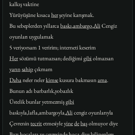
kalkış vaktine
Yürüyüşüne kısaca
her
şeyine karışmak.
Bu sebeplerden yıllarca
baskı
,
ambargo
,
Ali
Cengiz
oyunları uygulamak
5 veriyorsam 1 veririm; interneti keserim
Her
sözümü tutmazsan; dediğimi
gibi
olmazsan
yarın
sahip
çıkmam
Daha
neler neler
kimse
kusura bakmasın
ama
.
Bunun adı barbarlık,yobazlık
Üstelik bunlar yetmezmiş
gibi
baskıyla,lafla,ambargoyla,
Ali
cengiz oyunlarıyla
Çevrenin
tecrit
etmesiyle
yine
de
baş
olmuyor diye
Bazı
hocalara
ve
çevresinde
hoca
diye bilinenlere