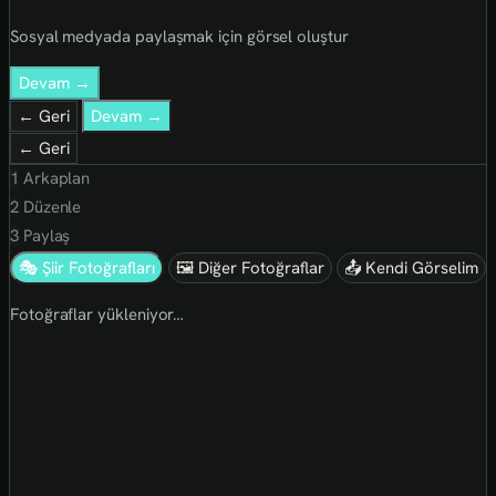
Sosyal medyada paylaşmak için görsel oluştur
Devam →
← Geri
Devam →
← Geri
1
Arkaplan
2
Düzenle
3
Paylaş
🎭 Şiir Fotoğrafları
🖼 Diğer Fotoğraflar
📤 Kendi Görselim
Fotoğraflar yükleniyor…