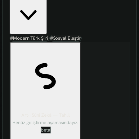
#Modern Türk Şiiri
#Sosyal Eleştiri
Art-ı Sûni Zekâ — Tahlil
Henüz geliştirme aşamasındayız.
beta