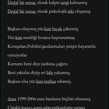
Doğal
bir
sonuç
olarak kalpte
sevgi
kalmamış
Doğal
bir
sonuç
olarak psikolojik
etki
oluşmuş.
Başkası olsaymış yüz
kere
bıçak
çekermiş
Yüz
kere
mertliği bozana başvururmuş
Komşuları,Polisleri,jandarmaları yetişin hayatımla
oynuyorlar
Kurtarın beni diye yardıma çağırır.
Beni yaktılar diyip evi
bile
yakarmış.
Başkası olsa yüz
kere
intihar
edermiş.
Ama
1999-2004 arası bunların hiçbiri olmamış
Çünkü
inancı,azmi,sabrı,tutkunluğu varmış