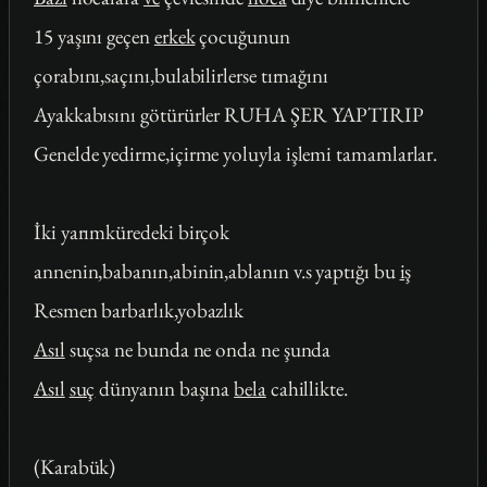
15 yaşını geçen
erkek
çocuğunun
çorabını,saçını,bulabilirlerse tırnağını
Ayakkabısını götürürler RUHA ŞER YAPTIRIP
Genelde yedirme,içirme yoluyla işlemi tamamlarlar.
İki yarımküredeki birçok
annenin,babanın,abinin,ablanın v.s yaptığı bu
iş
Resmen barbarlık,yobazlık
Asıl
suçsa ne bunda ne onda ne şunda
Asıl
suç
dünyanın başına
bela
cahillikte.
(Karabük)