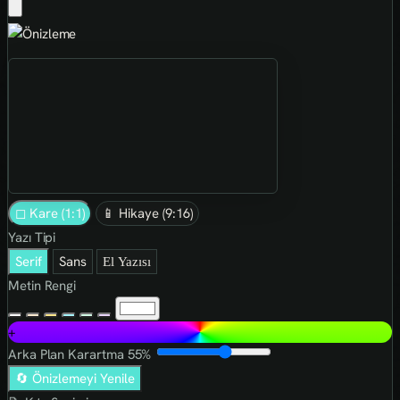
◻ Kare (1:1)
📱 Hikaye (9:16)
Yazı Tipi
Serif
Sans
El Yazısı
Metin Rengi
+
Arka Plan Karartma
55%
🔄 Önizlemeyi Yenile