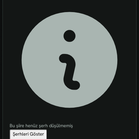
Bu şiire henüz şerh düşülmemiş
Şerhleri Göster