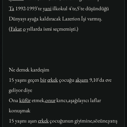
Ta
1992-1993'te
yani
ilkokul 4'te,5'te düşündüğü
Dünyayı ayağa kaldıracak Lazerion İşi varmış.
(
Fakat
o
yıllarda ismi seçmemişti.)
Ne demek kardeşim
15 yaşını geçen
bir
erkek
çocuğu
akşam
9,10'da eve
geliyor diye
Ona
küfür
etmek,
onur
kırıcı,aşağılayıcı laflar
konuşmak
15 yaşını aşan
erkek
çocuğunun giyimine,sözüne,yatış