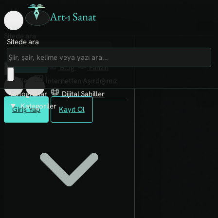
Art-ı Sanat
Sitede ara
Sitede ara
Art-ı Sosyal
İmece
Kütüphane
Blog
Fanzin
Rafları
İnternetten Aşırdığımız
Fotoğraflar
Dijital Sahiller
Kategoriler
Giriş Yap
Kayıt Ol