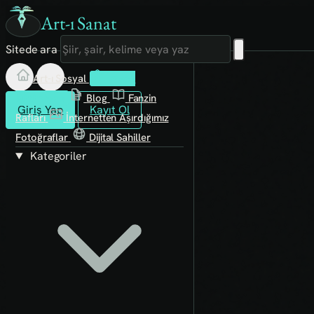
Art-ı Sanat
Sitede ara
Art-ı Sosyal
İmece
Kütüphane
Blog
Fanzin
Giriş Yap
Kayıt Ol
Rafları
İnternetten Aşırdığımız
Fotoğraflar
Dijital Sahiller
Kategoriler