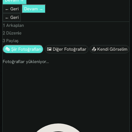
← Geri
Devam →
← Geri
1
Arkaplan
2
Düzenle
3
Paylaş
🎭 Şiir Fotoğrafları
🖼 Diğer Fotoğraflar
📤 Kendi Görselim
Fotoğraflar yükleniyor…