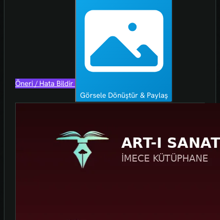
Öneri / Hata Bildir
Görsele Dönüştür & Paylaş