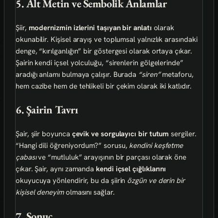
5. Alt Metin ve Sembolik Anlamlar
Şiir,
modernizmin izlerini taşıyan bir anlatı
olarak
okunabilir. Kişisel arayış ve toplumsal yalnızlık arasındaki
denge, “kırılganlığın” bir göstergesi olarak ortaya çıkar.
Şairin kendi içsel yolculuğu, “sirenlerin gölgelerinde”
aradığı anlamı bulmaya çalışır. Burada
“siren”
metaforu,
hem cazibe hem de tehlikeli bir çekim olarak iki katlıdır.
6. Şairin Tavrı
Şair, şiir boyunca
çevik ve sorgulayıcı bir tutum
sergiler.
“Hangi dili öğreniyordum?” sorusu,
kendini keşfetme
çabası
ve “mutluluk” arayışının bir parçası olarak öne
çıkar. Şair, aynı zamanda
kendi içsel çığlıklarını
okuyucuya yönlendirir, bu da şiirin
özgün ve derin bir
kişisel deneyim
olmasını sağlar.
7. Sonuç