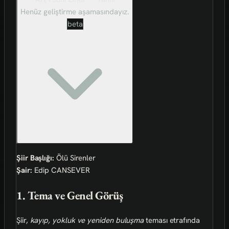
Henüz geliştirme aşamasındayız.
beta
Şiir Başlığı:
Ölü Sirenler
Şair:
Edip CANSEVER
1. Tema ve Genel Görüş
Şiir,
kayıp, yokluk ve yeniden buluşma
teması etrafında