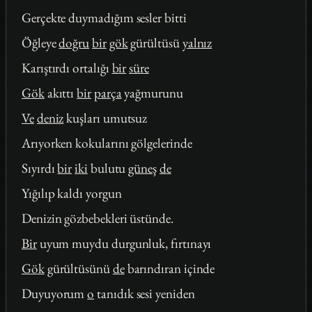
Gerçekte duymadığım sesler bitti
Öğleye
doğru
bir
gök
gürültüsü
yalnız
Karıştırdı ortalığı
bir
süre
Gök
akıttı
bir
parça
yağmurunu
Ve
deniz
kuşları umutsuz
Arıyorken kokularını gölgelerinde
Sıyırdı
bir
iki
bulutu
güneş
de
Yığılıp kaldı yorgun
Denizin gözbebekleri üstünde.
Bir
uyum muydu durgunluk, fırtınayı
Gök
gürültüsünü
de
barındıran içinde
Duyuyorum
o
tanıdık sesi yeniden