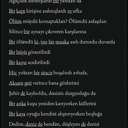
Ağaçlara asılmışlardı
bir
yandan da
Bir
kapı
kirişine asılmışlardı
ve
ufka
Ölüm
müydü konuştukları? Ölümdü anlaşılan
Silince
bir
aynayı çıkıveren karşılarına
Bir
ölümdü
ki
,
işte
bir
muska
asılı dururdu duvarda
Bir
büyü
gösterilirdi
Bir
kuyu
sezdirilirdi
Hiç
yoktan
bir
zincir
boşalırdı avluda.
Akşam
geri
verince bana gözlerimi
Şehir
de
kayboldu, denizin durgunluğu da
Bir
anka
kuşu yeniden karıyorken küllerini
Bir
kaya
oyuğu kendini alıştırıyorken boşluğa
Dedim,
deniz
de
bendim, düşleyen
de
denizi