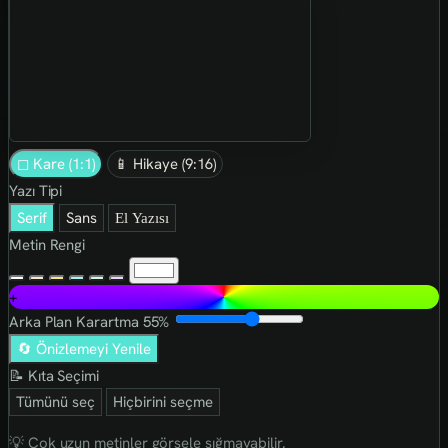
◻ Kare (1:1)
📱 Hikaye (9:16)
Yazı Tipi
Serif
Sans
El Yazısı
Metin Rengi
+
Arka Plan Karartma
55%
🔄 Önizlemeyi Yenile
📝 Kıta Seçimi
Tümünü seç
Hiçbirini seçme
💡 Çok uzun metinler görsele sığmayabilir.