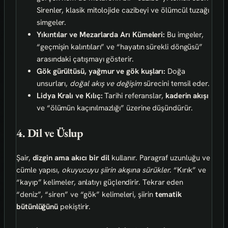
Sirenler, klasik mitolojide cazibeyi ve ölümcül tuzağı
simgeler.
Yıkıntılar ve Mezarlarda Arı Kümeleri:
Bu imgeler,
“geçmişin kalıntıları” ve “hayatın sürekli döngüsü”
arasındaki çatışmayı gösterir.
Gök gürültüsü, yağmur ve gök kuşları:
Doğa
unsurları,
doğal akış ve değişim
sürecini temsil eder.
Lidya Kralı ve Kılıç:
Tarihi referanslar,
kaderin akışı
ve “ölümün kaçınılmazlığı” üzerine düşündürür.
4. Dil ve Üslup
Şair,
dizgin ama akıcı bir dil
kullanır. Paragraf uzunluğu ve
cümle yapısı,
okuyucuyu şiirin akışına sürükler
. “Kırık” ve
“kayıp” kelimeler, anlatıyı güçlendirir. Tekrar eden
“deniz”, “siren” ve “gök” kelimeleri, şiirin
tematik
bütünlüğünü
pekiştirir.