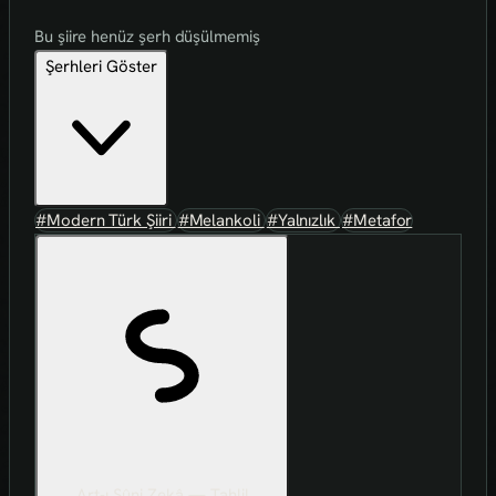
Bu şiire henüz şerh düşülmemiş
Şerhleri Göster
#Modern Türk Şiiri
#Melankoli
#Yalnızlık
#Metafor
Art-ı Sûni Zekâ — Tahlil