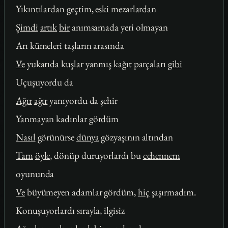
Yıkıntılardan geçtim,
eski
mezarlardan
Şimdi
artık
bir
anımsamada yeri olmayan
Arı kümeleri taşların arasında
Ve
yukarıda kuşlar yanmış kağıt parçaları
gibi
Uçuşuyordu da
Ağır
ağır
yanıyordu da şehir
Yanmayan kadınlar gördüm
Nasıl
görünürse
dünya
gözyaşının altından
Tam
öyle
, dönüp duruyorlardı bu
cehennem
oyununda
Ve
büyümeyen adamlar gördüm,
hiç
şaşırmadım.
Konuşuyorlardı sırayla, ilgisiz