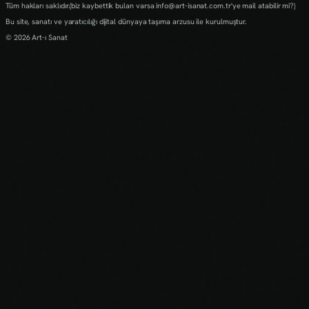
Tüm hakları saklıdır.(biz kaybettik bulan varsa info@art-isanat.com.tr'ye mail atabilir mi?)
Bu site, sanatı ve yaratıcılığı dijital dünyaya taşıma arzusu ile kurulmuştur.
© 2026 Art-ı Sanat