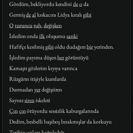
Gördüm, bekliyordu kendini
de
o
da
Germiş
de
al
kıskacını Lidya kıralı
gibi
O
turuncu
ruh
,
değişken
İzledim onda
ilk
oluşumu
sanki
Hafifçe kesilmiş
gibi
oldu dudağım
bir
yerinden.
İşledim payıma düşen
her
görüntüyü
Kamaştı gözlerim kıyıya varınca
Rüzgârın itişiyle kumlarda
Durmadan
yer
değiştiren
Sayısız
siren
iskeleti
Çın
çın
ötüyordu sessizlik kaburgalarında
Dedim, besbelli başıboş bırakmışlar da korkuyu
Tarihin onlara bağışladığı