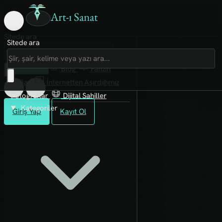
Art-ı Sanat
Sitede ara
Sitede ara
Art-ı Sosyal
İmece
Kütüphane
Blog
Fanzin
Rafları
İnternetten Aşırdığımız
Fotoğraflar
Dijital Sahiller
Kategoriler
Giriş Yap
Kayıt Ol