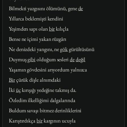
Bilmekti yazgısını ölümünü, gene
de
Yıllarca beklemişti kendini
Yeşimden sapı olan
bir
kılıçla
Bense ne içimi yakan rüzgârı
Ne denizdeki yangını, ne
gök
gürültüsünü
Duymuş
gibi
olduğum sesleri
de
değil
Yaşamın gövdesini arıyordum yalnızca
Bir
çürük dişle alnımdaki
İki
üç
kırışığı yedeğine takmış da.
Özledim ilkelliğimi dalgalarında
Buldum savaşı bitmez derinliklerini
Karıştırdıkça
bir
kargının ucuyla