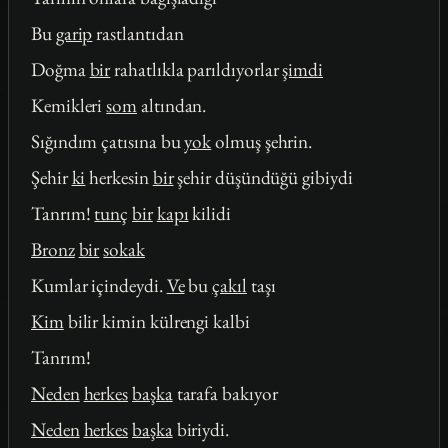
Bu
garip
rastlantıdan
Doğma
bir
rahatlıkla parıldıyorlar
şimdi
Kemikleri
som
altından.
Sığındım çatısına bu
yok
olmuş şehrin.
Şehir
ki
herkesin
bir
şehir düşündüğü gibiydi
Tanrım!
tunç
bir
kapı
kilidi
Bronz
bir
sokak
Kumlar içindeydi.
Ve
bu
çakıl
taşı
Kim
bilir kimin külrengi kalbi
Tanrım!
Neden
herkes
başka
tarafa bakıyor
Neden
herkes
başka
biriydi.