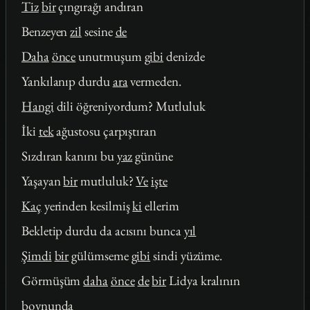
Tiz
bir
çıngırağı andıran
Benzeyen
zil
sesine
de
Daha
önce
unutmuşum
gibi
denizde
Yankılanıp durdu
ara
vermeden.
Hangi
dili öğreniyordum? Mutluluk
İki
tek
ağustosu çarpıştıran
Sızdıran kanını bu
yaz
gününe
Yaşayan
bir
mutluluk?
Ve
işte
Kaç
yerinden kesilmiş
ki
ellerim
Bekletip durdu da acısını bunca
yıl
Şimdi
bir
gülümseme
gibi
sindi yüzüme.
Görmüşüm
daha
önce
de
bir
Lidya kralının
boynunda