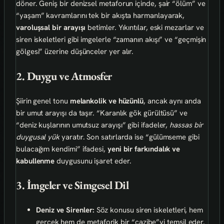
döner. Geniş bir denizsel metaforun içinde, şair “ölüm” ve
“yaşam” kavramlarını tek bir akışta harmanlayarak,
varoluşsal bir arayışı
betimler. Yıkıntılar, eski mezarlar ve
siren iskeletleri gibi imgelerle “zamanın akışı” ve “geçmişin
gölgesi” üzerine düşünceler yer alır.
2. Duygu ve Atmosfer
Şiirin genel tonu
melankolik ve hüzünlü
, ancak aynı anda
bir umut arayışı da taşır. “Karanlık gök gürültüsü” ve
“deniz kuşlarının umutsuz arayışı” gibi ifadeler,
hassas bir
duygusal yük
yaratır. Son satırlarda ise “gülümseme gibi
bulacağım kendimi” ifadesi,
yeni bir farkındalık ve
kabullenme
duygusunu işaret eder.
3. İmgeler ve Simgesel Dil
Deniz ve Sirenler:
Söz konusu siren iskeletleri, hem
gerçek hem de metaforik bir “cazibe”yi temsil eder.