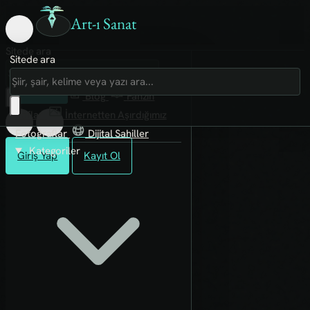
Art-ı Sanat
Sitede ara
Sitede ara
Art-ı Sosyal
İmece
Kütüphane
Blog
Fanzin
Rafları
İnternetten Aşırdığımız
Fotoğraflar
Dijital Sahiller
Kategoriler
Giriş Yap
Kayıt Ol