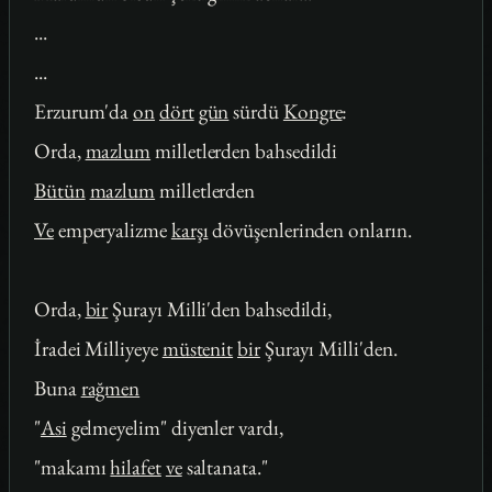
...
...
Erzurum'da
on
dört
gün
sürdü
Kongre
:
Orda,
mazlum
milletlerden bahsedildi
Bütün
mazlum
milletlerden
Ve
emperyalizme
karşı
dövüşenlerinden onların.
Orda,
bir
Şurayı Milli'den bahsedildi,
İradei Milliyeye
müstenit
bir
Şurayı Milli'den.
Buna
rağmen
"
Asi
gelmeyelim" diyenler vardı,
"makamı
hilafet
ve
saltanata."