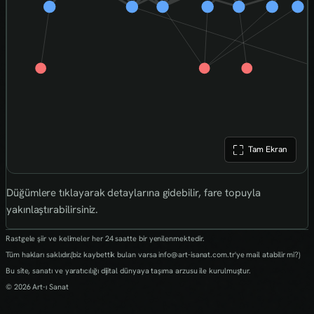
Tam Ekran
Düğümlere tıklayarak detaylarına gidebilir, fare topuyla
yakınlaştırabilirsiniz.
Rastgele şiir ve kelimeler her 24 saatte bir yenilenmektedir.
Tüm hakları saklıdır.(biz kaybettik bulan varsa info@art-isanat.com.tr'ye mail atabilir mi?)
Bu site, sanatı ve yaratıcılığı dijital dünyaya taşıma arzusu ile kurulmuştur.
© 2026 Art-ı Sanat