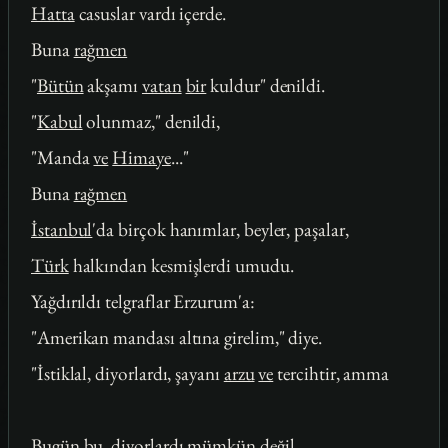
Hatta
casuslar vardı içerde.
Buna
rağmen
"
Bütün
akşamı
vatan
bir
kuldur" denildi.
"
Kabul
olunmaz," denildi,
"Manda
ve
Himaye
..."
Buna
rağmen
İstanbul
'da birçok hanımlar, beyler, paşalar,
Türk
halkından kesmişlerdi umudu.
Yağdırıldı telgraflar Erzurum'a:
"Amerikan mandası altına girelim," diye.
"İstiklal, diyorlardı, şayanı
arzu
ve
tercihtir, amma
Bugün bu, diyorlardı
mümkün
değil
,