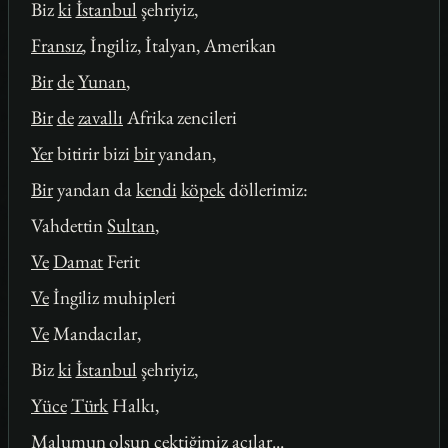
Biz
ki
İstanbul
şehriyiz,
Fransız
, İngiliz, İtalyan, Amerikan
Bir
de
Yunan
,
Bir
de
zavallı
Afrika zencileri
Yer
bitirir bizi
bir
yandan,
Bir
yandan da
kendi
köpek
döllerimiz:
Vahdettin
Sultan
,
Ve
Damat
Ferit
Ve
İngiliz muhipleri
Ve
Mandacılar,
Biz
ki
İstanbul
şehriyiz,
Yüce
Türk
Halkı,
Malumun olsun çektiğimiz acılar...