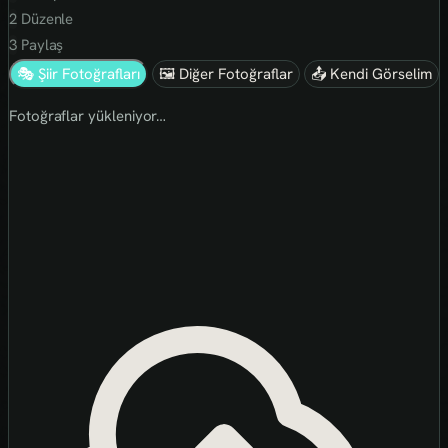
2
Düzenle
3
Paylaş
🎭 Şiir Fotoğrafları
🖼 Diğer Fotoğraflar
📤 Kendi Görselim
Fotoğraflar yükleniyor…