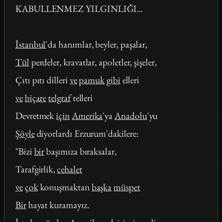
KABULLENMEZ YILGINLIĞI...
İstanbul
'da hanımlar, beyler, paşalar,
Tül
perdeler, kravatlar, apoletler, şişeler,
Çıtı pıtı dilleri
ve
pamuk
gibi
elleri
ve
biçare
telgraf
telleri
Devretmek
için
Amerika
'ya
Anadolu
'yu
Şöyle
diyorlardı Erzurum'dakilere:
"Bizi
bir
başımıza bıraksalar,
Tarafgirlik,
cehalet
ve
çok
konuşmaktan
başka
müspet
Bir
hayat kuramayız.