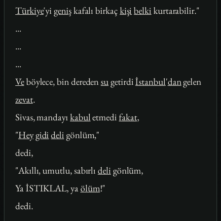
Türkiye
'yi
geniş
kafalı birkaç
kişi
belki
kurtarabilir."
...
...
...
Ve
böylece, bin dereden
su
getirdi
İstanbul
'
dan
gelen
zevat
.
Sivas, mandayı
kabul
etmedi
fakat
,
"
Hey
gidi
deli
gönlüm,"
dedi,
"Akıllı, umutlu, sabırlı
deli
gönlüm,
Ya İSTIKLAL, ya
ölüm
!"
dedi.