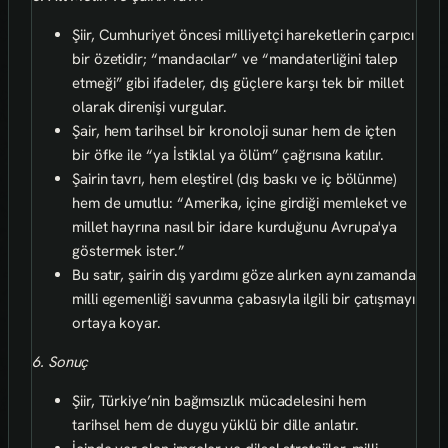
Şiir, Cumhuriyet öncesi milliyetçi hareketlerin çarpıcı
bir özetidir; “mandacılar” ve “mandaterliğini talep
etmeği” gibi ifadeler, dış güçlere karşı tek bir millet
olarak direnişi vurgular.
Şair, hem tarihsel bir kronoloji sunar hem de içten
bir öfke ile “ya İstiklal ya ölüm” çağrısına katılır.
Şairin tavrı, hem eleştirel (dış baskı ve iç bölünme)
hem de umutlu: “Amerika, içine girdiği memleket ve
millet hayrına nasıl bir idare kurduğunu Avrupa'ya
göstermek ister.”
Bu satır, şairin dış yardımı göze alırken aynı zamanda
milli egemenliği savunma çabasıyla ilgili bir çatışmayı
ortaya koyar.
6. Sonuç
Şiir, Türkiye’nin bağımsızlık mücadelesini hem
tarihsel hem de duygu yüklü bir dille anlatır.