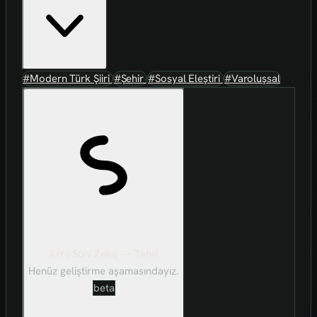
#Modern Türk Şiiri
#Şehir
#Sosyal Eleştiri
#Varoluşsal
Art-ı Sûni Zekâ — Tahlil
Henüz geliştirme aşamasındayız.
beta