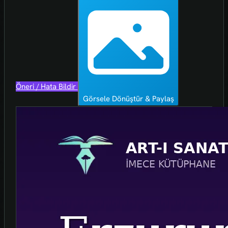
Öneri / Hata Bildir
Görsele Dönüştür & Paylaş