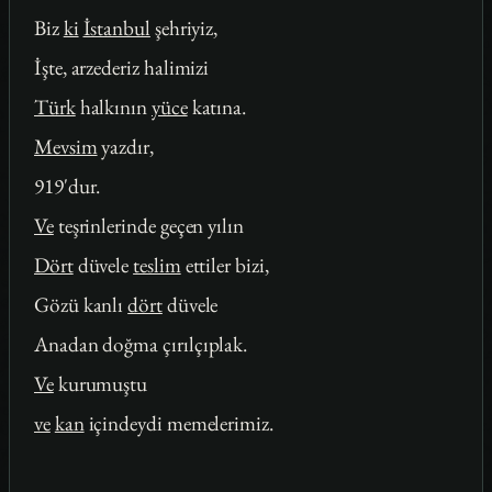
Biz
ki
İstanbul
şehriyiz,
İşte, arzederiz halimizi
Türk
halkının
yüce
katına.
Mevsim
yazdır,
919'dur.
Ve
teşrinlerinde geçen yılın
Dört
düvele
teslim
ettiler bizi,
Gözü kanlı
dört
düvele
Anadan doğma çırılçıplak.
Ve
kurumuştu
ve
kan
içindeydi memelerimiz.