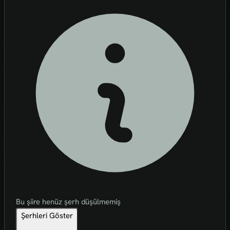
Bu şiire henüz şerh düşülmemiş
Şerhleri Göster