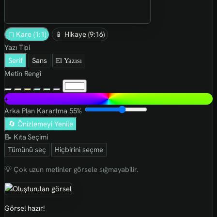
◻ Kare (1:1)
📱 Hikaye (9:16)
Yazı Tipi
Serif
Sans
El Yazısı
Metin Rengi
+
Arka Plan Karartma
55%
🔄 Önizlemeyi Yenile
📝 Kıta Seçimi
Tümünü seç
Hiçbirini seçme
💡 Çok uzun metinler görsele sığmayabilir.
Görsel hazır!