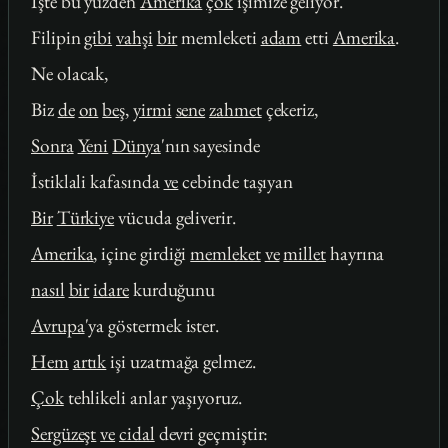
İşte bu yüzden
Amerika
çok
işimize geliyor.
Filipin
gibi
vahşi
bir
memleketi
adam
etti
Amerika
.
Ne olacak,
Biz
de
on
beş
,
yirmi
sene
zahmet
çekeriz,
Sonra
Yeni
Dünya
'nın sayesinde
İstiklali kafasında
ve
cebinde taşıyan
Bir
Türkiye
vücuda geliverir.
Amerika
, içine girdiği
memleket
ve
millet
hayrına
nasıl
bir
idare
kurduğunu
Avrupa
'ya göstermek ister.
Hem
artık
işi uzatmağa gelmez.
Çok
tehlikeli anlar yaşıyoruz.
Sergüzeşt
ve
cidal
devri geçmiştir: