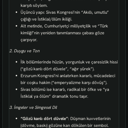
karşıtı söylem.
Üçüncü yapı: Sivas Kongresi’nin “Akıllı, umutlu”
çığlığı ve İstiklal/ölüm ikiliği.
Alt metinde, Cumhuriyetçi milliyetçilik ve “Türk
kimliği”nin yeniden tanımlanması çabası göze
çarpıyor.
2. Duygu ve Ton
İlk bölümlerinde hüzün, yorgunluk ve çaresizlik hissi
(“gözü kanlı dört düvele”, “ağır yürek”).
Erzurum Kongresi’ni anlatırken kararlı, mücadeleci
bir coşku hakim (“emperyalizme karşı dövüş”).
Sivas bölümü ise kararlı, radikal bir öfke ve “ya
İstiklal ya ölüm” dramatik tonu taşır.
3. İmgeler ve Simgesel Dil
“Gözü kanlı dört düvele”
: Düşman kuvvetlerinin
(dövme, baskı) gözüne kan dökülen bir sembol.