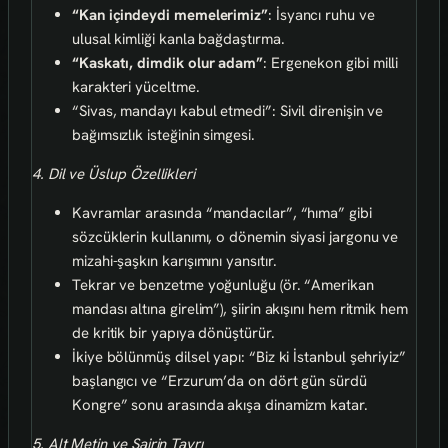
“Kan içindeydi memelerimiz”
: İsyancı ruhu ve
ulusal kimliği kanla bağdaştırma.
“Kaskatı, dimdik olur adam”
: Ergenekon gibi milli
karakteri yüceltme.
“Sivas, mandayı kabul etmedi”: Sivil direnişin ve
bağımsızlık isteğinin simgesi.
4. Dil ve Üslup Özellikleri
Kavramlar arasında “mandacılar”, “hıma” gibi
sözcüklerin kullanımı, o dönemin siyasi jargonu ve
mizahi-şaşkın karışımını yansıtır.
Tekrar ve benzetme yoğunluğu (ör. “Amerikan
mandası altına girelim”), şiirin akışını hem ritmik hem
de kritik bir yapıya dönüştürür.
İkiye bölünmüş dilsel yapı: “Biz ki İstanbul şehriyiz”
başlangıcı ve “Erzurum’da on dört gün sürdü
Kongre” sonu arasında akışa dinamizm katar.
5. Alt Metin ve Şairin Tavrı