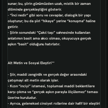
sunar; bu, şiirin
günümüzden uzak, mistik bir zaman
diliminde
gerçekleştiğini gösterir.
- “İnci nedir” gibi soru ve cevaplar,
dialogik bir yapı
oluşturur; bu da şiiri “hikaye” yerine “konuşma” haline
getirir.
- Şiirin sonundaki “Çakıl taşı” sahnesinde kullanılan
anlatımın basit ama akıcı olması
, okuyucuya gerçek
aşkın “basit” olduğunu hatırlatır.
Alt Metin ve Sosyal Eleştiri**
- Şiir,
maddi zenginlik ve gerçek değer arasındaki
çatışma
yi alt metin olarak işler.
- Kızın “inciyi” istemesi,
toplumsal maddi beklentilere
karşı çıkma
ve “gerçek aşkın parayla ölçülemez” teması
üzerine kuruludur.
- Ayrıca,
geleneksel cinsiyet rollerine dair hafif bir eleştiri