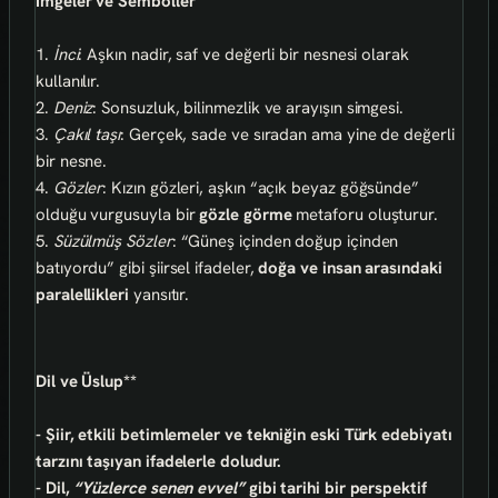
İmgeler ve Semboller
1.
İnci
: Aşkın nadir, saf ve değerli bir nesnesi olarak
kullanılır.
2.
Deniz
: Sonsuzluk, bilinmezlik ve arayışın simgesi.
3.
Çakıl taşı
: Gerçek, sade ve sıradan ama yine de değerli
bir nesne.
4.
Gözler
: Kızın gözleri, aşkın “açık beyaz göğsünde”
olduğu vurgusuyla bir
gözle görme
metaforu oluşturur.
5.
Süzülmüş Sözler
: “Güneş içinden doğup içinden
batıyordu” gibi şiirsel ifadeler,
doğa ve insan arasındaki
paralellikleri
yansıtır.
Dil ve Üslup**
- Şiir,
etkili betimlemeler
ve
tekniğin eski Türk edebiyatı
tarzını
taşıyan ifadelerle doludur.
- Dil,
“Yüzlerce senen evvel”
gibi tarihi bir perspektif