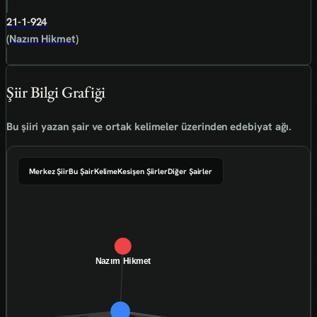
21-1-924
(Nazım Hikmet)
Şiir Bilgi Grafiği
Bu şiiri yazan şair ve ortak kelimeler üzerinden edebiyat ağı.
Merkez Şiir
Bu Şair
Kelime
Kesişen Şiirler
Diğer Şairler