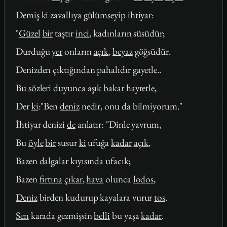
Demiş
ki
zavallıya gülümseyip
ihtiyar
:
"
Güzel
bir
taştır
inci
, kadınların süsüdür;
Durduğu
yer
onların
açık
,
beyaz
göğsüdür.
Denizden çıktığından pahalıdır gayetle..
Bu sözleri duyunca aşık bakar hayretle,
Der
ki
:"Ben
deniz
nedir, onu da bilmiyorum."
İhtiyar denizi
de
anlatır: "Dinle yavrum,
Bu
öyle
bir
susur
ki
ufuğa
kadar
açık
,
Bazen dalgalar kıyısında ufacık;
Bazen
fırtına
çıkar
,
hava
olunca
lodos
,
Deniz
birden kudurup kayalara vurur
tos
.
Sen
karada gezmişsin
belli
bu yaşa
kadar
.