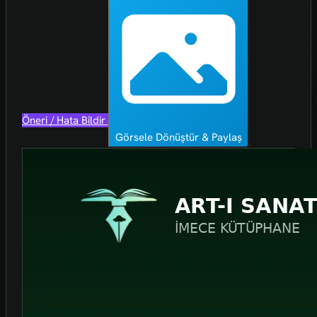
Öneri / Hata Bildir
Görsele Dönüştür & Paylaş