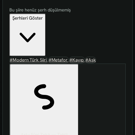
Bu şiire henüz şerh düşülmemiş
Şerhleri Göster
#Modern Türk Şiiri
#Metafor
#Kayıp
#Aşk
Art-ı Sûni Zekâ — Tahlil