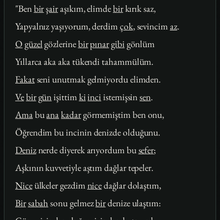
"Ben
bir
şair
aşıkım, elimde
bir
kırık saz,
Yapyalnız yaşıyorum, derdim
çok
, sevincim
az
.
O
güzel
gözlerine
bir
pınar
gibi
gönlüm
Yıllarca aka aka tükendi tahammülüm.
Fakat
seni unutmak gelmiyordu elimden.
Ve
bir
gün
işittim
ki
inci
istemişsin
sen
.
Ama
bu
ana
kadar
görmemiştim ben onu,
Öğrendim bu incinin denizde olduğunu.
Deniz
nerde diyerek arıyordum bu
sefer
;
Aşkının kuvvetiyle aştım dağlar tepeler.
Nice
ülkeler gezdim
nice
dağlar dolaştım,
Bir
sabah
sonu gelmez
bir
denize ulaştım: