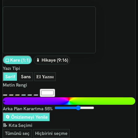
◻ Kare (1:1)
📱 Hikaye (9:16)
Yazı Tipi
Serif
Sans
El Yazısı
Metin Rengi
+
Arka Plan Karartma
55%
🔄 Önizlemeyi Yenile
📝 Kıta Seçimi
Tümünü seç
Hiçbirini seçme