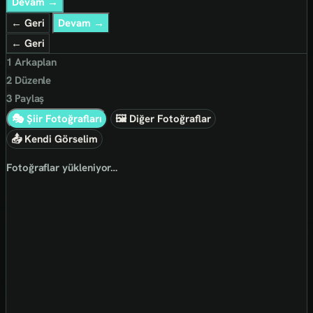
Devam →
← Geri
Devam →
← Geri
1
Arkaplan
2
Düzenle
3
Paylaş
🎭 Şiir Fotoğrafları
🖼 Diğer Fotoğraflar
📤 Kendi Görselim
Fotoğraflar yükleniyor…