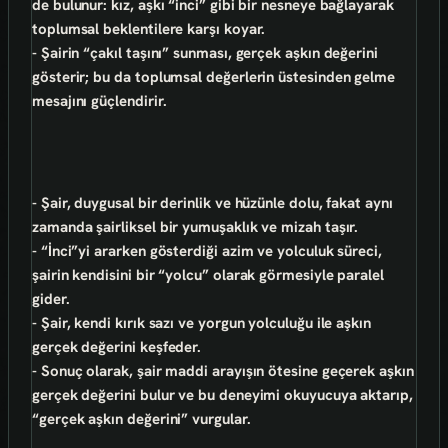
de bulunur: kız, aşkı “inci” gibi bir nesneye bağlayarak
toplumsal beklentilere karşı koyar.
- Şairin “çakıl taşını” sunması,
gerçek aşkın değerini
gösterir
; bu da toplumsal değerlerin üstesinden gelme
mesajını güçlendirir.
- Şair,
duygusal bir derinlik ve hüzünle dolu
, fakat aynı
zamanda
şairliksel bir yumuşaklık ve mizah
taşır.
- “İnci”yi ararken gösterdiği
azim ve yolculuk süreci
,
şairin kendisini bir “yolcu” olarak görmesiyle paralel
gider.
- Şair,
kendi kırık sazı ve yorgun yolculuğu
ile aşkın
gerçek değerini keşfeder.
- Sonuç olarak, şair
maddi arayışın ötesine geçerek aşkın
gerçek değerini bulur
ve bu deneyimi okuyucuya aktarıp,
“gerçek aşkın değerini” vurgular.