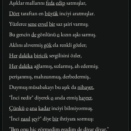
Aşıklar mallarını
feda
edip
satmışlar,
Dört
taraftan en
büyük
inciyi aratmışlar.
Yüzlerce
sene
evvel
bir
saz şairi varmış;
Bu gencin
de
gönlünü
o
kızın aşkı sarmış.
Aklını alıvermiş
gök
ela renkli gözler;
Her
dakika
biricik
sevgilisini özler,
Her
dakika
ağlarmış, sızlarmış, ah edermiş;
perişanmış, mahzunmuş, derbedermiş..
Duymuş müsabakayı bu aşık da
nihayet
,
"İnci nedir" diyerek
o
anda etmiş
hayret
.
Çünkü
o
ana
kadar
inciyi bilmiyormuş.
"İnci
nasıl
şey
?" diye
bir
ihtiyara sormuş:
"Ben onu
hiç
görmedim gezdim
de
diyar
diyar
."