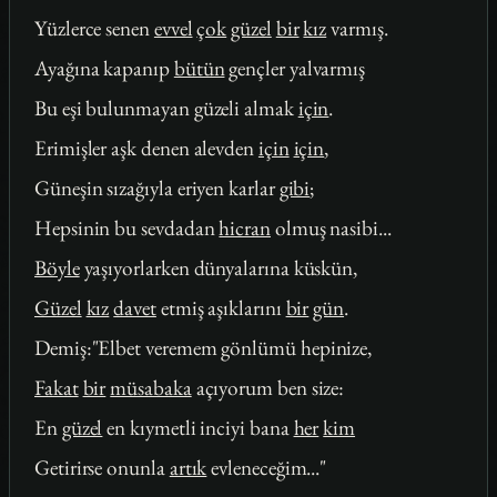
Yüzlerce senen
evvel
çok
güzel
bir
kız
varmış.
Ayağına kapanıp
bütün
gençler yalvarmış
Bu eşi bulunmayan güzeli almak
için
.
Erimişler aşk denen alevden
için
için
,
Güneşin sızağıyla eriyen karlar
gibi
;
Hepsinin bu sevdadan
hicran
olmuş nasibi...
Böyle
yaşıyorlarken dünyalarına küskün,
Güzel
kız
davet
etmiş aşıklarını
bir
gün
.
Demiş:"Elbet veremem gönlümü hepinize,
Fakat
bir
müsabaka
açıyorum ben size:
En
güzel
en kıymetli inciyi bana
her
kim
Getirirse onunla
artık
evleneceğim..."