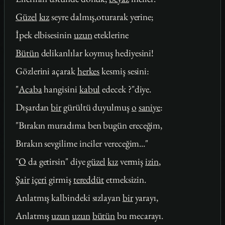
Güzel
kız
seyre dalmış,oturarak yerine;
İpek elbisesinin
uzun
eteklerine
Bütün
delikanlılar koymuş hediyesini!
Gözlerini açarak
herkes
kesmiş sesini:
"
Acaba
hangisini
kabul
edecek ?"diye.
Dışardan
bir
gürültü duyulmuş
o
saniye
:
"Bırakın muradıma ben bugün ereceğim,
Bırakın sevgilime inciler vereceğim..."
"
O
da getirsin" diye
güzel
kız
vermiş
izin
,
Şair
içeri
girmiş
tereddüt
etmeksizin.
Anlatmış kalbindeki sızlayan
bir
yarayı,
Anlatmış
uzun
uzun
bütün
bu mecarayı.