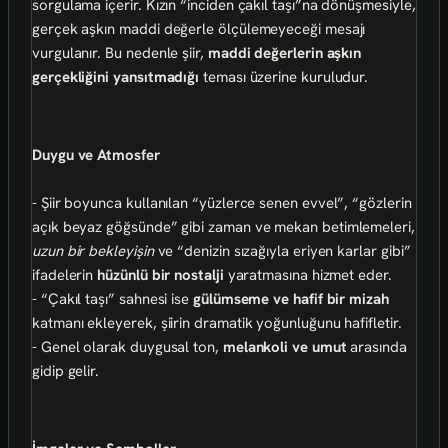
sorgulama içerir. Kızın “inciden çakıl taşı”na dönüşmesiyle,
gerçek aşkın maddi değerle ölçülemeyeceği mesajı
vurgulanır. Bu nedenle şiir,
maddi değerlerin aşkın
gerçekliğini yansıtmadığı
teması üzerine kuruludur.
Duygu ve Atmosfer
- Şiir boyunca kullanılan “yüzlerce senen evvel”, “gözlerin
açık beyaz göğsünde” gibi zaman ve mekan betimlemeleri,
uzun bir bekleyişin
ve “denizin sızağıyla eriyen karlar gibi”
ifadelerin
hüzünlü bir nostalji
yaratmasına hizmet eder.
- “Çakıl taşı” sahnesi ise
gülümseme ve hafif bir mizah
katmanı ekleyerek, şiirin dramatik yoğunluğunu hafifletir.
- Genel olarak duygusal ton,
melankoli ve umut
arasında
gidip gelir.