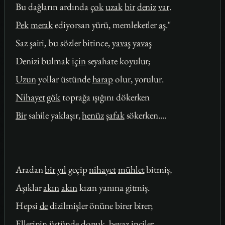
Bu dağların ardında
çok
uzak
bir
deniz
var
.
Pek
merak
ediyorsan yürü, memleketler
aş
."
Saz şairi, bu sözler bitince,
yavaş
yavaş
Denizi bulmak
için
seyahate koyulur;
Uzun
yollar üstünde
harap
olur, yorulur.
Nihayet
gök
toprağa ışığını dökerken
Bir
sahile yaklaşır,
henüz
şafak
sökerken....
Aradan
bir
yıl
geçip
nihayet
mühlet
bitmiş,
Aşıklar
akın
akın
kızın yanına gitmiş.
Hepsi
de
dizilmişler önüne birer birer;
Ellerinin üstünde donuk,
beyaz
inciler.