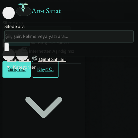
Art-ı Sanat
Sitede ara
Sitede ara
Art-ı Sosyal
İmece
Kütüphane
Blog
Fanzin
Rafları
İnternetten Aşırdığımız
Fotoğraflar
Dijital Sahiller
Kategoriler
Giriş Yap
Kayıt Ol