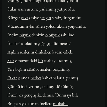
Güneş
içinden doğup içinden batıyordu;
Sular arzın üstüne yaslanmış yatıyordu.
Rüzgar
yavaş
esiyor,
engin
sessiz, durgundu;
Vücudum aylar süren yolculuktan yorgundu.
İndim
büyük
denizin
o
büyük
sahiline
İncileri topladım ,uğraşıp didinerek."
Aşıkın sözlerini dinlerken
kadın
erkek
;
Şair
omuzundaki
bir
torbayı uzatmış,
Yere bağını çözüp, incileri boşaltmış.
Fakat
o
anda
herkes
kahkahalarla gülmüş:
Çünkü
inci
yerine
çakıl
taşı dökülmüş.
Güzel
kız
genç
aşıka demiş: "Bunu
iyi
bil:
Bu, parayla alınan incilere
mukabil
,