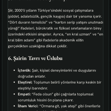
Şiir, 2000’li yılların Türkiye’sindeki sosyal çatışmalara
(şiddet, adaletsizlik, gençlik kaygısı) dair bir yansıma içerir.
“Dört duvarın temsilcisi” ve “karton serip yatışını unutmadı
yüreği” ifadeleri, bürokratik ve fiziksel sınırlamaların birey
üzerindeki etkisini simgeler. Ayrıca, “en kral uzman” ve “en
kral bilim adamı” gibi ifadelerle akademik elitin
gerçeklikten uzaklığına dikkat çekilir.
6. Şairin Tavrı ve Üslubu
İçtenlik:
Şair, kişisel deneyimlerini ve duygularını
doğrudan anlatır.
Eleştirel:
Toplumun belirli yönlerine karşı keskin bir
eleştiriyi barındırır.
Empati:
“Feda olsun” gibi çağrılarla toplumsal
sorumluluk hissini ön plana çıkarır.
İlham Verici:
“Ormana git, yak ateşi” gibi önerilerle