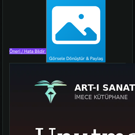
Öneri / Hata Bildir
Görsele Dönüştür & Paylaş