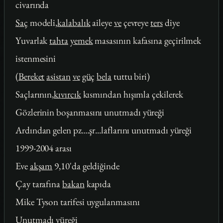
civarında
Saç
modeli,
kalabalık
aileye
ve
çevreye
ters
diye
Yuvarlak
tahta
yemek
masasının kafasına geçirilmek
istenmesini
(
Bereket
asistan
ve
güç
bela
tuttu biri)
Saçlarının,
kıvırcık
kısmından hışımla çekilerek
Gözlerinin boşanmasını unutmadı yüreği
Ardından gelen pz....şr...laflarını unutmadı yüreği
1999-2004 arası
Eve
akşam
9,10'da geldiğinde
Çay tarafına
bakan
kapıda
Mike Tyson tarifesi uygulanmasını
Unutmadı yüreği