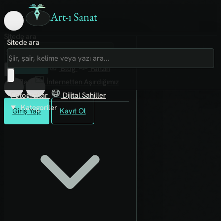
Art-ı Sanat
Sitede ara
Sitede ara
Art-ı Sosyal
İmece
Kütüphane
Blog
Fanzin
Rafları
İnternetten Aşırdığımız
Fotoğraflar
Dijital Sahiller
Kategoriler
Giriş Yap
Kayıt Ol