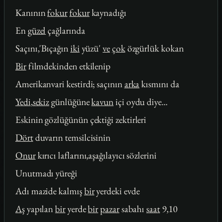
Kanının
fokur
fokur
kaynadığı
En
güzel
çağlarında
Saçını,'Bıçağın
iki
yüzü'
ve
çok
özgürlük kokan
Bir
filmdekinden etkilenip
Amerikanvari kestirdi; saçının
arka
kısmını da
Yedi
,
sekiz
günlüğüne
kavun
içi oydu diye...
Eskinin gözlüğünün çektiği zektirleri
Dört
duvarın temsilcisinin
Onur
kırıcı laflarını,aşağılayıcı sözlerini
Unutmadı yüreği
Adı mazide kalmış
bir
yerdeki evde
Aş
yapılan
bir
yerde
bir
pazar
sabahı
saat
9,10