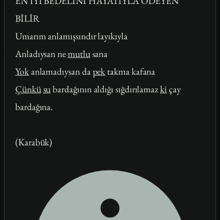
EN İYİ BEDELİNİ HAYATIYLA ÖDEYEN
BİLİR
Umarım anlamışsındır layıkıyla
Anladıysan ne
mutlu
sana
Yok
anlamadıysan da
pek
takma kafana
Çünkü
su
bardağının aldığı sığdırılamaz
ki
çay
bardağına.
(Karabük)