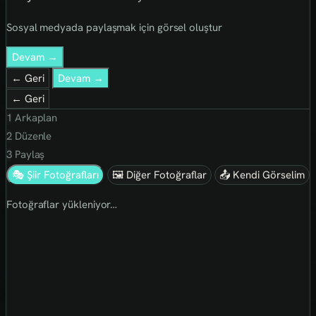
Sosyal medyada paylaşmak için görsel oluştur
Devam →
← Geri
Devam →
← Geri
1
Arkaplan
2
Düzenle
3
Paylaş
🎭 Şiir Fotoğrafları
🖼 Diğer Fotoğraflar
📤 Kendi Görselim
Fotoğraflar yükleniyor…