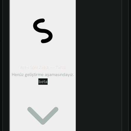
Art-ı Sûni Zekâ — Tahlil
Henüz geliştirme aşamasındayız.
beta