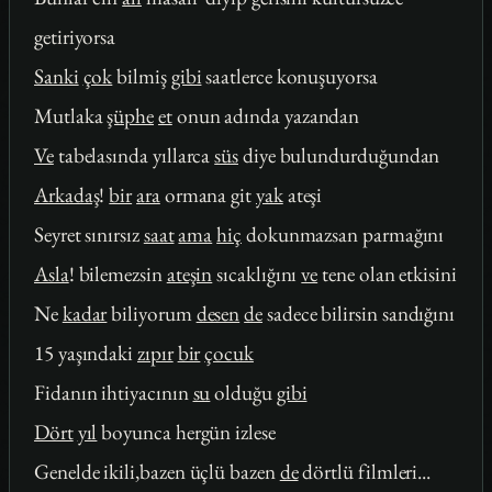
getiriyorsa
Sanki
çok
bilmiş
gibi
saatlerce konuşuyorsa
Mutlaka
şüphe
et
onun adında yazandan
Ve
tabelasında yıllarca
süs
diye bulundurduğundan
Arkadaş
!
bir
ara
ormana git
yak
ateşi
Seyret sınırsız
saat
ama
hiç
dokunmazsan parmağını
Asla
! bilemezsin
ateşin
sıcaklığını
ve
tene olan etkisini
Ne
kadar
biliyorum
desen
de
sadece bilirsin sandığını
15 yaşındaki
zıpır
bir
çocuk
Fidanın ihtiyacının
su
olduğu
gibi
Dört
yıl
boyunca hergün izlese
Genelde ikili,bazen üçlü bazen
de
dörtlü filmleri...