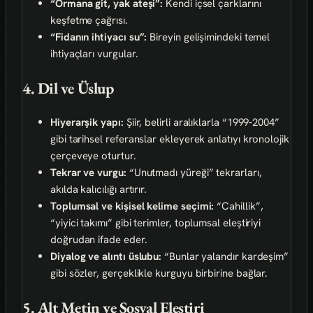
“Ormana git, yak ateşi”:
Kendi içsel çarklarını
keşfetme çağrısı.
“Fidanın ihtiyacı su”:
Bireyin gelişimindeki temel
ihtiyaçları vurgular.
4. Dil ve Üslup
Hiyerarşik yapı:
Şiir, belirli aralıklarla “1999‑2004”
gibi tarihsel referanslar ekleyerek anlatıyı kronolojik
çerçeveye oturtur.
Tekrar ve vurgu:
“Unutmadı yüreği” tekrarları,
akılda kalıcılığı artırır.
Toplumsal ve kişisel kelime seçimi:
“Cahillik”,
“yiyici takımı” gibi terimler, toplumsal eleştiriyi
doğrudan ifade eder.
Diyalog ve alıntı üslubu:
“Bunlar yalandır kardeşim”
gibi sözler, gerçeklikle kurguyu birbirine bağlar.
5. Alt Metin ve Sosyal Eleştiri