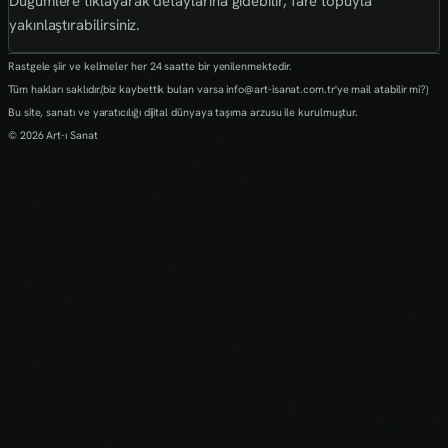
Düğümlere tıklayarak detaylarına gidebilir, fare topuyla
yakınlaştırabilirsiniz.
Rastgele şiir ve kelimeler her 24 saatte bir yenilenmektedir.
Tüm hakları saklıdır.(biz kaybettik bulan varsa info@art-isanat.com.tr'ye mail atabilir mi?)
Bu site, sanatı ve yaratıcılığı dijital dünyaya taşıma arzusu ile kurulmuştur.
© 2026 Art-ı Sanat