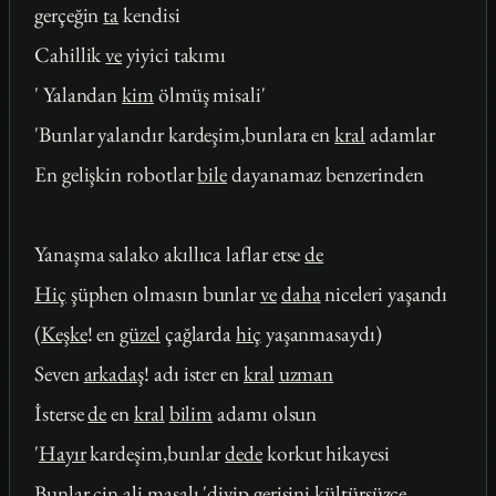
gerçeğin
ta
kendisi
Cahillik
ve
yiyici takımı
' Yalandan
kim
ölmüş misali'
'Bunlar yalandır kardeşim,bunlara en
kral
adamlar
En gelişkin robotlar
bile
dayanamaz benzerinden
Yanaşma salako akıllıca laflar etse
de
Hiç
şüphen olmasın bunlar
ve
daha
niceleri yaşandı
(
Keşke
! en
güzel
çağlarda
hiç
yaşanmasaydı)
Seven
arkadaş
! adı ister en
kral
uzman
İsterse
de
en
kral
bilim
adamı olsun
'
Hayır
kardeşim,bunlar
dede
korkut hikayesi
Bunlar cin
ali
masalı 'diyip gerisini kültürsüzce