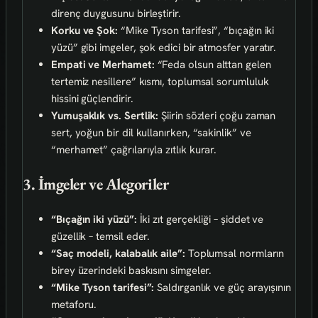
direnç duygusunu birleştirir.
Korku ve Şok:
“Mike Tyson tarifesi”, “bıçağın iki
yüzü” gibi imgeler, şok edici bir atmosfer yaratır.
Empati ve Merhamet:
“Feda olsun alttan gelen
tertemiz nesillere” kısmı, toplumsal sorumluluk
hissini güçlendirir.
Yumuşaklık vs. Sertlik:
Şiirin sözleri çoğu zaman
sert, yoğun bir dil kullanırken, “sakinlik” ve
“merhamet” çağrılarıyla zıtlık kurar.
3. İmgeler ve Alegoriler
“Bıçağın iki yüzü”:
İki zıt gerçekliği – şiddet ve
güzellik – temsil eder.
“Saç modeli, kalabalık aile”:
Toplumsal normların
birey üzerindeki baskısını simgeler.
“Mike Tyson tarifesi”:
Saldırganlık ve güç arayışının
metaforu.