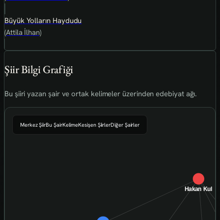
Büyük Yolların Haydudu
(Attila İlhan)
Şiir Bilgi Grafiği
Bu şiiri yazan şair ve ortak kelimeler üzerinden edebiyat ağı.
Merkez Şiir
Bu Şair
Kelime
Kesişen Şiirler
Diğer Şairler