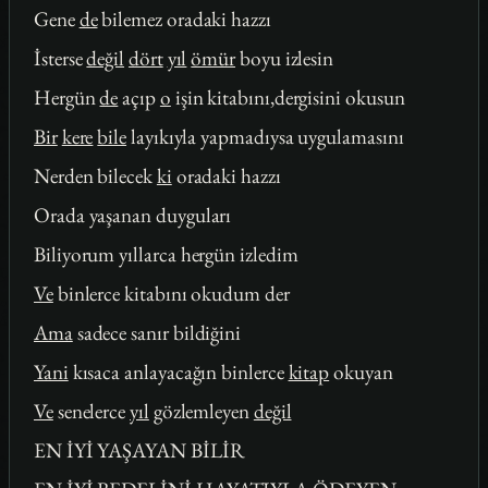
Gene
de
bilemez oradaki hazzı
İsterse
değil
dört
yıl
ömür
boyu izlesin
Hergün
de
açıp
o
işin kitabını,dergisini okusun
Bir
kere
bile
layıkıyla yapmadıysa uygulamasını
Nerden bilecek
ki
oradaki hazzı
Orada yaşanan duyguları
Biliyorum yıllarca hergün izledim
Ve
binlerce kitabını okudum der
Ama
sadece sanır bildiğini
Yani
kısaca anlayacağın binlerce
kitap
okuyan
Ve
senelerce
yıl
gözlemleyen
değil
EN İYİ YAŞAYAN BİLİR