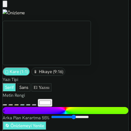
◻ Kare (1:1)
📱 Hikaye (9:16)
Yazı Tipi
Serif
Sans
El Yazısı
Metin Rengi
+
Arka Plan Karartma
55%
🔄 Önizlemeyi Yenile