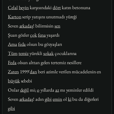
Celal
beyin
karşısındaki
dört
katın betonuna
Karton
serip yatışını unutmadı yüreği
Seven
arkadaş
! bilirmisin
sen
Şuan gözler
çok
fena
yaşardı
Ama
feda
olsun bu gözyaşları
Tüm
temiz
yürekli
sokak
çocuklarına
Feda
olsun alttan gelen tertemiz nesillere
Zaten
1999'
dan
beri azimle verilen mücadelenin en
büyük
sebebi
Onlar
değil
mi;
o
yıllarda
az
mı yeminler edildi
Seven
arkadaş
! adın
gibi
emin
ol
ki
bu da diğerleri
gibi