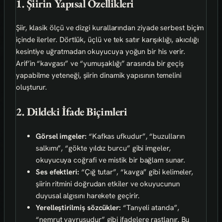
1. Şiirin Yapısal Özellikleri
Şiir, klasik ölçü ve dizgi kurallarından ziyade serbest biçim
içinde ilerler. Dörtlük, üçlü ve tek satır karışıklığı, akıcılığı
kesintiye uğratmadan okuyucuya yoğun bir his verir.
Arif’in “kavgası” ve “yumuşaklığı” arasında bir geçiş
yapabilme yeteneği, şiirin dinamik yapısının temelini
oluşturur.
2. Dildeki İfade Biçimleri
Görsel imgeler:
“Kafkas ufkudur”, “buzulların
salkımı”, “gökte yıldız burcu” gibi imgeler,
okuyucuya coğrafi ve mistik bir bağlam sunar.
Ses efektleri:
“Çığ tutar”, “kavga” gibi kelimeler,
şiirin ritmini doğrudan etkiler ve okuyucunun
duyusal algısını harekete geçirir.
Yerelleştirilmiş sözcükler:
“Tanyeli atanda”,
“nemrut yavrusudur” gibi ifadelere rastlanır. Bu