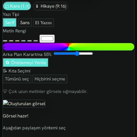
◻ Kare (1:1)
📱 Hikaye (9:16)
Yazı Tipi
Serif
Sans
El Yazısı
Metin Rengi
+
Arka Plan Karartma
55%
🔄 Önizlemeyi Yenile
📝 Kıta Seçimi
Tümünü seç
Hiçbirini seçme
💡 Çok uzun metinler görsele sığmayabilir.
Görsel hazır!
Aşağıdan paylaşım yöntemi seç