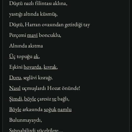
Düştü nazlı filintası aklına,
yastığı altında küsmüş,
Düştü, Harran ovasından getirdiği tay
Perçemi
mavi
boncuklu,
Alnında akıtma
Üç
topuğu
ak
,
Eşkini
hovarda
,
kıvrak
,
Doru
, seglâvi kısrağı.
Nasıl
uçmuşlardı Hozat önünde!
Şimdi
,
böyle
çaresiz
ve
bağlı,
Böyle
arkasında
soğuk
namlu
Bulunmayaydı,
Sığınabilirdi yüceltilere....