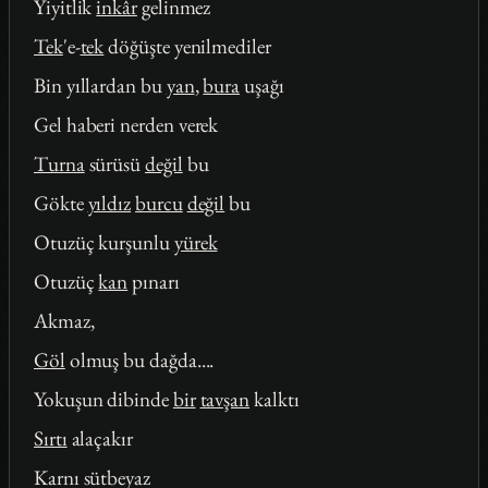
Yiyitlik
inkâr
gelinmez
Tek
'e-
tek
döğüşte yenilmediler
Bin yıllardan bu
yan
,
bura
uşağı
Gel haberi nerden verek
Turna
sürüsü
değil
bu
Gökte
yıldız
burcu
değil
bu
Otuzüç kurşunlu
yürek
Otuzüç
kan
pınarı
Akmaz,
Göl
olmuş bu dağda....
Yokuşun dibinde
bir
tavşan
kalktı
Sırtı
alaçakır
Karnı sütbeyaz