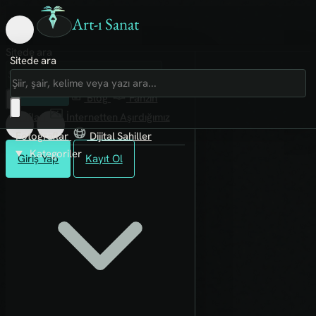
Art-ı Sanat
Sitede ara
Sitede ara
Art-ı Sosyal
İmece
Kütüphane
Blog
Fanzin
Rafları
İnternetten Aşırdığımız
Fotoğraflar
Dijital Sahiller
Kategoriler
Giriş Yap
Kayıt Ol