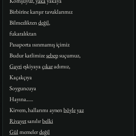
Komşuyuz,
yaka
yakaya
Birbirine karışır tavuklarımız
Bilmezlikten
değil
,
fukaralıktan
Pasaporta ısınmamış içimiz
Budur katlimize
sebep
suçumuz,
Gayri
eşkiyaya
çıkar
adımız,
Kaçakçıya
Soyguncuya
Hayına......
Kirvem, hallarımı aynen
böyle
yaz
Rivayet
sanılır
belki
Gül
memeler
değil