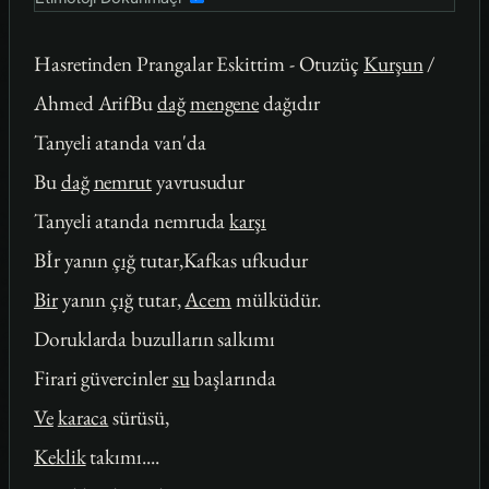
Hasretinden Prangalar Eskittim - Otuzüç
Kurşun
/
Ahmed ArifBu
dağ
mengene
dağıdır
Tanyeli atanda van'da
Bu
dağ
nemrut
yavrusudur
Tanyeli atanda nemruda
karşı
Bİr yanın
çığ
tutar,Kafkas ufkudur
Bir
yanın
çığ
tutar,
Acem
mülküdür.
Doruklarda buzulların salkımı
Firari güvercinler
su
başlarında
Ve
karaca
sürüsü,
Keklik
takımı....