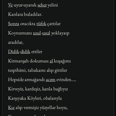
Ve
uyur-uyanık
seher
yelini
Kanlara buladılar.
Sonra
oracıkta
tüfek
çattılar
Koynumuzu
usul
-
usul
yoklayaıp
aradılar,
Didik
-
didik
ettiler
Kirmanşah dokuması
al
kuşağımı
tespihimi, tabakamı alıp gittiler
Hepside armağandı
acem
evinden.....
Kirveyiz, kardeşiz, kanla bağlıyız
Karşıyaka Köyleri, obalarıyla
Kız
alıp vermişiz yüzyıllar boyu,