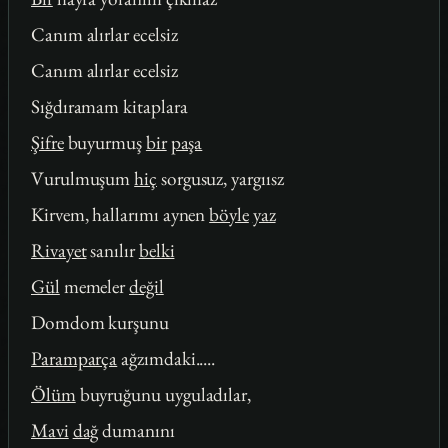
Canım alırlar ecelsiz
Canım alırlar ecelsiz
Sığdıramam kitaplara
Şifre
buyurmuş
bir
paşa
Vurulmuşum
hiç
sorgusuz, yargıısz
Kirvem, hallarımı aynen
böyle
yaz
Rivayet
sanılır
belki
Gül
memeler
değil
Domdom kurşunu
Paramparça
ağzımdaki.....
Ölüm
buyruğunu uyguladılar,
Mavi
dağ
dumanını