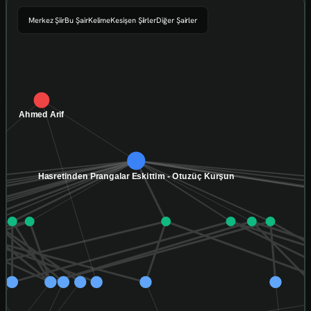
Merkez Şiir
Bu Şair
Kelime
Kesişen Şiirler
Diğer Şairler