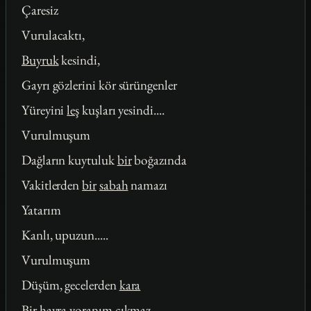
Çaresiz
Vurulacaktı,
Buyruk
kesindi,
Gayrı gözlerini kör sürüngenler
Yüreyini
leş
kuşları yesindi....
Vurulmuşum
Dağların kuytuluk
bir
boğazında
Vakitlerden
bir
sabah
namazı
Yatarım
Kanlı, upuzun.....
Vurulmuşum
Düşüm, gecelerden
kara
Bir
hayra yoranım çıkmaz