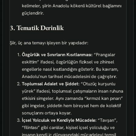
kelimeler, şiirin Anadolu kökenli kültürel bağlamını
güçlendirir.
3. Tematik Derinlik
Şiir, üç ana temayı işleyen bir yapıdadır:
Özgürlük ve Sınırların Kısıtlanması:
“Prangalar
eskittim” ifadesi, özgürlüğün fiziksel ve zihinsel
engellerle nasıl kısıtlandığını gösterir. Bu kavram,
Anadolu’nun tarihsel mücadelesini de çağrıştırır.
Toplumsal Adalet ve Şiddet:
“Otuzüç kurşunlu
yürek” ifadesi, toplumsal çatışmaların insan ruhuna
etkisini simgeler. Aynı zamanda “kırmızıl kan pınarı”
gibi imgeler, şiddetin hem bireysel hem de kolektif
sonuçlarını ortaya koyar.
İçsel Yolculuk ve Kendiyle Mücadele:
“Tavşan”,
“filintası” gibi canlılar, kişisel içsel yolculuğu ve
insanın kendi iç dünyasındaki mücadeleyi temsil