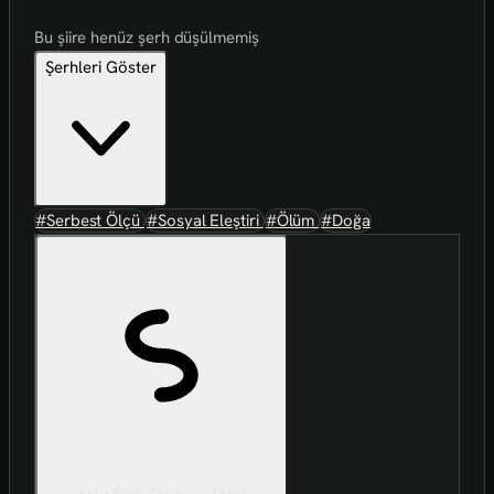
Bu şiire henüz şerh düşülmemiş
Şerhleri Göster
#Serbest Ölçü
#Sosyal Eleştiri
#Ölüm
#Doğa
Art-ı Sûni Zekâ — Tahlil