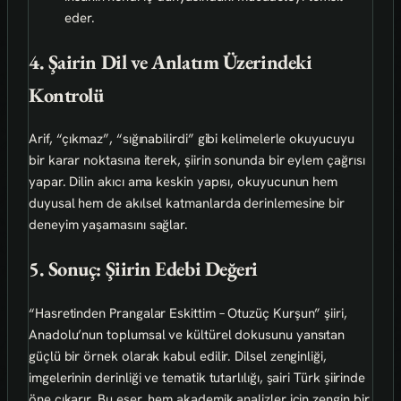
eder.
4. Şairin Dil ve Anlatım Üzerindeki
Kontrolü
Arif, “çıkmaz”, “sığınabilirdi” gibi kelimelerle okuyucuyu
bir karar noktasına iterek, şiirin sonunda bir eylem çağrısı
yapar. Dilin akıcı ama keskin yapısı, okuyucunun hem
duyusal hem de akılsel katmanlarda derinlemesine bir
deneyim yaşamasını sağlar.
5. Sonuç: Şiirin Edebi Değeri
“Hasretinden Prangalar Eskittim – Otuzüç Kurşun” şiiri,
Anadolu’nun toplumsal ve kültürel dokusunu yansıtan
güçlü bir örnek olarak kabul edilir. Dilsel zenginliği,
imgelerinin derinliği ve tematik tutarlılığı, şairi Türk şiirinde
öne çıkarır. Bu eser, hem akademik analizler için zengin bir