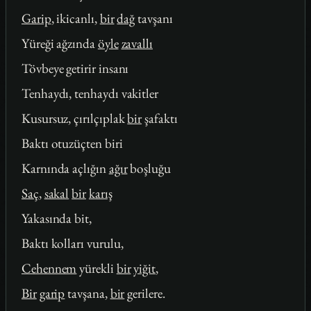
Garip
, ikicanlı,
bir
dağ
tavşanı
Yüreği ağzında
öyle
zavallı
Tövbeye getirir insanı
Tenhaydı, tenhaydı vakitler
Kusursuz, çırılçıplak
bir
şafaktı
Baktı otuzüçten biri
Karnında açlığın
ağır
boşluğu
Saç
,
sakal
bir
karış
Yakasında bit,
Baktı kolları vurulu,
Cehennem
yürekli
bir
yiğit
,
Bir
garip
tavşana,
bir
gerilere.