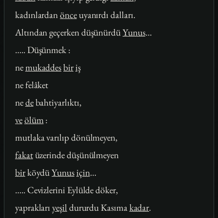
kadınlardan
önce
uyanırdı dalları.
Altından geçerken düşünürdü
Yunus
…
….. Düşünmek :
ne
mukaddes
bir
iş
ne felâket
ne
de
bahtiyarlıktı,
ve
ölüm
:
mutlaka varılıp dönülmeyen,
fakat
üzerinde düşünülmeyen
bir
köydü
Yunus
için
…
….. Cevizlerini Eylülde döker,
yaprakları
yeşil
dururdu Kasıma
kadar
.