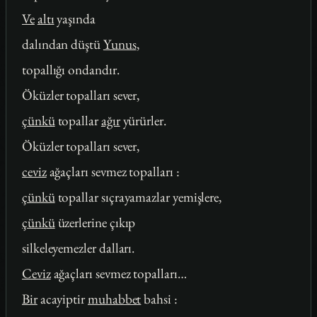
Ve
altı
yaşında
dalından düştü
Yunus
,
topallığı ondandır.
Öküzler topalları sever,
çünkü
topallar
ağır
yürürler.
Öküzler topalları sever,
ceviz
ağaçları sevmez topalları :
çünkü
topallar sıçrayamazlar yemişlere,
çünkü
üzerlerine çıkıp
silkeleyemezler dalları.
Ceviz
ağaçları sevmez topalları…
Bir
acayiptir
muhabbet
bahsi :