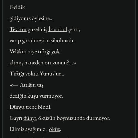
Geldik
gidiyoruz öylesine…
Tevatür
güzelmiş
İstanbul
şehri,
varıp görülmesi nasibolmadı.
Velâkin niye tiftiği
yok
altmış
haneden otuzunun?…»
Tiftiği yoktu
Yunus
’
un
…
«— Attığın
taş
dediğin kuşu vurmuyor.
Dünya
trene bindi.
Gayrı
dünya
öküzün boynuzunda durmuyor.
Elimiz ayağımız :
öküz
.