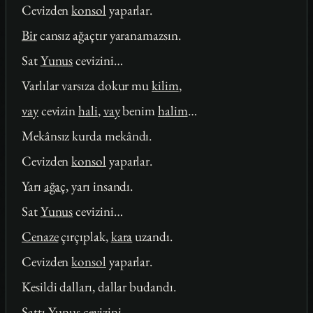
Cevizden
konsol
yaparlar.
Bir
cansız ağaçtır yaranamazsın.
Sat
Yunus
cevizini…
Varlılar varsıza dokur mu
kilim
,
vay
cevizin
hali
,
vay
benim
halim
…
Mekânsız kurda mekândı.
Cevizden
konsol
yaparlar.
Yarı
ağaç
, yarı insandı.
Sat
Yunus
cevizini…
Cenaze
çırçıplak,
kara
uzandı.
Cevizden
konsol
yaparlar.
Kesildi dalları, dallar budandı.
Sattı
Yunus
cevizini…