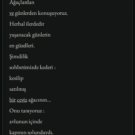
Ağaçlardan
ve
günlerden konuşuyoruz.
Herhal ilerdedir
yaşanacak günlerin
en güzelleri.
Şimdilik
sohbetimizde kederi :
kesilip
satılmış
bir
ceviz
ağacının…
Onu tanıyoruz :
avlunun içinde
kapının solundaydı.