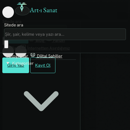
Art-ı Sanat
Sitede ara
Sitede ara
Art-ı Sosyal
İmece
Kütüphane
Blog
Fanzin
Rafları
İnternetten Aşırdığımız
Fotoğraflar
Dijital Sahiller
Kategoriler
Giriş Yap
Kayıt Ol