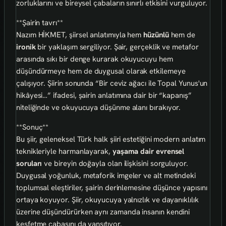
zorluklarını ve bireysel çabaların sınırlı etkisini vurguluyor.
**Şairin tavrı**
Nazım HİKMET, şiirsel anlatımıyla hem
hüzünlü
hem de
ironik
bir yaklaşım sergiliyor. Şair, gerçeklik ve metafor
arasında sıkı bir denge kurarak okuyucuyu hem
düşündürmeye hem de duygusal olarak etkilemeye
çalışıyor. Şiirin sonunda “Bir ceviz ağacı ile Topal Yunus'un
hikâyesi…” ifadesi, şairin anlatımına dair bir “kapanış”
niteliğinde ve okuyucuya düşünme alanı bırakıyor.
**Sonuç**
Bu şiir, geleneksel Türk halk şiiri estetiğini modern anlatım
teknikleriyle harmanlayarak,
yaşama dair evrensel
soruları
ve bireyin doğayla olan ilişkisini sorguluyor.
Duygusal yoğunluk, metaforik imgeler ve alt metindeki
toplumsal eleştiriler, şairin derinlemesine düşünce yapısını
ortaya koyuyor. Şiir, okuyucuya yalnızlık ve dayanıklılık
üzerine düşündürürken aynı zamanda insanın kendini
keşfetme çabasını da yansıtıyor.