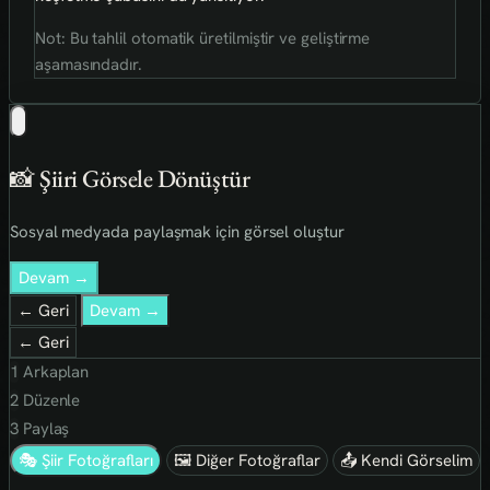
Not: Bu tahlil otomatik üretilmiştir ve geliştirme
aşamasındadır.
📸 Şiiri Görsele Dönüştür
Sosyal medyada paylaşmak için görsel oluştur
Devam →
← Geri
Devam →
← Geri
1
Arkaplan
2
Düzenle
3
Paylaş
🎭 Şiir Fotoğrafları
🖼 Diğer Fotoğraflar
📤 Kendi Görselim