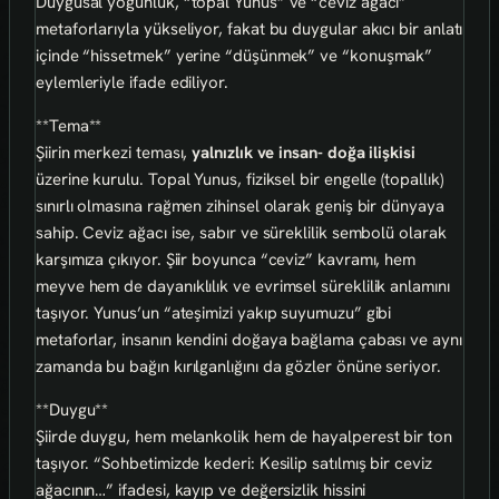
Duygusal yoğunluk, “topal Yunus” ve “ceviz ağacı”
metaforlarıyla yükseliyor, fakat bu duygular akıcı bir anlatı
içinde “hissetmek” yerine “düşünmek” ve “konuşmak”
eylemleriyle ifade ediliyor.
**Tema**
Şiirin merkezi teması,
yalnızlık ve insan- doğa ilişkisi
üzerine kurulu. Topal Yunus, fiziksel bir engelle (topallık)
sınırlı olmasına rağmen zihinsel olarak geniş bir dünyaya
sahip. Ceviz ağacı ise, sabır ve süreklilik sembolü olarak
karşımıza çıkıyor. Şiir boyunca “ceviz” kavramı, hem
meyve hem de dayanıklılık ve evrimsel süreklilik anlamını
taşıyor. Yunus’un “ateşimizi yakıp suyumuzu” gibi
metaforlar, insanın kendini doğaya bağlama çabası ve aynı
zamanda bu bağın kırılganlığını da gözler önüne seriyor.
**Duygu**
Şiirde duygu, hem melankolik hem de hayalperest bir ton
taşıyor. “Sohbetimizde kederi: Kesilip satılmış bir ceviz
ağacının…” ifadesi, kayıp ve değersizlik hissini