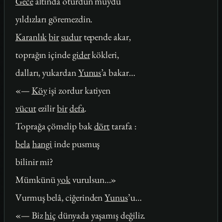
Gece
altında oturdun muydu
yıldızları göremezdin.
Karanlık
bir
sudur
tepende akar,
toprağın içinde
gider
kökleri,
dalları, yukardan
Yunus
’a bakar…
«—
Köy
işi zordur katiyen
vücut
ezilir
bir
defa
.
Toprağa çömelip bak
dört
tarafa :
bela
hangi
inde pusmuş
bilinir mi?
Mümkünü
yok
vurulsun…»
Vurmuş belâ, ciğerinden
Yunus
’u…
«— Biz
hiç
dünyada yaşamış değiliz.