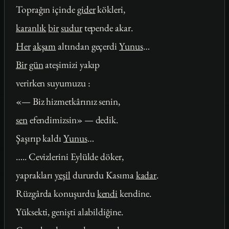
Toprağın içinde
gider
kökleri,
karanlık
bir
sudur
tepende akar.
Her
akşam
altından geçerdi
Yunus
…
Bir
gün
ateşimizi yakıp
verirken suyumuzu :
«— Biz hizmetkârınız senin,
sen
efendimizsin» — dedik.
Şaşırıp kaldı
Yunus
…
….. Cevizlerini Eylülde döker,
yaprakları
yeşil
dururdu Kasıma
kadar
.
Rüzgârda konuşurdu
kendi
kendine.
Yüksekti, genişti alabildiğine.