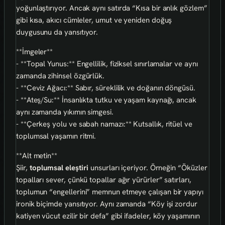
yoğunlaştırıyor. Ancak aynı satırda “Kısa bir anlık gözlem”
gibi kısa, akıcı cümleler, umut ve yeniden doğuş
duygusunu da yansıtıyor.
**İmgeler**
- **Topal Yunus:** Engellilik, fiziksel sınırlamalar ve aynı
zamanda zihinsel özgürlük.
- **Ceviz Ağacı:** Sabır, süreklilik ve doğanın döngüsü.
- **Ateş/Su:** İnsanlıkta tutku ve yaşam kaynağı, ancak
aynı zamanda yıkımın simgesi.
- **Çerkeş yolu ve sabah namazı:** Kutsallık, ritüel ve
toplumsal yaşamın ritmi.
**Alt metin**
Şiir,
toplumsal eleştiri
unsurları içeriyor. Örneğin “Öküzler
topalları sever, çünkü topallar ağır yürürler” satırları,
toplumun “engellerini” memnun etmeye çalışan bir yapıyı
ironik biçimde yansıtıyor. Aynı zamanda “Köy işi zordur
katiyen vücut ezilir bir defa” gibi ifadeler, köy yaşamının