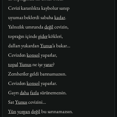
Cevizi karanlıkta kaybolur sanıp
uyumaz beklerdi sabaha
kadar
.
Yalnızlık umrunda
değil
cevizin,
toprağın içinde
gider
kökleri,
dalları yukardan
Yunus
’a bakar…
Cevizden
konsol
yaparlar,
topal
Yunus
ne işe
yarar
?
Zemheriler geldi barınamazsın.
Cevizden
konsol
yaparlar.
Gayrı
daha
fazla
sürünemezsin.
Sat
Yunus
cevizini…
Yün
yorgan
değil
bu sarınamazsın.