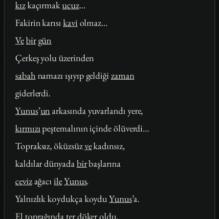
kız
kaçırmak
ucuz
…
Fakirin karısı
kavi
olmaz…
Ve
bir
gün
Çerkeş yolu üzerinden
sabah
namazı ışıyıp geldiği
zaman
giderlerdi.
Yunus
’
un
arkasında yuvarlandı yere,
kırmızı
peştemalının içinde ölüverdi…
Topraksız, öküzsüz
ve
kadınsız,
kaldılar dünyada
bir
başlarına
ceviz
ağacı
ile
Yunus
.
Yalnızlık koydukça koydu
Yunus
’a.
El toprağında ter döker oldu.