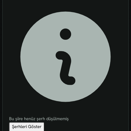
Bu şiire henüz şerh düşülmemiş
Şerhleri Göster