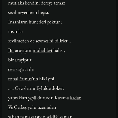
mutlaka kendini dereye atmaz
sevilmeyenlerin hepsi.
İnsanların hünerleri çoktur :
insanlar
sevilmeden
de
sevmesini bilirler…
Bir
acayiptir
muhabbet
bahsi,
bir
acayiptir
ceviz
ağacı
ile
topal
Yunus
’
un
hikâyesi…
….. Cevizlerini Eylülde döker,
yaprakları
yeşil
dururdu Kasıma
kadar
.
Ve
Çerkeş yolu üzerinden
sabah
namazı ışıyıp geldiği
zaman
,