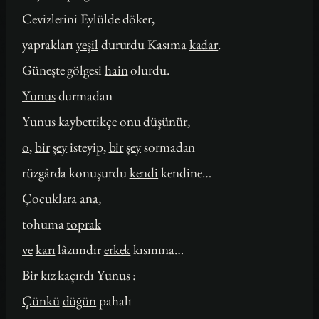
Cevizlerini Eylülde döker,
yaprakları
yeşil
dururdu Kasıma
kadar
.
Güneşte gölgesi
hain
olurdu.
Yunus
durmadan
Yunus
kaybettikçe onu düşünür,
o
,
bir
şey
isteyip,
bir
şey
sormadan
rüzgârda konuşurdu
kendi
kendine…
Çocuklara
ana
,
tohuma
toprak
ve
karı
lâzımdır
erkek
kısmına…
Bir
kız
kaçırdı
Yunus
:
Çünkü
düğün
pahalı