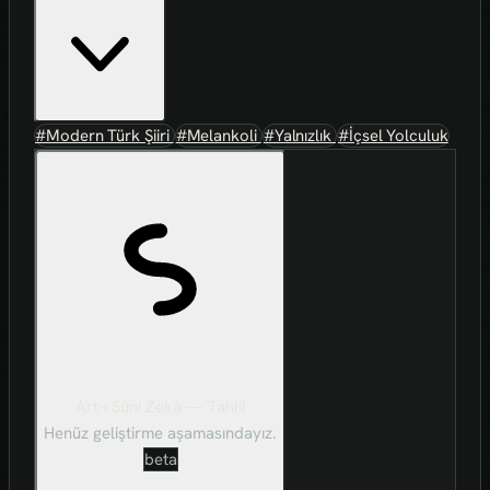
#Modern Türk Şiiri
#Melankoli
#Yalnızlık
#İçsel Yolculuk
Art-ı Sûni Zekâ — Tahlil
Henüz geliştirme aşamasındayız.
beta