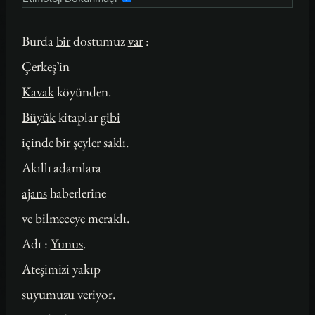
Burda
bir
dostumuz
var
:
Çerkeş’in
Kavak
köyünden.
Büyük
kitaplar
gibi
içinde
bir
şeyler saklı.
Akıllı adamlara
ajans
haberlerine
ve
bilmeceye meraklı.
Adı :
Yunus
.
Ateşimizi yakıp
suyumuzu veriyor.