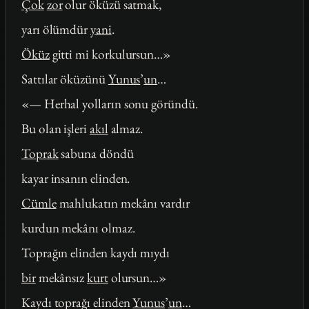
Çok
zor
olur öküzü satmak,
yarı ölümdür
yani
.
Öküz
gitti mi korkulursun…»
Sattılar öküzünü
Yunus
’
un
…
«— Herhal yolların sonu göründü.
Bu olan işleri
akıl
almaz.
Toprak
sabuna döndü
kayar insanın elinden.
Cümle
mahlukatın mekânı vardır
kurdun mekânı olmaz.
Toprağın elinden kaydı mıydı
bir
mekânsız
kurt
olursun…»
Kaydı toprağı elinden
Yunus
’
un
…