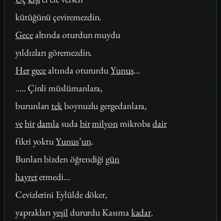
kütüğünü çeviremezdin.
Gece
altında oturdun muydu
yıldızları göremezdin.
Her
gece
altında otururdu
Yunus
…
….. Çinli müslümanlara,
burunları
tek
boynuzlu gergedanlara,
ve
bir
damla
suda
bir
milyon
mikroba
dair
fikri yoktu
Yunus
’
un
.
Bunları bizden öğrendiği
gün
hayret
etmedi…
Cevizlerini Eylülde döker,
yaprakları
yeşil
dururdu Kasıma
kadar
.