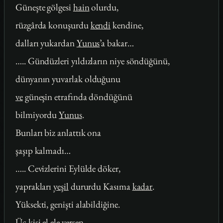
Güneşte gölgesi
hain
olurdu,
rüzgârda konuşurdu
kendi
kendine,
dalları yukardan
Yunus
’a bakar…
….. Gündüzleri yıldızların niye söndüğünü,
dünyanın yuvarlak olduğunu
ve
güneşin etrafında döndüğünü
bilmiyordu
Yunus
.
Bunları biz anlattık ona
şaşıp kalmadı…
….. Cevizlerini Eylülde döker,
yaprakları
yeşil
dururdu Kasıma
kadar
.
Yüksekti, genişti alabildiğine.
Üç
kişi
el ele versen