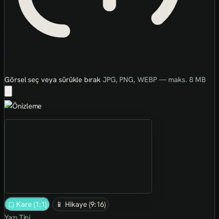
Görsel seç veya sürükle bırak
JPG, PNG, WEBP — maks. 8 MB
◻ Kare (1:1)
📱 Hikaye (9:16)
Yazı Tipi