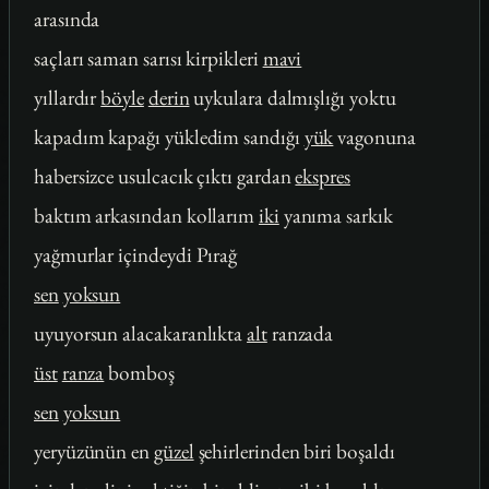
arasında
saçları saman sarısı kirpikleri
mavi
yıllardır
böyle
derin
uykulara dalmışlığı yoktu
kapadım kapağı yükledim sandığı
yük
vagonuna
habersizce usulcacık çıktı gardan
ekspres
baktım arkasından kollarım
iki
yanıma sarkık
yağmurlar içindeydi Pırağ
sen
yoksun
uyuyorsun alacakaranlıkta
alt
ranzada
üst
ranza
bomboş
sen
yoksun
yeryüzünün en
güzel
şehirlerinden biri boşaldı