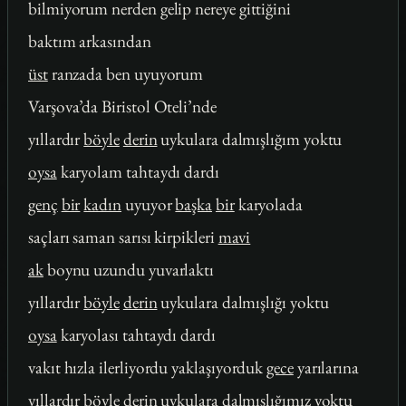
bilmiyorum nerden gelip nereye gittiğini
baktım arkasından
üst
ranzada ben uyuyorum
Varşova’da Biristol Oteli’nde
yıllardır
böyle
derin
uykulara dalmışlığım yoktu
oysa
karyolam tahtaydı dardı
genç
bir
kadın
uyuyor
başka
bir
karyolada
saçları saman sarısı kirpikleri
mavi
ak
boynu uzundu yuvarlaktı
yıllardır
böyle
derin
uykulara dalmışlığı yoktu
oysa
karyolası tahtaydı dardı
vakıt hızla ilerliyordu yaklaşıyorduk
gece
yarılarına
yıllardır
böyle
derin
uykulara dalmışlığımız yoktu