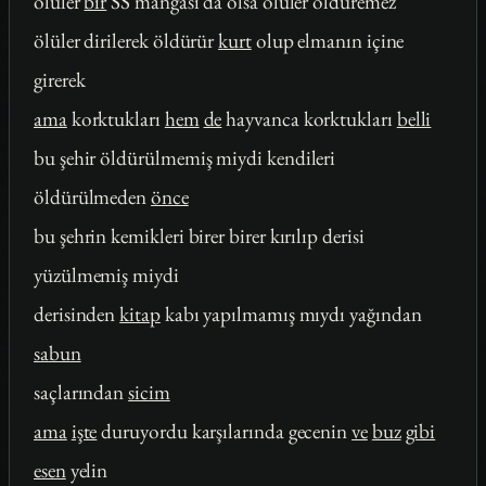
ölüler
bir
SS mangası da olsa ölüler öldüremez
ölüler dirilerek öldürür
kurt
olup elmanın içine
girerek
ama
korktukları
hem
de
hayvanca korktukları
belli
bu şehir öldürülmemiş miydi kendileri
öldürülmeden
önce
bu şehrin kemikleri birer birer kırılıp derisi
yüzülmemiş miydi
derisinden
kitap
kabı yapılmamış mıydı yağından
sabun
saçlarından
sicim
ama
işte
duruyordu karşılarında gecenin
ve
buz
gibi
esen
yelin