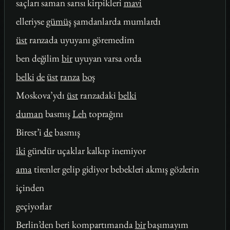
saçları saman sarısı kirpikleri
mavi
elleriyse
gümüş
şamdanlarda mumlardı
üst
ranzada uyuyanı göremedim
ben değilim
bir
uyuyan varsa orda
belki
de
üst
ranza
boş
Moskova’ydı
üst
ranzadaki
belki
duman
basmış
Leh
toprağını
Birest’i
de
basmış
iki
gündür uçaklar kalkıp inemiyor
ama
tirenler gelip gidiyor bebekleri akmış gözlerin
içinden
geçiyorlar
Berlin’den beri kompartımanda
bir
başımayım