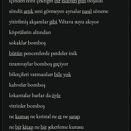
içinden elini çektiğin
bir
eldiven
gibi
boşaldı
söndü
artık
seni görmeyen aynalar
nasıl
sönerse
yitirilmiş akşamlar
gibi
Vıltava suyu akıyor
köprülerin altından
sokaklar bomboş
bütün
pencerelerde perdeler inik
tıramvaylar bomboş geçiyor
biletçileri vatmanları
bile
yok
kahveler bomboş
lokantalar barlar da
öyle
vitrinler bomboş
ne
kumaş
ne kıristal ne
et
ne
şarap
ne
bir
kitap
ne
bir
şekerleme kutusu