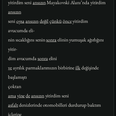
yitirdim seni
ansızın
Mayakovski Alanı’nda yitirdim
ansızın
seni
oysa
ansızın
değil
çünkü
önce
yitirdim
avucumda eli-
nin sıcaklığını senin
sonra
elinin yumuşak ağırlığını
yitir-
dim avucumda
sonra
elini
ve
ayrılık parmaklarımızın birbirine
ilk
değişinde
başlamıştı
çoktan
ama
yine
de
ansızın
yitirdim seni
asfalt
denizlerinde otomobilleri durdurup baktım
içlerine