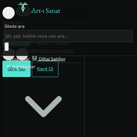
Art-ı Sanat
Sitede ara
Sitede ara
Art-ı Sosyal
İmece
Kütüphane
Blog
Fanzin
Rafları
İnternetten Aşırdığımız
Fotoğraflar
Dijital Sahiller
Kategoriler
Giriş Yap
Kayıt Ol