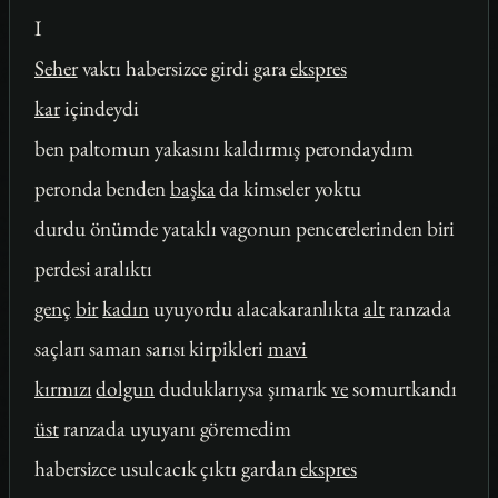
I
Seher
vaktı habersizce girdi gara
ekspres
kar
içindeydi
ben paltomun yakasını kaldırmış perondaydım
peronda benden
başka
da kimseler yoktu
durdu önümde yataklı vagonun pencerelerinden biri
perdesi aralıktı
genç
bir
kadın
uyuyordu alacakaranlıkta
alt
ranzada
saçları saman sarısı kirpikleri
mavi
kırmızı
dolgun
duduklarıysa şımarık
ve
somurtkandı
üst
ranzada uyuyanı göremedim
habersizce usulcacık çıktı gardan
ekspres