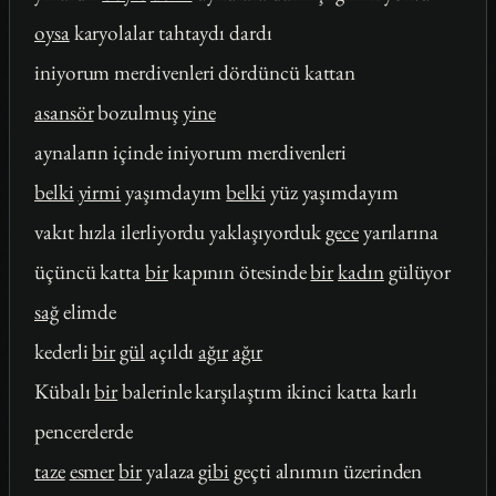
oysa
karyolalar tahtaydı dardı
iniyorum merdivenleri dördüncü kattan
asansör
bozulmuş
yine
aynaların içinde iniyorum merdivenleri
belki
yirmi
yaşımdayım
belki
yüz yaşımdayım
vakıt hızla ilerliyordu yaklaşıyorduk
gece
yarılarına
üçüncü katta
bir
kapının ötesinde
bir
kadın
gülüyor
sağ
elimde
kederli
bir
gül
açıldı
ağır
ağır
Kübalı
bir
balerinle karşılaştım ikinci katta karlı
pencerelerde
taze
esmer
bir
yalaza
gibi
geçti alnımın üzerinden