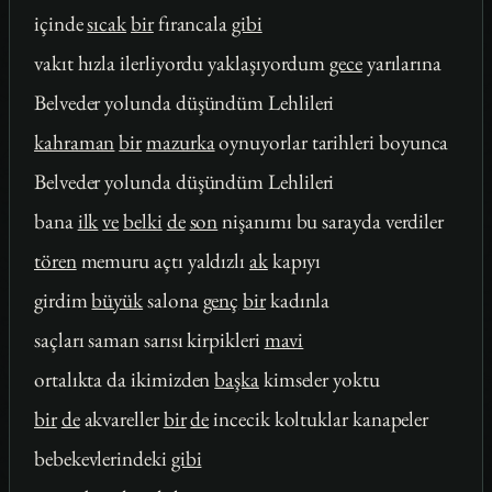
içinde
sıcak
bir
fırancala
gibi
vakıt hızla ilerliyordu yaklaşıyordum
gece
yarılarına
Belveder yolunda düşündüm Lehlileri
kahraman
bir
mazurka
oynuyorlar tarihleri boyunca
Belveder yolunda düşündüm Lehlileri
bana
ilk
ve
belki
de
son
nişanımı bu sarayda verdiler
tören
memuru açtı yaldızlı
ak
kapıyı
girdim
büyük
salona
genç
bir
kadınla
saçları saman sarısı kirpikleri
mavi
ortalıkta da ikimizden
başka
kimseler yoktu
bir
de
akvareller
bir
de
incecik koltuklar kanapeler
bebekevlerindeki
gibi