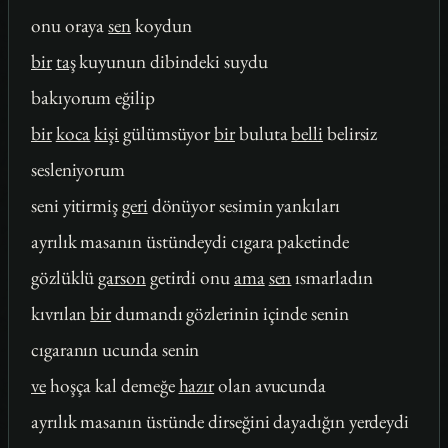
onu oraya
sen
koydun
bir
taş
kuyunun dibindeki suydu
bakıyorum eğilip
bir
koca
kişi
gülümsüyor
bir
buluta
belli
belirsiz
sesleniyorum
seni yitirmiş
geri
dönüyor sesimin yankıları
ayrılık masanın üstündeydi cıgara paketinde
gözlüklü
garson
getirdi onu
ama
sen
ısmarladın
kıvrılan
bir
dumandı gözlerinin içinde senin
cıgaranın ucunda senin
ve
hoşça kal demeğe
hazır
olan avucunda
ayrılık masanın üstünde dirseğini dayadığın yerdeydi