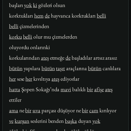
başları
yok
ki
gözleri olsun
korktukları
hem
de
hayvanca korktukları
belli
belli
çizmelerinden
korku
belli
olur mu çizmelerden
oluyordu onlarınki
korkularından
ateş
etmeğe
de
başladılar artsız arasız
bütün
yapılara
bütün
taşıt
araçlarına
bütün
canlılara
her
sese
her
kıvıltıya
ateş
ediyorlar
hatta
Şopen Sokağı’nda
mavi
balıklı
bir
afişe
ateş
ettiler
ama
ne
bir
sıva
parçası düşüyor ne
bir
cam
kırılıyor
ve
kurşun
seslerini benden
başka
duyan
yok