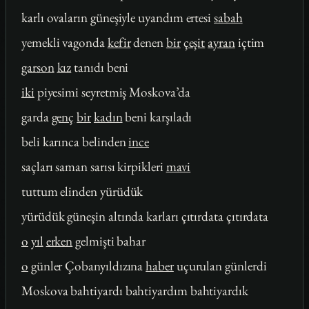
karlı ovaların güneşiyle uyandım ertesi
sabah
yemekli vagonda
kefir
denen
bir
çeşit
ayran
içtim
garson
kız
tanıdı beni
iki
piyesimi seyretmiş Moskova’da
garda
genç
bir
kadın
beni karşıladı
beli karınca belinden
ince
saçları saman sarısı kirpikleri
mavi
tuttum elinden yürüdük
yürüdük güneşin altında karları çıtırdata çıtırdata
o
yıl
erken
gelmişti bahar
o
günler Çobanyıldızına
haber
uçurulan günlerdi
Moskova bahtiyardı bahtiyardım bahtiyardık