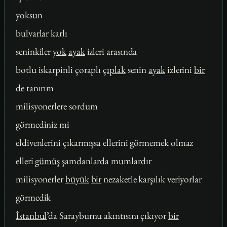
yoksun
bulvarlar karlı
seninkiler
yok
ayak
izleri arasında
botlu iskarpinli çoraplı
çıplak
senin
ayak
izlerini
bir
de
tanırım
milisyonerlere sordum
görmediniz mi
eldivenlerini çıkarmışsa ellerini görmemek olmaz
elleri
gümüş
şamdanlarda mumlardır
milisyonerler
büyük
bir
nezaketle karşılık veriyorlar
görmedik
İstanbul
’da Sarayburnu akıntısını çıkıyor
bir