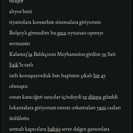
telaştır
alıyor beni
tiyatrolara konserlere sinemalara giriyorum
Bolşoy’a girmedim bu
gece
oynanan operayı
sevmezsin
Kalamış’
ta
Balıkçının Meyhanesine girdim
ve
Sait
Faik
’le tatlı
tatlı konuşuyorduk ben hapisten çıkalı
bir
ay
olmuştu
onun karaciğeri sancılar içindeydi
ve
dünya
güzeldi
lokantalara giriyorum estırat orkestraları
yani
cazları
ünlülerin
sırmalı kapıcılara
bahşiş
sever dalgın garsonlara