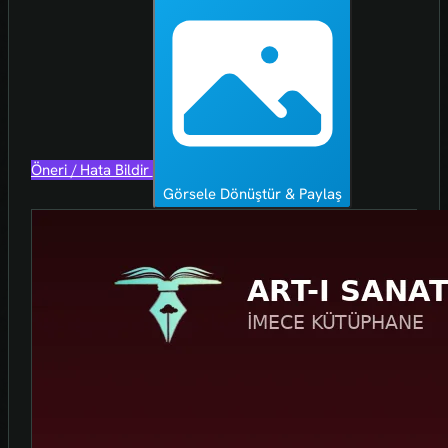
Öneri / Hata Bildir
Görsele Dönüştür & Paylaş