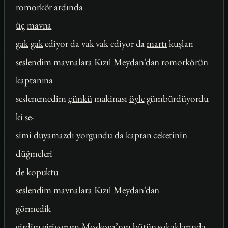
romorkör ardında
üç
mavna
gak
gak
ediyor da vak vak ediyor da
martı
kuşları
seslendim mavnalara
Kızıl
Meydan
’
dan
romorkörün
kaptanına
seslenemedim
çünkü
makinası
öyle
gümbürdüyordu
ki
se
-
simi duyamazdı yorgundu da
kaptan
ceketinin
düğmeleri
de
kopuktu
seslendim mavnalara
Kızıl
Meydan
’
dan
görmedik
girdim giriyorum Moskova’nın
bütün
sokaklarında