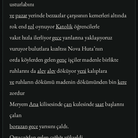
usturlabını
ve
pazar
yerinde bezzazlar çarşısının kemerleri altında
rok end
rol
oynuyor
Katolik
öğrencilerle
vakıt hızla ilerliyor
gece
yarılarına yaklaşıyoruz
vuruyor bulutlara kızıltısı Nova Huta’nın
orda köylerden gelen
genç
işçiler madenle birlikte
ruhlarını da
alev
alev
döküyor
yeni
kalıplara
ve
ruhların dökümü madenin dökümünden bin
kere
zordur
Meryem
Ana
kilisesinde
çan
kulesinde
saat
başlarını
çalan
borazan
gece
yarısını çaldı.
Ortaçağdan gelen çığlığı yükseldi