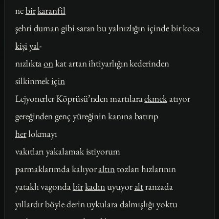
ne
bir
karanfil
şehri
duman
gibi
saran bu yalnızlığın içinde
bir
koca
kişi
yal
-
nızlıkta
on
kat artan ihtiyarlığın kederinden
silkinmek
için
Lejyonerler Köprüsü’nden martılara
ekmek
atıyor
gereğinden
genç
yüreğinin kanına batırıp
her
lokmayı
vakıtları yakalamak istiyorum
parmaklarımda kalıyor
altın
tozları hızlarının
yataklı vagonda
bir
kadın
uyuyor
alt
ranzada
yıllardır
böyle
derin
uykulara dalmışlığı yoktu