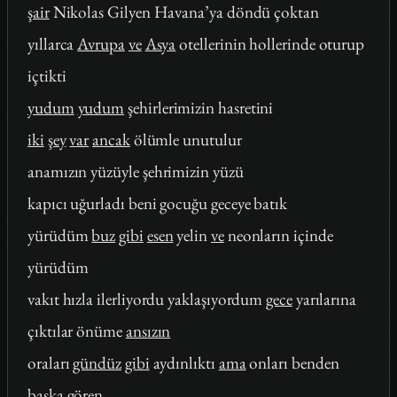
şair
Nikolas Gilyen Havana’ya döndü çoktan
yıllarca
Avrupa
ve
Asya
otellerinin hollerinde oturup
içtikti
yudum
yudum
şehirlerimizin hasretini
iki
şey
var
ancak
ölümle unutulur
anamızın yüzüyle şehrimizin yüzü
kapıcı uğurladı beni gocuğu geceye batık
yürüdüm
buz
gibi
esen
yelin
ve
neonların içinde
yürüdüm
vakıt hızla ilerliyordu yaklaşıyordum
gece
yarılarına
çıktılar önüme
ansızın
oraları
gündüz
gibi
aydınlıktı
ama
onları benden
başka
gören