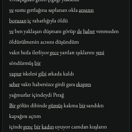
ve
sustu gırtlağına saplanan okla
ansızın
borazan
iç
rahatlığıyla öldü
ve
ben yaklaşan düşmanı görüp
de
haber
veremeden
öldürülmenin acısını düşündüm
vakıt hızla ilerliyor
gece
yarıları ışıklarını
yeni
söndürmüş
bir
vapur
iskelesi
gibi
arkada kaldı
seher
vaktı habersizce girdi gara
ekspres
yağmurlar içindeydi Pırağ
Bir
gölün dibinde
gümüş
kakma
bir
sandıktı
kapağını açtım
içinde
genç
bir
kadın
uyuyor camdan kuşların