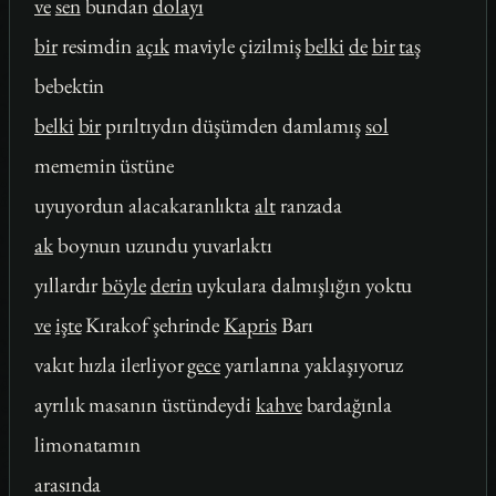
ve
sen
bundan
dolayı
bir
resimdin
açık
maviyle çizilmiş
belki
de
bir
taş
bebektin
belki
bir
pırıltıydın düşümden damlamış
sol
mememin üstüne
uyuyordun alacakaranlıkta
alt
ranzada
ak
boynun uzundu yuvarlaktı
yıllardır
böyle
derin
uykulara dalmışlığın yoktu
ve
işte
Kırakof şehrinde
Kapris
Barı
vakıt hızla ilerliyor
gece
yarılarına yaklaşıyoruz
ayrılık masanın üstündeydi
kahve
bardağınla
limonatamın
arasında