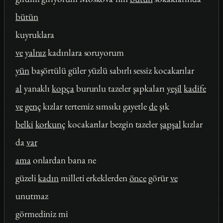
bütün
kuyruklara
ve
yalnız
kadınlara soruyorum
yün
başörtülü güler yüzlü sabırlı sessiz kocakarılar
al
yanaklı
kopça
burunlu tazeler şapkaları
yeşil
kadife
ve
genç
kızlar tertemiz sımsıkı gayetle
de
şık
belki
korkunç
kocakarılar bezgin tazeler
şapşal
kızlar
da
var
ama
onlardan bana ne
güzeli
kadın
milleti erkeklerden
önce
görür
ve
unutmaz
görmediniz mi