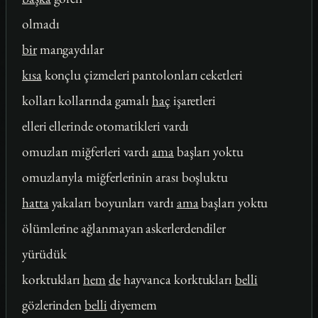
olmadı
bir
mangaydılar
kısa
konçlu çizmeleri pantolonları ceketleri
kolları kollarında gamalı
haç
işaretleri
elleri ellerinde otomatikleri vardı
omuzları miğferleri vardı
ama
başları yoktu
omuzlarıyla miğferlerinin arası boşluktu
hatta
yakaları boyunları vardı
ama
başları yoktu
ölümlerine ağlanmayan askerlerdendiler
yürüdük
korktukları
hem
de
hayvanca korktukları
belli
gözlerinden
belli
diyemem