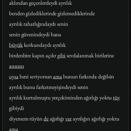
aklından geçenlerdeydi ayrılık
benden gizlediklerinde gizlemediklerinde
ayrılık rahatlığındaydı senin
senin güvenindeydi bana
büyük
korkundaydı ayrılık
birdenbire kapın açılır
gibi
sevdalanmak birilerine
ansızın
oysa
beni seviyorsun
ama
bunun farkında değilsin
ayrılık bunu farketmeyişindeydi senin
ayrılık kurtulmuştu yerçekiminden ağırlığı yoktu
tüy
gibiydi
diyemem tüyün
de
ağırlığı
var
ayrılığın ağırlığı yoktu
ama